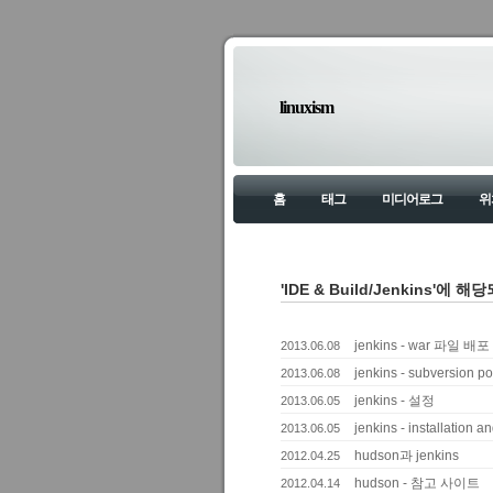
linuxism
홈
태그
미디어로그
위
'IDE & Build/Jenkins'에 
jenkins - war 파일 배포
2013.06.08
jenkins - subversion 
2013.06.08
jenkins - 설정
2013.06.05
jenkins - installation a
2013.06.05
hudson과 jenkins
2012.04.25
hudson - 참고 사이트
2012.04.14