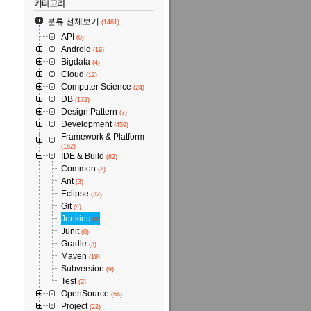
카테고리
분류 전체보기
(1461)
API
(0)
Android
(19)
Bigdata
(4)
Cloud
(12)
Computer Science
(24)
DB
(172)
Design Pattern
(7)
Development
(459)
Framework & Platform
(162)
IDE & Build
(82)
Common
(2)
Ant
(3)
Eclipse
(32)
Git
(4)
Jenkins
(8)
Junit
(0)
Gradle
(3)
Maven
(19)
Subversion
(9)
Test
(2)
OpenSource
(56)
Project
(22)