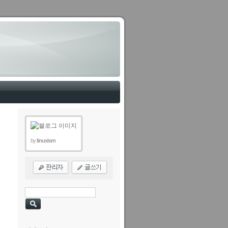
by
linuxism