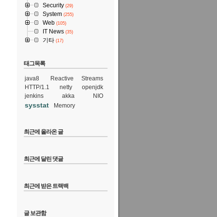
Security
(29)
System
(255)
Web
(105)
IT News
(35)
기타
(17)
태그목록
java8
Reactive Streams
HTTP/1.1
netty
openjdk
jenkins
akka
NIO
sysstat
Memory
최근에 올라온 글
최근에 달린 댓글
최근에 받은 트랙백
글 보관함