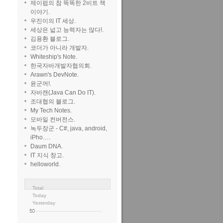
제이펍의 참 똑똑한 2비트 책
이야기.
우진이의 IT 세상.
세상은 넓고 능력자는 많다!.
김용환 블로그.
코더가 아니라 개발자.
Whiteship's Note.
한국자바개발자협의회.
Arawn's DevNote.
윤군꺼!.
자바캔(Java Can Do IT).
조대협의 블로그.
My Tech Notes.
모바일 컨버전스.
녹두장군 - C#, java, android,
iPho….
Daum DNA.
IT 지식 창고.
helloworld.
Total
Today
Yesterday