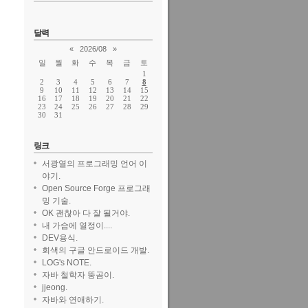
달력
«
2026/08
»
일
월
화
수
목
금
토
1
2
3
4
5
6
7
8
9
10
11
12
13
14
15
16
17
18
19
20
21
22
23
24
25
26
27
28
29
30
31
링크
서광열의 프로그래밍 언어 이
야기.
Open Source Forge 프로그래
밍 기술.
OK 괜찮아 다 잘 될거야.
내 가슴에 열정이....
DEV용식.
회색의 구글 안드로이드 개발.
LOG's NOTE.
자바 철학자 뚱곰이.
jjeong.
자바와 연애하기.