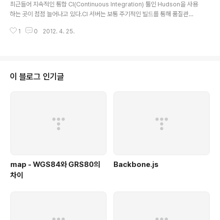
최근들어 지속적인 통합 CI(Continuous Integration) 툴인 Hudson을 사용
하는 곳이 점점 늘어나고 있다.CI 서버는 보통 주기적인 빌드를 통해 품질관리
와 향상을 목표로 사용되게 되는데... 요새(실제로는 작년말 즈음부터) Hudson
1
0
2012. 4. 25.
커뮤니티 내부에 이런저런 일이 많이 있었다.Hudson은 2005년 2월7일 1.0
발표되었는데, 일본 출신의 개발자 Kohsuke Kawaguchi가 Sun에 재직할 당
시 개발 되었었다.(2010/4월 Sun 퇴사) 그런데, Sun이 Oracle에 인수된 이
후에 문제가 생기기 시작했는데, Hudson이 배포되고 있던 java.net의 인프라
의 문제로 인해 배포 사이트를 다른 곳으로 옮기려는 논의가 Hudson 커뮤니티
이 블로그 인기글
내부에서 진행이 시작되었고, 그러..
map - WGS84와 GRS80의
Backbone.js
차이