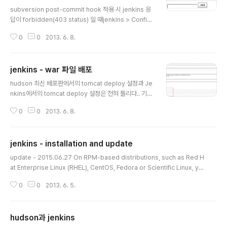
글 내용
subversion post-commit hook 적용 시 jenkins 응
답이 forbidden(403 status) 일 때jenkins > Config
ure Global Security 에서 Prevent Cross Site Req
0
0
2013. 6. 8.
uest Forgery exploits 이 체크되어 있다면 해제 한다.
해제하지 않을 경우 다음 처럼 post-commit 를 작성 M
ore robust *nix post-commit hook exampleThe
jenkins - war 파일 배포
basic script above is fine if your server does no
글 내용
t do authentication or you have no problem pro
hudson 최신 배포판에서의 tomcat deploy 설정과 Je
viding anonymous read access to Jenkins (as w
nkins에서의 tomcat deploy 설정은 전혀 틀리다.. 기존
ell as an..
에 올린 hudson 설정에서는 메이븐에 톰캣 플러그인을
0
0
2013. 6. 8.
추가하였으나 Jenkins에서는 딱 두가지만 설정하면 된다.
1. Plugin 관리에서 Deploy Plugin을 먼저 설치한다.--
> 설치를 하고나면 아래와 같이 Post-build Actions 메
jenkins - installation and update
뉴에 "Deploy war/ear to a container" 체크박스 메뉴
글 내용
가 생긴다. * Deploy to container Plugin 1.9에서는 c
update - 2015.06.27 On RPM-based distributions, such as Red H
ontext를 설정할 수 있다. context 값을 /으로 설정하면
at Enterprise Linux (RHEL), CentOS, Fedora or Scientific Linux, yo
*.war 파일이 ROOT.war 로 배포된다. --> 메이븐의 톰
u can install Jenkins through yum.Recent versions are available i
캣 플러그인을 이용하는게 아니기때..
0
0
2013. 6. 5.
n a YUM repository.InstallationAdd the Jenkins repository to the
yum repos, and install Jenkins from here.sudo wget -O /etc/yum.
repos.d/jenkins.repo http://pkg.jenkins-ci.org/redhat/jenkins.rep
hudson과 jenkins
osudo rpm --i..
글 내용