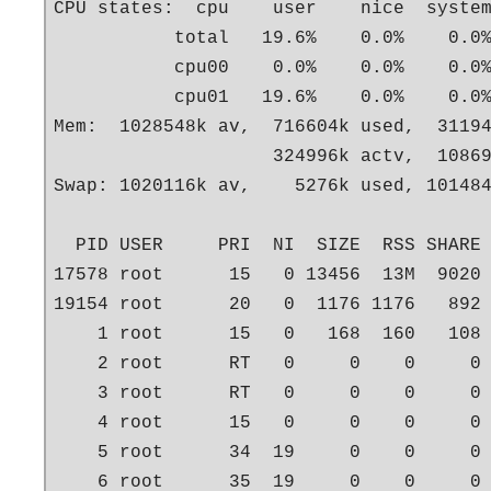
CPU states:  cpu    user    nice  system
           total   19.6%    0.0%    0.0%
           cpu00    0.0%    0.0%    0.0%
           cpu01   19.6%    0.0%    0.0%
Mem:  1028548k av,  716604k used,  31194
                    324996k actv,  10869
Swap: 1020116k av,    5276k used, 101484
  PID USER     PRI  NI  SIZE  RSS SHARE 
17578 root      15   0 13456  13M  9020 
19154 root      20   0  1176 1176   892 
    1 root      15   0   168  160   108 
    2 root      RT   0     0    0     0 
    3 root      RT   0     0    0     0 
    4 root      15   0     0    0     0 
    5 root      34  19     0    0     0 
    6 root      35  19     0    0     0 