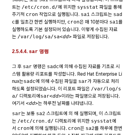
트는
/etc/cron.d/
에 위치한
sysstat
파일을 통해
주기적
작업으로 실행됩니다.
스크립트는
cron
sa1
sad
를 일초간 한번 실행하지만,
은 매 10분마다
를
c
cron
sa1
실행하도록 기본 설정되어 있습니다. 이렇게 수집된 자료
는
/var/log/sa/sa
<dd>
파일로 저장됩니다.
2.5.4.4.
명령
sar
그 후
명령은
에 의해 수집된 자료를 기초로 시
sar
sadc
스템 활용량 리포트를 작성합니다. Red Hat Enterprise Li
nux는
에 의해 수집된 파일을
가 자동으로 처리
sadc
sar
하도록 설정되었습니다. 이 리포트 파일은
/var/log/s
a/
디렉토리에
sar
<dd>
이라는 파일명으로 저장됩니다.
여기서
<dd>
는 하루전 날짜를 나타냅니다.
는 보통
스크립트에 의 해 실행되며, 이 스크립트
sar
sa2
는
/etc/cron.d/
디렉토리에 위치한
sysstat
에
서
에 의해 실행됩니다.
은
를 하루에 한번
cron
cron
sa2