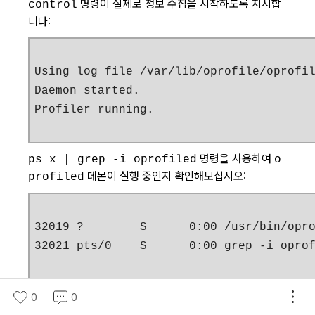
명령이 실제로 정보 수집을 시작하도록 지시합
control
니다:
Using log file /var/lib/oprofile/oprofil
Daemon started.

Profiler running.
명령을 사용하여
ps x | grep -i oprofiled
o
데몬이 실행 중인지 확인해보십시오:
profiled
32019 ?        S      0:00 /usr/bin/opro
32021 pts/0    S      0:00 grep -i opro
(실제
명령에 의해 출력된
명령행은 이곳
ps
oprofiled
0
0
에 표시된 것보다 훨씬 길지만, 페이지에 맞도록 짧게 줄였