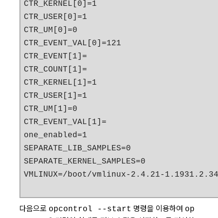
CTR_KERNEL[0]=1

CTR_USER[0]=1

CTR_UM[0]=0

CTR_EVENT_VAL[0]=121

CTR_EVENT[1]=

CTR_COUNT[1]=

CTR_KERNEL[1]=1

CTR_USER[1]=1

CTR_UM[1]=0

CTR_EVENT_VAL[1]=

one_enabled=1

SEPARATE_LIB_SAMPLES=0

SEPARATE_KERNEL_SAMPLES=0

VMLINUX=/boot/vmlinux-2.4.21-1.1931.2.3
다음으로
명령을 이용하여
opcontrol --start
op