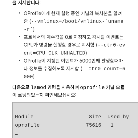
을 지시합니다:
OProfile에게 현재 실행 중인 커널의 복사본을 알려
줌 (
--vmlinux=/boot/vmlinux-`uname
)
-r`
프로세서의 계수값을 0로 지정하고 감시할 이벤트는
CPU가 명령을 실행할 경우로 지시함 (
--ctr0-ev
)
ent=CPU_CLK_UNHALTED
OProfile이 지정된 이벤트가 6000번째 발생할때마
다 정보를 수집하도록 지시함 (
--ctr0-count=6
)
000
다음으로
명령을 사용하여
oprofile
커널 모듈
lsmod
이 로딩되었는지 확인해보십시오:
Module                  Size  Used by   
oprofile               75616   1

…