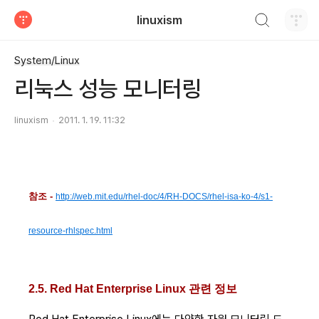
검색하기
linuxism
티스토리
System/Linux
리눅스 성능 모니터링
linuxism
2011. 1. 19. 11:32
참조 -
http://web.mit.edu/rhel-doc/4/RH-DOCS/rhel-isa-ko-4/s1-
resource-rhlspec.html
2.5. Red Hat Enterprise Linux 관련 정보