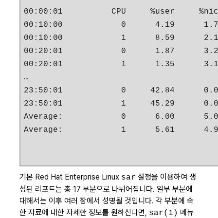
00:00:01          CPU     %user     %nic
00:10:00            0      4.19      1.7
00:10:00            1      8.59      2.1
00:20:01            0      1.87      3.2
00:20:01            1      1.35      3.1
…

23:50:01            0     42.84      0.0
23:50:01            1     45.29      0.0
Average:            0      6.00      5.0
Average:            1      5.61      4.
기본 Red Hat Enterprise Linux
설정을 이용하여 생
sar
성된 리포트는 총 17 부분으로 나뉘어집니다. 일부 부분에
대해서는 이후 여러 장에서 성명될 것입니다. 각 부분에 속
한 자료에 대한 자세한 정보를 원하신다면,
메뉴
sar(1)