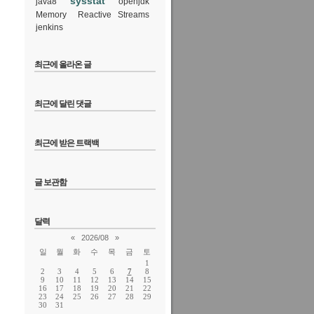
sysstat
java8
openjdk
Memory
Reactive Streams
jenkins
최근에 올라온 글
최근에 달린 댓글
최근에 받은 트랙백
글 보관함
달력
«
2026/08
»
일
월
화
수
목
금
토
1
2
3
4
5
6
7
8
9
10
11
12
13
14
15
16
17
18
19
20
21
22
23
24
25
26
27
28
29
30
31