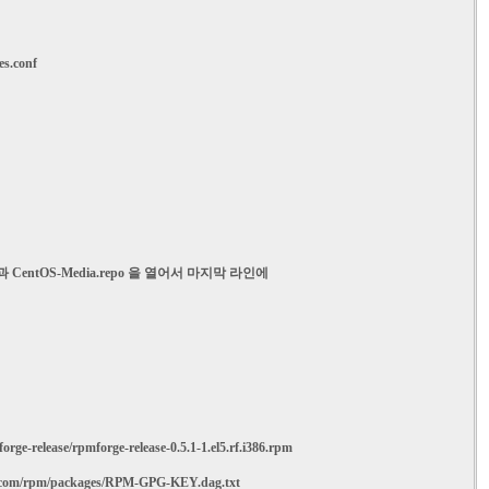
es.conf
 과 CentOS-Media.repo 을 열어서 마지막 라인에 
orge-release/rpmforge-release-0.5.1-1.el5.rf.i386.rpm
ers.com/rpm/packages/RPM-GPG-KEY.dag.txt