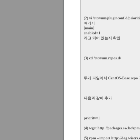
(2) vi 
/etc/yum/pluginconf.d/prioriti
여기서 
[main]
enabled=1
라고 되어 있는지 확인
(3) cd 
/etc/yum.repos.d/
두개 파일에서 CentOS-Base.repo
다음과 같이 추가
priority=1
(4) wget 
http://packages.sw.be/rpmf
(5) rpm --import http://dag.wie