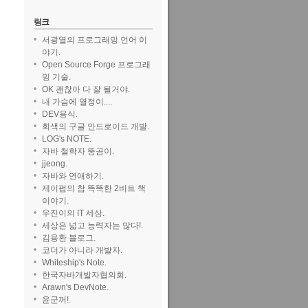
링크
서광열의 프로그래밍 언어 이
야기.
Open Source Forge 프로그래
밍 기술.
OK 괜찮아 다 잘 될거야.
내 가슴에 열정이....
DEV용식.
회색의 구글 안드로이드 개발.
LOG's NOTE.
자바 철학자 뚱곰이.
jjeong.
자바와 연애하기.
제이펍의 참 똑똑한 2비트 책
이야기.
우진이의 IT 세상.
세상은 넓고 능력자는 많다!.
김용환 블로그.
코더가 아니라 개발자.
Whiteship's Note.
한국자바개발자협의회.
Arawn's DevNote.
윤군꺼!.