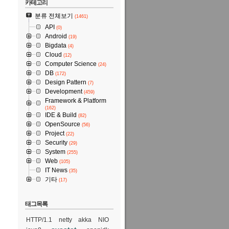
카테고리
분류 전체보기
(1461)
API
(0)
Android
(19)
Bigdata
(4)
Cloud
(12)
Computer Science
(24)
DB
(172)
Design Pattern
(7)
Development
(459)
Framework & Platform
(162)
IDE & Build
(82)
OpenSource
(56)
Project
(22)
Security
(29)
System
(255)
Web
(105)
IT News
(35)
기타
(17)
태그목록
HTTP/1.1
netty
akka
NIO