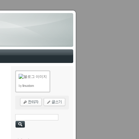
by
linuxism