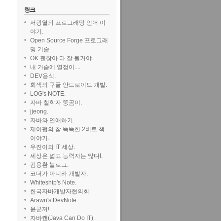
링크
서광열의 프로그래밍 언어 이
야기.
Open Source Forge 프로그래
밍 기술.
OK 괜찮아 다 잘 될거야.
내 가슴에 열정이....
DEV용식.
회색의 구글 안드로이드 개발.
LOG's NOTE.
자바 철학자 뚱곰이.
jjeong.
자바와 연애하기.
제이펍의 참 똑똑한 2비트 책
이야기.
우진이의 IT 세상.
세상은 넓고 능력자는 많다!.
김용환 블로그.
코더가 아니라 개발자.
Whiteship's Note.
한국자바개발자협의회.
Arawn's DevNote.
윤군꺼!.
자바캔(Java Can Do IT).