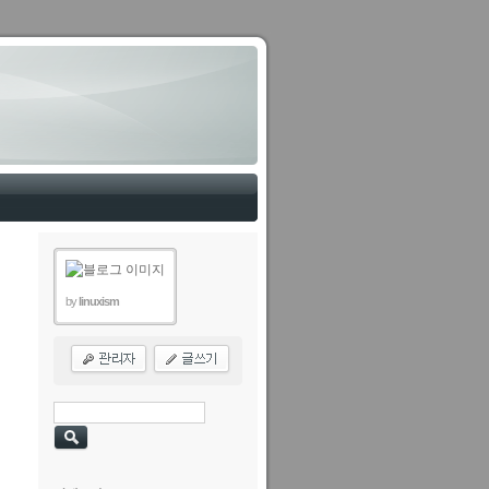
by
linuxism