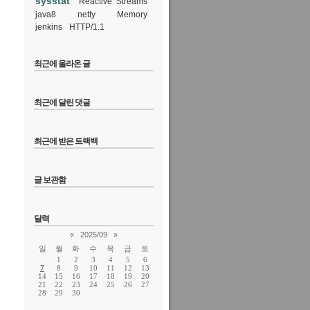
sysstat
Reactive Streams
java8
netty
Memory
jenkins
HTTP/1.1
최근에 올라온 글
최근에 달린 댓글
최근에 받은 트랙백
글 보관함
달력
«
2025/09
»
일
월
화
수
목
금
토
1
2
3
4
5
6
7
8
9
10
11
12
13
14
15
16
17
18
19
20
21
22
23
24
25
26
27
28
29
30