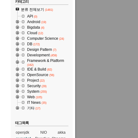
카테고리
분류 전체보기
(1461)
API
(0)
Android
(19)
Bigdata
(4)
Cloud
(12)
Computer Science
(24)
DB
(172)
Design Pattern
(7)
Development
(459)
Framework & Platform
(162)
IDE & Build
(82)
OpenSource
(56)
Project
(22)
Security
(29)
System
(255)
Web
(105)
IT News
(35)
기타
(17)
태그목록
openjdk
NIO
akka