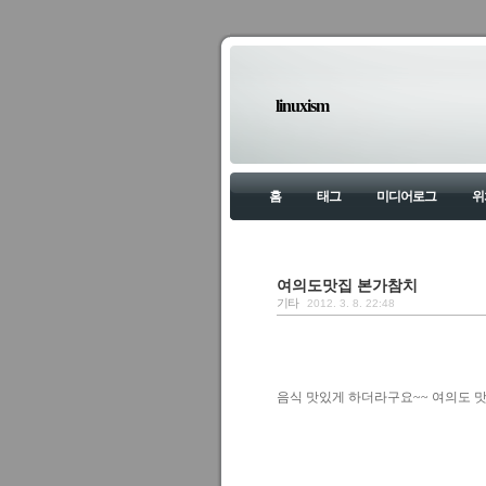
linuxism
홈
태그
미디어로그
위
여의도맛집 본가참치
기타
2012. 3. 8. 22:48
음식 맛있게 하더라구요~~ 여의도 