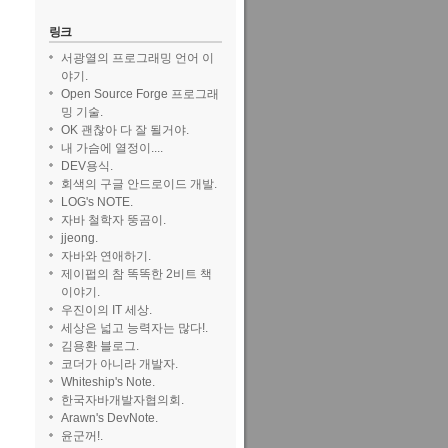
링크
서광열의 프로그래밍 언어 이
야기.
Open Source Forge 프로그래
밍 기술.
OK 괜찮아 다 잘 될거야.
내 가슴에 열정이....
DEV용식.
회색의 구글 안드로이드 개발.
LOG's NOTE.
자바 철학자 뚱곰이.
jjeong.
자바와 연애하기.
제이펍의 참 똑똑한 2비트 책
이야기.
우진이의 IT 세상.
세상은 넓고 능력자는 많다!.
김용환 블로그.
코더가 아니라 개발자.
Whiteship's Note.
한국자바개발자협의회.
Arawn's DevNote.
윤군꺼!.