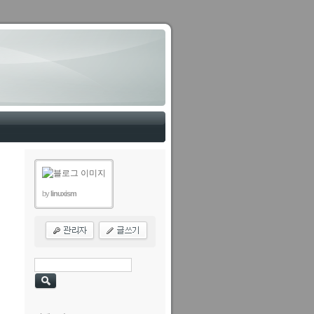
by
linuxism