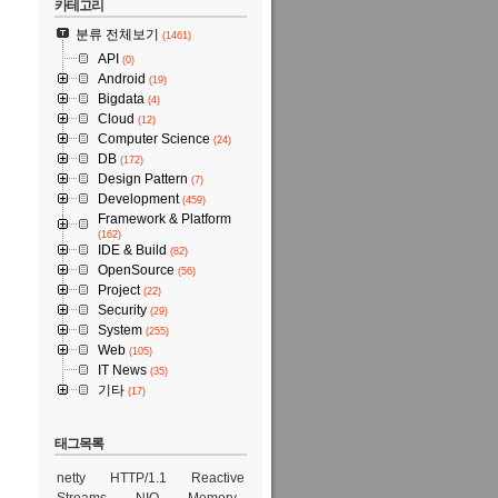
카테고리
분류 전체보기
(1461)
API
(0)
Android
(19)
Bigdata
(4)
Cloud
(12)
Computer Science
(24)
DB
(172)
Design Pattern
(7)
Development
(459)
Framework & Platform
(162)
IDE & Build
(82)
OpenSource
(56)
Project
(22)
Security
(29)
System
(255)
Web
(105)
IT News
(35)
기타
(17)
태그목록
netty
HTTP/1.1
Reactive