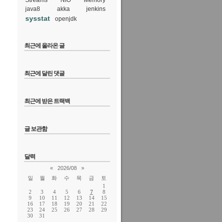
Streams
NIO
Memory
java8
akka
jenkins
sysstat
openjdk
최근에 올라온 글
최근에 달린 댓글
최근에 받은 트랙백
글 보관함
달력
«
2026/08
»
일
월
화
수
목
금
토
1
2
3
4
5
6
7
8
9
10
11
12
13
14
15
16
17
18
19
20
21
22
23
24
25
26
27
28
29
30
31