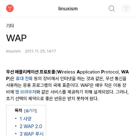
검색하기
linuxism
티스토리
기타
WAP
linuxism
2011. 11. 25. 14:17
무선 애플리케이션 프로토콜
(
W
ireless
A
pplication
P
rotocol,
WA
P
)은
휴대 전화
등의 장비에서 인터넷을 하는 것과 같은, 무선 통신을
사용하는 응용 프로그램의 국제 표준이다. WAP은 매우 작은 이동 장
비에
웹 브라우저
와 같은 서비스를 제공하기 위해 설계되었다. 그러나,
초기 선택의 제약으로 좋은 반응은 받지 못하여 왔다.
목차
[
숨기기
]
1
사양
2
WAP 2.0
3
WAP 푸시