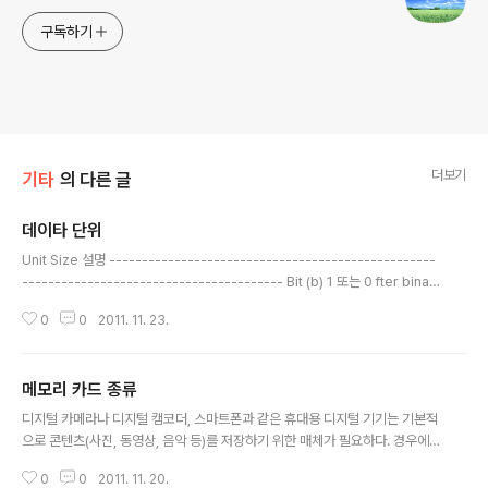
구독하기
더보기
기타
의 다른 글
데이타 단위
글 내용
Unit Size 설명 --------------------------------------------------
---------------------------------------- Bit (b) 1 또는 0 fter binar
y code computers use to stoe and process data. Byte (B) 8 bits E
0
0
2011. 11. 23.
nough informtion to create an English letter or number in comput
er code. It is the basic unit of computing. Kilobyte (KB) 2의10승 by
tes From "thousand" in Greek. One page of typed text is 2KB. Me
메모리 카드 종류
gbyte (MB) 2..
글 내용
디지털 카메라나 디지털 캠코더, 스마트폰과 같은 휴대용 디지털 기기는 기본적
으로 콘텐츠(사진, 동영상, 음악 등)를 저장하기 위한 매체가 필요하다. 경우에
따라서는 기기에 내장된 저장 공간에 저장하기도 하지만 대부분 착탈이 가능한
0
0
2011. 11. 20.
소형 저장 매체인 메모리 카드를 사용하고 있다. 메모리 카드를 사용하면 다른