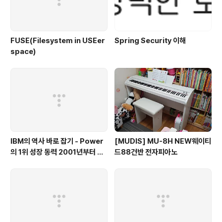
FUSE(Filesystem in USEer
Spring Security 이해
space)
IBM의 역사 바로 잡기 - Power
[MUDIS] MU-8H NEW웨이티
의 1위 성장 동력 2001년부터 가
드88건반 전자피아노
동