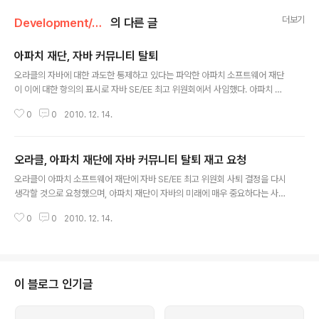
더보기
Development/Java
의 다른 글
아파치 재단, 자바 커뮤니티 탈퇴
글 내용
오라클의 자바에 대한 과도한 통제하고 있다는 파악한 아파치 소프트웨어 재단
이 이에 대한 항의의 표시로 자바 SE/EE 최고 위원회에서 사임했다. 아파치 재
단의 비공식 블로그 포스트는 “단일 주체, 즉 오라클의 상업적인 관심이 지속적
0
0
2010. 12. 14.
으로 자바 생태계의 투명한 통제를 심각하게 간섭하고 편향되게 하고 있다”고
지적했다. 또한 JCP(Java Community Process)에 대해서도 “공개 스펙
프로세스가 아니다. 자바 스펙은 독점 기술로, 스펙 소유자가 어떤 조건을 걸든
오라클, 아파치 재단에 자바 커뮤니티 탈퇴 재고 요청
이로부터 직접 라이선스를 해야 한다”고 비난했다. 이번 주 초, 자바 최고 위원
글 내용
회는 자바 SE 7과 8의 스펙을 승인했다. 아파치 재단은 JCP가 자바 7을 통과
오라클이 아파치 소프트웨어 재단에 자바 SE/EE 최고 위원회 사퇴 결정을 다시
시키고, 오라클이 자바 기술 호환성 키트(TCK)에 대한 제약을 완화시키지 않..
생각할 것으로 요청했으며, 아파치 재단이 자바의 미래에 매우 중요하다는 사실
도 인정했다. 아파치 재단은 지난 9일 오라클이 자바에 대해 과도한 통제를 한
0
0
2010. 12. 14.
다는 이유로 위원회 탈퇴한다고 발표했다. 관련 기사 이와 관련해 오라클의 개
발담당 부사장 아담 메싱거는 “지난 달 오라클은 아파치를 자바 최고 위원회에
재임명했는데, 이는 아파치의 자바에 대한 적극적인 참여를 소중하게 생각하기
때문”이라며 회유적인 자세를 보였다. 메싱거는 “오라클은 자바의 발전에 대한
책임을 지고 있으며, 수백만의 자바 개발자와 최고 위원회의 대다수가 동의하는
이 블로그 인기글
자바 표준의 통일성을 유지해야 한다. 아파치가 스스로의 중요성을 다시 한 번
생각하고, 자바를 발전..