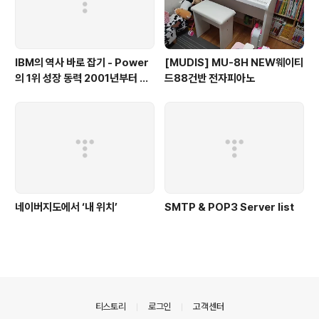
IBM의 역사 바로 잡기 - Power
[MUDIS] MU-8H NEW웨이티
의 1위 성장 동력 2001년부터 가
드88건반 전자피아노
동
네이버지도에서 ‘내 위치’
SMTP & POP3 Server list
의안내
티스토리
로그인
고객센터