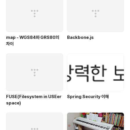
map - WGS84와 GRS80의
Backbone.js
차이
FUSE(Filesystem in USEer
Spring Security 이해
space)