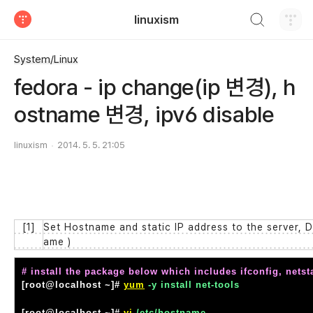
검색하기
linuxism
티스토리
System/Linux
fedora - ip change(ip 변경), h
ostname 변경, ipv6 disable
linuxism
2014. 5. 5. 21:05
[1]
Set Hostname and static IP address to the server, D
ame )
# install the package below which includes ifconfig, netsta
[root@localhost ~]#
yum
-y install net-tools
[root@localhost ~]#
vi
/etc/hostname