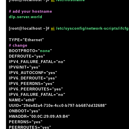
# add your hostname
dlp.server.world
[root@localhost ~]#
vi
/etc/sysconfig/network-scripts/ifcfg
TYPE="Ethernet"
# change
BOOTPROTO="
none
"
DEFROUTE="yes"
IPV4_FAILURE_FATAL="no"
IPV6INIT="yes"
IPV6_AUTOCONF="yes"
IPV6_DEFROUTE="yes"
IPV6_PEERDNS="yes"
IPV6_PEERROUTES="yes"
IPV6_FAILURE_FATAL="no"
NAME="eth0"
UUID="29de82a4-710e-4cc0-b797-bb687dd32688"
ONBOOT="yes"
HWADDR="00:0C:29:09:A9:B4"
PEERDNS="yes"
PEERROUTES="yes"