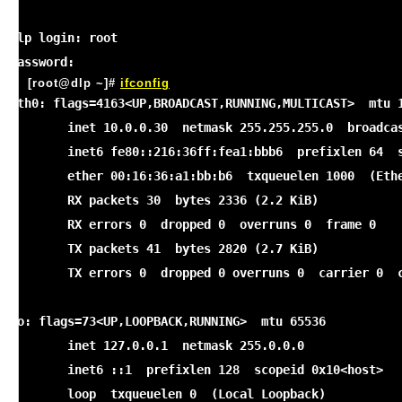
dlp login: root

[root@dlp ~]#
ifconfig
eth0: flags=4163<UP,BROADCAST,RUNNING,MULTICAST>  mtu 1
        inet 10.0.0.30  netmask 255.255.255.0  broadcas
        inet6 fe80::216:36ff:fea1:bbb6  prefixlen 64  s
        ether 00:16:36:a1:bb:b6  txqueuelen 1000  (Ethe
        RX packets 30  bytes 2336 (2.2 KiB)

        RX errors 0  dropped 0  overruns 0  frame 0

        TX packets 41  bytes 2820 (2.7 KiB)

        TX errors 0  dropped 0 overruns 0  carrier 0  c
lo: flags=73<UP,LOOPBACK,RUNNING>  mtu 65536

        inet 127.0.0.1  netmask 255.0.0.0

        inet6 ::1  prefixlen 128  scopeid 0x10<host>

        loop  txqueuelen 0  (Local Loopback)
