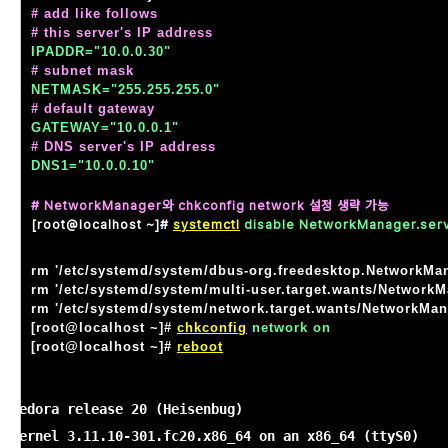
# add like follows
# this server's IP address
IPADDR="10.0.0.30"
# subnet mask
NETMASK="255.255.255.0"
# default gateway
GATEWAY="10.0.0.1"
# DNS server's IP address
DNS1="10.0.0.10"
# NetworkManager와 chkconfig network 설정 생략 가능
[root@localhost ~]#
systemctl
disable NetworkManager.ser
rm '/etc/systemd/system/dbus-org.freedesktop.NetworkMan
rm '/etc/systemd/system/multi-user.target.wants/NetworkM
rm '/etc/systemd/system/network.target.wants/NetworkMana
[root@localhost ~]#
chkconfig
network on
[root@localhost ~]#
reboot
Fedora release 20 (Heisenbug)

Kernel 3.11.10-301.fc20.x86_64 on an x86_64 (ttyS0)
