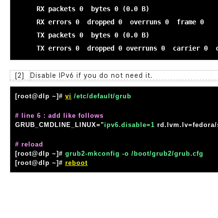
        RX packets 0  bytes 0 (0.0 B)

        RX errors 0  dropped 0  overruns 0  frame 0

        TX packets 0  bytes 0 (0.0 B)

[2]
Disable IPv6 if you do not need it.
[root@dlp ~]#
vi
/etc/default/grub
# line 6 : add like follows
GRUB_CMDLINE_LINUX="
ipv6.disable=1
rd.lvm.lv=fedora/
# reload
[root@dlp ~]#
grub2-mkconfig -o /boot/grub2/grub.cfg
[root@dlp ~]#
reboot