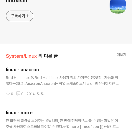
linuxism
구독하기
더보기
System/Linux
의 다른 글
linux - anacron
글 내용
Red Hat Linux 9: Red Hat Linux 사용자 정의 가이드이전28장 . 자동화 작
업다음28.2. AnacronAnacron는 작업 스케줄러로서 cron과 유사하지만 시
스템이 계속적으로 켜져있지 않아도 작동하는 차이점이 갖습니다. anacron은
0
0
2014. 5. 5.
보통 cron에 의해 수행되는 매일, 매주와 매월 작업을 실행하기 위하여 사용됩
니다.Anacron 서비스를 사용하기 위해서는 anacron RPM 패키지가 설치되
어 있어야 하며 anacron 서비스가 실행 중이어야 합니다. 패키지가 설치되었
linux - more
는지 여부를 확인하기 위해서는 rpm -q anacron 명령을 사용합니다. 서비스
글 내용
실행 여부는 /sbin/service anacron status 명령을 통하여 알아볼 수 있습
한 화면씩 츨력을 보여주는 유틸리티, 한 번에 전체적으로 볼 수 없는 파일은 이
니다.28.2.1. Anacron ..
것을 사용하여 스크롤을 제어할 수 있다.문법more [ -ncdflspu ][ +줄번호 ]