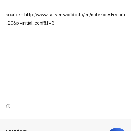
source - http://www.server-world.info/en/note?os=Fedora
_20&p=initial_conf&f=3
(새창열림)
로그 정보