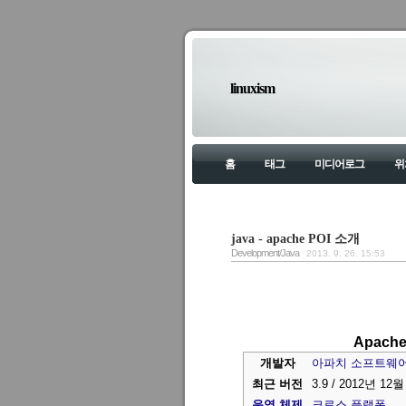
linuxism
홈
태그
미디어로그
위
java - apache POI 소개
Development/Java
2013. 9. 26. 15:53
Apache
개발자
아파치 소프트웨어
최근 버전
3.9 /
2012년 12월
운영 체제
크로스 플랫폼