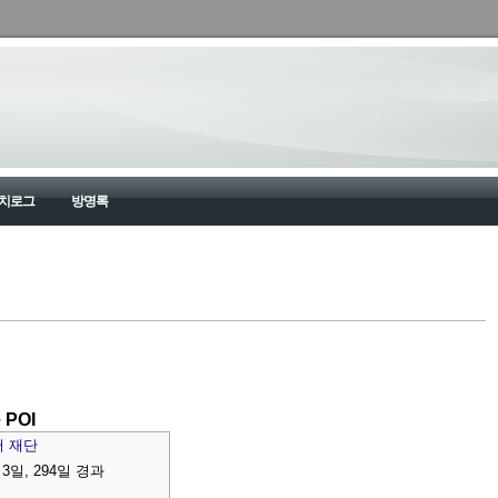
치로그
방명록
 POI
 재단
 3일
, 294일 경과