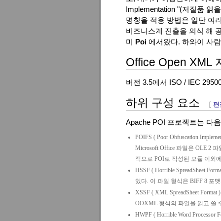
Implementation
"(저질품 읽을
명칭을 적용 방법은 일단 여
비즈니스계 진출을 의식 해 공
미
Poi
에서왔다. 하와이 사
Office Open XM
버전 3.5에서 ISO / IEC 2950
하위 구성 요소
[
편
Apache POI 프로젝트는 
POIFS (
Poor Obfuscation Implemen
Microsoft Office 파일은 O
적으로 POI로 작성된 모듈 이외
HSSF (
Horrible SpreadSheet Form
있다. 이 파일 형식은 BIFF 8
XSSF (
XML SpreadSheet Format
)
OOXML 형식의 파일을 읽고 쓸 
HWPF (
Horrible Word Processor 