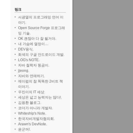
링크
서광열의 프로그래밍 언어 이
야기.
Open Source Forge 프로그래
밍 기술.
OK 괜찮아 다 잘 될거야.
내 가슴에 열정이....
DEV용식.
회색의 구글 안드로이드 개발.
LOG's NOTE.
자바 철학자 뚱곰이.
jjeong.
자바와 연애하기.
제이펍의 참 똑똑한 2비트 책
이야기.
우진이의 IT 세상.
세상은 넓고 능력자는 많다!.
김용환 블로그.
코더가 아니라 개발자.
Whiteship's Note.
한국자바개발자협의회.
Arawn's DevNote.
윤군꺼!.