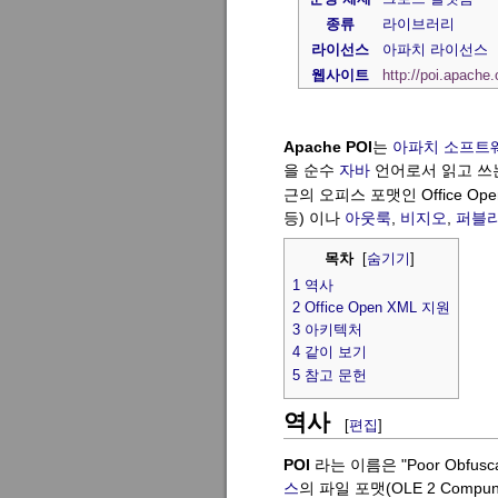
종류
라이브러리
라이선스
아파치 라이선스
웹사이트
http://poi.apache.
Apache POI
는
아파치 소프트
을 순수
자바
언어로서 읽고 쓰
근의 오피스 포맷인 Office Open 
등) 이나
아웃룩
,
비지오
,
퍼블
목차
[
숨기기
]
1
역사
2
Office Open XML 지원
3
아키텍처
4
같이 보기
5
참고 문헌
역사
[
편집
]
POI
라는 이름은 "Poor Obfusca
스
의 파일 포맷(OLE 2 Compu