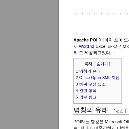
Apache POI
(아파치 포이 
서
Word
및
Excel
과 같은
Mic
리
로 제공되고있다.
목차
[
숨기기
]
1
명칭의 유래
2
Office Open XML 지원
3
하위 구성 요소
4
관련 항목
5
외부 링크
명칭의 유래
[
편집
]
POI라는 명칭은 Microsoft O
로, 게다가 어중간하게 이해하