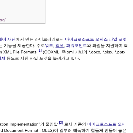
org/
웨어 재단
에서 만든 라이브러리로서
마이크로소프트 오피스
파일 포맷
는 기능을 제공한다. 주로
워드
,
엑셀
,
파워포인트
와 파일을 지원하며 최
[1]
XML File Formats
(OOXML, 즉 xml 기반의 *.docx, *.xlsx, *.pptx
리셔
등으로 지원 파일 포맷을 늘려가고 있다.
[2]
tion Implementation"의 줄임말
로서 기존의
마이크로소프트 오피
nd Document Format : OLE2)이 일부러 해독하기 힘들게 만들어 놓은