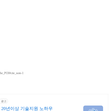
ache_POI#cite_note-1
광고
 20년이상 기술지원 노하우