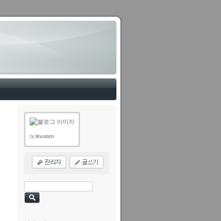
by
linuxism