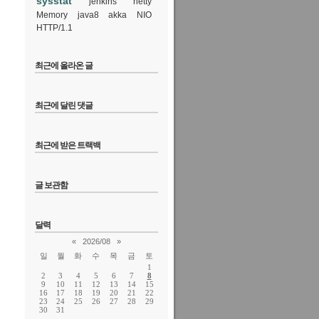
sysstat
jenkins
netty
Memory
java8
akka
NIO
HTTP/1.1
최근에 올라온 글
최근에 달린 댓글
최근에 받은 트랙백
글 보관함
달력
«
2026/08
»
일
월
화
수
목
금
토
1
2
3
4
5
6
7
8
9
10
11
12
13
14
15
16
17
18
19
20
21
22
23
24
25
26
27
28
29
30
31