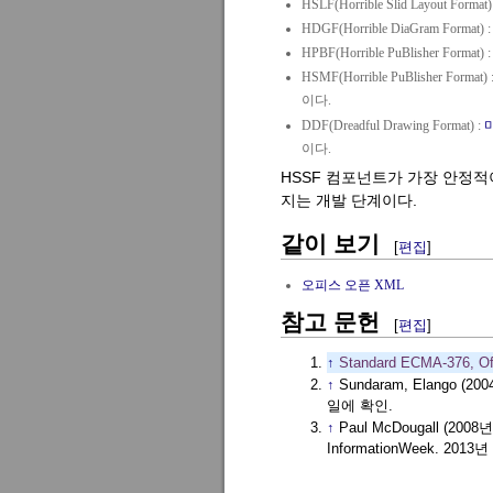
HSLF(Horrible Slid Layout Format)
HDGF(Horrible DiaGram Format) 
HPBF(Horrible PuBlisher Format) 
HSMF(Horrible PuBlisher Format) 
이다.
DDF(Dreadful Drawing Format) :
이다.
HSSF 컴포넌트가 가장 안정
지는 개발 단계이다.
같이 보기
[
편집
]
오피스 오픈 XML
참고 문헌
[
편집
]
이
↑
Standard ECMA-376, Of
동
이
↑
Sundaram, Elango (20
동
일에 확인.
이
↑
Paul McDougall (2008
동
InformationWeek. 201