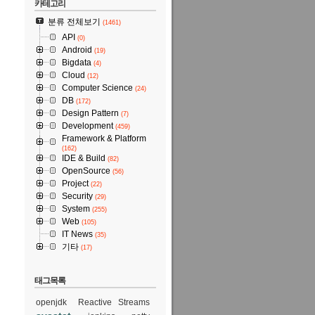
카테고리
분류 전체보기
(1461)
API
(0)
Android
(19)
Bigdata
(4)
Cloud
(12)
Computer Science
(24)
DB
(172)
Design Pattern
(7)
Development
(459)
Framework & Platform
(162)
IDE & Build
(82)
OpenSource
(56)
Project
(22)
Security
(29)
System
(255)
Web
(105)
IT News
(35)
기타
(17)
태그목록
openjdk
Reactive Streams