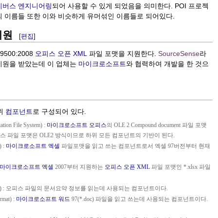
리버스 엔지니어링
되어 사용할 수 있게 되었음을 의미한다. POI 프로젝
의 이름들 또한 이와 비슷하게 유머섞인 이름들로 되어있다.
 지원
[
편집
]
9500:2008
오피스 오픈 XML
파일 포맷을 지원한다.
SourceSense
라
지원을 받았는데 이 업체는
마이크로소프트
와 협력하여 개발을 한 것으
하위
컴포넌트
로 구성되어 있다.
tion File System) :
마이크로소프트 오피스
의 OLE 2 Compound document 파일 포맷
피스 파일 포맷은 OLE2 방식이므로 하위 모든 컴포넌트의 기반이 된다.
) :
마이크로소프트
엑셀
파일포맷을 읽고 쓰는 컴포넌트로서 엑셀 97버전부터 현재
마이크로소프트
엑셀
2007부터 지원하는
오피스 오픈 XML
파일 포맷인 *.xlsx 파일
Set Format) : 오피스 파일의 문서요약 정보를 읽는데 사용되는 컴포넌트이다.
rmat) :
마이크로소프트 워드
97(*.doc) 파일을 읽고 쓰는데 사용되는 컴포넌트이다.