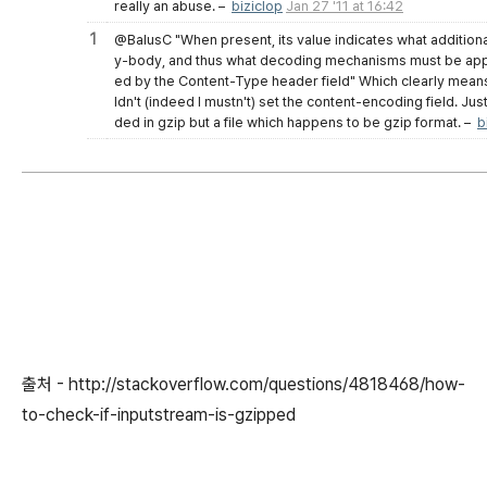
really an abuse.
–
biziclop
Jan 27 '11 at 16:42
1
@BalusC "When present, its value indicates what additiona
y-body, and thus what decoding mechanisms must be appli
ed by the Content-Type header field" Which clearly means t
ldn't (indeed I mustn't) set the content-encoding field. Ju
ded in gzip but a file which happens to be gzip format.
–
b
출처 -
http://stackoverflow.com/questions/4818468/how-
to-check-if-inputstream-is-gzipped