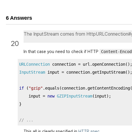
6 Answers
The InputStream comes from HttpURLConnection#g
20
In that case you need to check if HTTP
Content-Encod
URLConnection
 connection 
=
 url
.
openConnection
()
InputStream
 input 
=
 connection
.
getInputStream
()
if
(
"gzip"
.
equals
(
connection
.
getContentEncoding
    input 
=
new
GZIPInputStream
(
input
);
}
// ...
This all is clearly specified in
HTTP spec
.