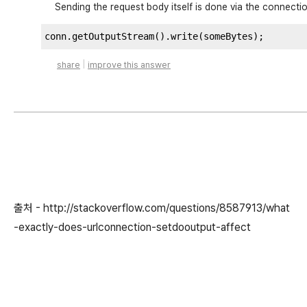
Sending the request body itself is done via the connecti
conn
.
getOutputStream
().
write
(
someBytes
);
|
share
improve this answer
출처 - http://stackoverflow.com/questions/8587913/what
-exactly-does-urlconnection-setdooutput-affect