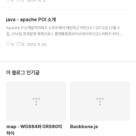
0
2
2013. 10. 2.
00000) 포매팅 대상 인자는 하나 이상 될 수 있습니다. 포매팅 지시자는 %로
시작하며, %는 인자가 들어갈 자리를 뜻합니다.% 다음엔 '인자번호' '플래그'
'너비' '.정밀도' '유형'이 들어 갈 수 있습니다. 유형%d 십진정수%f 부동소수
java - apache POI 소개
점%x 16진수%c 문자 Date 타입 변수의 포매팅 유형%tc 날짜와 시간 표시
글 내용
%tr 시간만 표시%tA 요일 표시%tB 월 표시%td 일 표시 숫자를 표기할때 쉼
Apache POI개발자아파치 소프트웨어 재단최근 버전3.9 / 2012년 12월 3
표..
일, 294일 경과운영 체제크로스 플랫폼종류라이브러리라이선스아파치 라이선
스웹사이트http://poi.apache.org/ Apache POI는 아파치 소프트웨어 재
0
0
2013. 9. 26.
단에서 만든 라이브러리로서 마이크로소프트 오피스 파일 포맷을 순수 자바 언
어로서 읽고 쓰는 기능을 제공한다. 주로워드, 엑셀, 파워포인트와 파일을 지원
하며 최근의 오피스 포맷인 Office Open XML File Formats [1] (OOXML,
즉 xml 기반의 *.docx, *.xlsx, *.pptx 등) 이나 아웃룩, 비지오, 퍼블리셔 등으
로 지원 파일 포맷을 늘려가고 있다.목차 [숨기기] 1 역사2 Office Open XM
이 블로그 인기글
L 지원3 아키텍처4 같이 ..
map - WGS84와 GRS80의
Backbone.js
차이