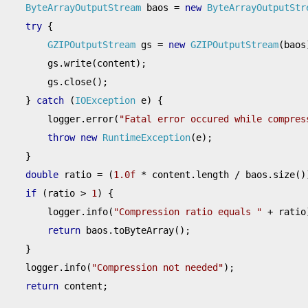
ByteArrayOutputStream
 baos 
=
new
ByteArrayOutputStr
try
{
GZIPOutputStream
 gs 
=
new
GZIPOutputStream
(
baos
        gs
.
write
(
content
);
        gs
.
close
();
}
catch
(
IOException
 e
)
{
        logger
.
error
(
"Fatal error occured while compres
throw
new
RuntimeException
(
e
);
}
double
 ratio 
=
(
1.0f
*
 content
.
length 
/
 baos
.
size
()
if
(
ratio 
>
1
)
{
        logger
.
info
(
"Compression ratio equals "
+
 ratio
return
 baos
.
toByteArray
();
}
    logger
.
info
(
"Compression not needed"
);
return
 content
;