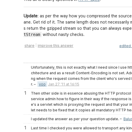
Update
: as per the way how you compressed the source of 
ane. Get rid of it. The same length does not necessarily 
s
return the gzipped stream so that you can
always
expec
tStream
without nasty checks.
|
share
improve this answer
edited
Unfortunately, this is not exactly what I need since I use h
chitecture and as a result Content-Encoding is not set. Add
ng when the request comes from the client who's served by 
r.
–
voo
Jan 27 '11 at 16:15
1
Then other side is in essence abusing the HTTP protocol or
service admin how to figure in their way if the response is
e's a servlet which is proxying the request and that your 
let needs to be fixed that it copies all mandatory HTTP he
I updated the answer as per your question update.
–
Balu
1
Last time I checked you were allowed to transport any kind