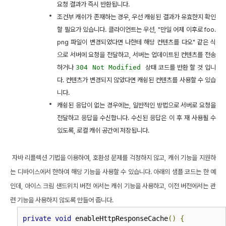
요청 결과가 즉시 반환됩니다.
조건부 캐쉬가 존재하는 경우, 우선 캐슁된 결과가 유효한지 확인
할 필요가 있습니다. 클라이언트는 우선, "만일 어제 이후로 foo.
png 파일이 변경되었다면 나한테 해당 컨텐츠를 다오" 같은 식
으로 서버에 요청을 전달하고, 서버는 업데이트된 컨텐츠를 전송
하거나
304 Not Modified
상태 코드를 반환 할 것 입니
다. 컨텐츠가 변경되지 않았다면 캐슁된 컨텐츠를 사용할 수 있습
니다.
캐슁된 응답이 없는 경우에는, 일반적인 방법으로 서버로 요청을
전달하고 응답을 수신합니다. 수신된 응답은 이 후 재 사용될 수
있도록, 로컬 캐쉬 공간에 저장됩니다.
자바 리플렉션 기법을 이용하여, 호환성 문제를 걱정하지 않고, 캐쉬 기능을 지원하
는 디바이스에서 한하여 해당 기능을 사용할 수 있습니다. 아래의 샘플 코드는 한 예
인데, 아이스 크림 샌드위치 버전 에서는 캐쉬 기능을 사용하고, 이전 버전에서는 관
련 기능을 사용하지 않도록 만들어 줍니다.
private
void
 enableHttpResponseCache
()
{