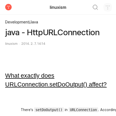
검색하기
linuxism
티스토리
Development/Java
java - HttpURLConnection
linuxism
2014. 2. 7. 14:14
What exactly does
URLConnection.setDoOutput() affect?
There's
setDoOutput()
in
URLConnection
. Accordin