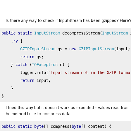
Is there any way to check if InputStream has been gzipped? Here'
public
static
InputStream
 decompressStream
(
InputStream
 
try
{
GZIPInputStream
 gs 
=
new
GZIPInputStream
(
input
)
return
 gs
;
}
catch
(
IOException
 e
)
{
        logger
.
info
(
"Input stream not in the GZIP forma
return
 input
;
}
}
I tried this way but it doesn't work as expected - values read from 
he method I use to compress data:
public
static
byte
[]
 compress
(
byte
[]
 content
)
{