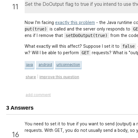
Set the DoOutput flag to true if you intend to use th
11
Now I'm facing
exactly this problem
- the Java runtime c
put(true)
is called and the server only responds to
GE
ens if I remove that
setDoOutput(true)
from the code
What exactly will this affect? Suppose I set it to
false
w? Will I be able to perform
GET
requests? What is "outp
java
android
urlconnection
|
share
improve this question
add comment
3 Answers
You need to set it to true if you want to send (
output
) a
requests. With GET, you do not usually send a body, so y
16