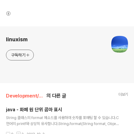
(새창열림)
로그 정보
linuxism
구독하기
더보기
Development/Java
의 다른 글
java - 화폐 원 단위 콤마 표시
글 내용
String 클래스의 format 메소드를 사용하여 숫자를 포매팅 할 수 있습니다.C
언어의 printf와 상당히 유사합니다.String.format(String format, Objec
t....args); 포매팅 지시자, 포매팅 대상 인자 ...... ex) String.format("%,d", 1