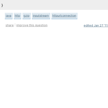
}
java
http
gzip
inputstream
httpurlconnection
|
share
improve this question
edited
Jan 27 '11