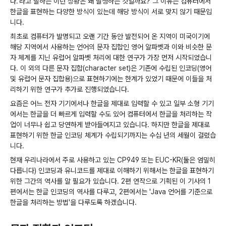
다.'라고 말하는 이런 상황은 왜 발생하는 것일까요? 그 이유는 컴퓨터에서
한글을 표현하는 다양한 방식이 있는데 해당 방식이 서로 맞지 않기 때문입
니다.
최초로 컴퓨터가 발명되고 오랜 기간 동안 발전되어 온 지역이 미국이기에
해당 지역에서 사용하는 언어의 문자 집합인 영어 알파벳과 이와 비슷한 문
자 체계를 지닌 유럽어 알파벳 처리에 대한 연구가 가장 먼저 시작되었습니
다. 이 외의 다른 문자 집합(character set)은 기존에 수립된 인코딩(영어
및 유럽어 문자 집합용)으로 표현하기에는 한계가 있었기 때문에 이들을 처
리하기 위한 연구가 추가로 진행되었습니다.
요즘은 어느 전자 기기에서나 한글을 제대로 입력할 수 있고 일부 소형 기기
에서는 한글을 더 빠르게 입력할 수도 있어 컴퓨터에서 한글을 처리하는 작
업이 너무나 쉽고 당연하게 받아들여지고 있습니다. 하지만 한글을 제대로
표현하기 위한 한글 인코딩 체계가 수립되기까지는 수십 년의 세월이 걸렸습
니다.
현재 우리나라에서 주로 사용하고 있는 CP949 또는 EUC-KR(둘은 엄밀히
다릅니다) 인코딩과 유니코드를 제대로 이해하기 위해서는 한글을 표현하기
위한 그간의 역사를 알 필요가 있습니다. 2편 연작으로 기획된 이 기사의 1
편에서는 한글 인코딩의 역사를 다루고, 2편에서는 'Java 언어를 기준으로
한글을 처리하는 방법'을 다루도록 하겠습니다.