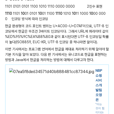
1101 0101 0101 1100 1010 1110 0000 0000 2진수 표현
1110
1101
10
01 0101
10
01 1100
1110
1010
10
11 1000
10
00 000
0 인코딩 방식에 따라 인코딩
한글 완성형의 코드 포인트 범위는 U+AC00~U+D7AF이므로, UTF-8 인
코딩에서 한글은 무조건 3바이트 인코딩이다. 그래서 URL에 파라미터 값이
%ED%95%9C%EA%B8%80과 같이 표시된다면 UTF-8 인코딩일 확률
이 높다(ISO8859, EUC-KR, UTF-8 인코딩 중 하나라면 말이다).
이번 기사에서는 프로그램 언어에서 한글을 제대로 처리하기 위해 알아야 할
기본 지식을 알아 보았다. 다음 편 기사에서는 유니코드로 한글을 표현하는
방법과 Java에서 한글을 처리하는 방법에 대해서 다루고자 한다.
NBP
쇼핑
서비
스개
발팀
오영
은
"아는
것이 힘
이다(s