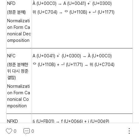
NFD
À (U+00C0)
A (U+0041) + ̀ (U+0300)
→
(정준 분해)
위 (U+C704)
(U+110B) +
(U+1171)
→
ᄋ
ᅱ
Normalizati
on Form Ca
nonical Dec
omposition
NFC
A (U+0041) + ̀ (U+0300)
À (U+00C0)
→
(정준 분해한
(U+110B) +
(U+1171)
위 (U+C704)
ᄋ
ᅱ
→
뒤 다시 정준
결합)
Normalizati
on Form Ca
nonical Co
mposition
NFKD
(U+FB01)
f (U+0066) + i (U+0069)
ﬁ
→
(호환 분해)
0
0
Normalizati