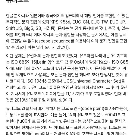
유니코드
한글뿐 아니라 일본어와 중국어에도 컴퓨터에서 해당 언어를 표현할 수 있는
독자적인 문자 집합이 있다(KPS-9566, EUC-CN, EUC-TW, EUC-JP,
Shift JIS, Big5, GB, HZ 등). 문제는 '어떻게 동시에 한국어, 중국어, 일본
어를 표현하느냐'이다. 하나의 문자 집합을 사용하는 문서에서는 이를 동시
에 표현할 수 없다(escape sequence를 이용하여 여러 문자 집합을 표현
할 수 있으나 이는 널리 쓰이지 않았다).
이런 문제는 유럽어의 문자 집합에도 있었다. 유로화를 나타내는 '€' 기호에
는 ISO 8859-15(Latin 9)의 코드 값 중 0xA4이 할당되었으나 ISO 885
9-1(Latin 1)의 0xA4 코드에 할당된 문자는 '¤'다. 이 문제를 해결하기 위
해 전 세계적으로 사용되는 모든 문자 집합을 하나로 모아 탄생시킨 것이 유
니코드이다. ISO 10646 표준에서 UCS(Universal Character Set)을
정의하고 있다. 유니코드 1.0.0은 1991년 8월 제정되었으며, 그 후 약 5년
이 지나서야 유니코드 2.0.0에 한글 11,172자가 모두 포함되었다. 현재 버
전은 2010년 10월 11일 제정된 6.0이다.
유니코드 값을 나타내기 위해서는 코드 포인트(code point)를 사용하는데,
보통 U+를 붙여 표시한다. 예를 들어, 'A'의 유니코드 값은 U+0041로 표
현한다(\u0041로 표기하기도 함). 유니코드는 공식적으로 31비트 문자 집
합이지만 현재까지는 21비트 이내로 모두 표현이 가능하다. 유니코드는 논
리적으로 평면(plane)이라는 개념을 이용하여 구획을 나누며, 평면 개수는