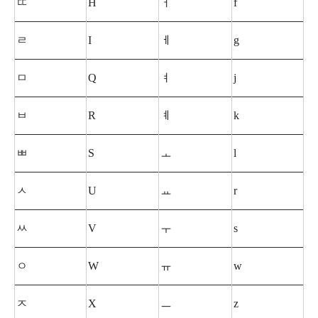
ㄸ
H
ㅓ
f
ㄹ
I
ㅔ
g
ㅁ
Q
ㅕ
j
ㅂ
R
ㅖ
k
ㅃ
S
ㅗ
l
ㅅ
U
ㅛ
r
ㅆ
V
ㅜ
s
ㅇ
W
ㅠ
w
ㅈ
X
ㅡ
z