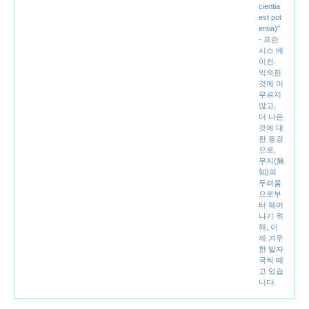
cientia
est pot
entia)"
- 프란
시스 베
이컨.
익숙한
것에 머
무르지
않고,
더 나은
것에 대
한 동경
으로,
무지(無
知)의
두려움
으로부
터 헤어
나기 위
해, 이
제 겨우
한 발자
국씩 떼
고 있습
니다.