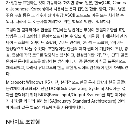
자 집합을 표현하는 것이 가능하다. 하지만 중국, 일본, 한국(CJK, Chines
e-Japanese-Korean)에서 사용하는 문자 집합인 한글, 한자, 가나, 병음,
주음 부호 등은 그 개수가 많아 확장 ASCII 코드로도 이를 모두 처리할 수
없다. 따라서 CJK 문자를 처리하기 위한 별도의 방안이 필요하다.
그렇다면 컴퓨터에서 한글을 표현하는 방법에는 무엇이 있을까? 한글 표현
방법은 크게 조합형과 완성형으로 나눌 수 있으며, 이를 좀 더 세분화하면 N
바이트 조합형, 3바이트 조합형, 7비트 완성형, 2바이트 조합형, 2바이트
완성형으로 나눌 수 있다. 조합형이란 한글의 제자 원리에 기반하여 초성, 중
성, 종성에 각각 코드를 할당하는 방식이고, 완성형이란 '가', '각', '간'과 같은
완성된 문자에 코드를 할당하는 방식이다. 이 중 완성형이 한글 표준안으로
채택되었고, 따라서 유니코드의 한글 표현 방식에도 완성형이 먼저 채택되었
다.
Microsoft Windows 95 이전, 본격적으로 한글 문자 집합과 한글 글꼴이
운영체제에 포함되기 전인 DOS(Disk Operating System) 시절에는, 결
과를 출력하기 위해 BIOS(Basic Input/Output System)를 직접 제어하
거나 '한글 카드'라 불리는 ISA(Industry Standard Architecture) 인터
페이스와 같은 별도의 하드웨어를 사용해야 했다.
N바이트 조합형