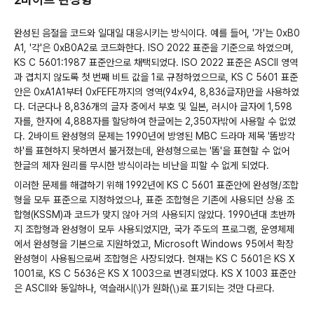
완성된 음절을 코드와 일대일 대응시키는 방식이다. 예를 들어, '가'는 0xB0
A1, '각'은 0xB0A2로 코드화한다. ISO 2022 표준을 기준으로 하였으며,
KS C 5601:1987 표준안으로 채택되었다. ISO 2022 표준은 ASCII 영역
과 겹치지 않도록 첫 번째 비트 값을 1로 규정하였으므로, KS C 5601 표준
안은 0xA1A1부터 0xFEFE까지의 영역(94x94, 8,836글자)만을 사용하였
다. 더군다나 8,836개의 글자 중에서 부호 및 일본, 러시아 글자에 1,598
자를, 한자에 4,888자를 할당하여 한글에는 2,350자밖에 사용할 수 없었
다. 2바이트 완성형의 문제는 1990년에 방영된 MBC 드라마 제목 '똠방각
하'를 표현하지 못하면서 불거졌는데, 완성형으로는 '똠'을 표현할 수 없어
한글의 제자 원리를 무시한 방식이라는 비난을 피할 수 없게 되었다.
이러한 문제를 해결하기 위해 1992년에 KS C 5601 표준안에 완성형/조합
형을 모두 표준으로 지정하였으나, 표준 조합형은 기존에 사용되던 상용 조
합형(KSSM)과 코드가 맞지 않아 거의 사용되지 않았다. 1990년대 초반까
지 조합형과 완성형이 모두 사용되었지만, 국가 주도의 프로그램, 운영체제
에서 완성형을 기본으로 지원하였고, Microsoft Windows 95에서 확장
완성형이 사용됨으로써 조합형은 사장되었다. 현재는 KS C 5601은 KS X
1001로, KS C 5636은 KS X 1003으로 변경되었다. KS X 1003 표준안
은 ASCII와 동일하나, 역슬래시(
)가
원화(\
로 표기되는 것만 다르다.
\
)