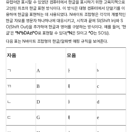
유럽어만 표시할 수 있었던 컴퓨터에서 한글을 표시하기 위한 고육지책으로
고안된 최초의 한글 표현 방식이다. 이 방식은 대형 컴퓨터에서 단말기를 이
용하여 한글을 표현하는 데 사용되었다. N바이트 조합형은 각각의 개별적인
한글 자모를 영문자 하나하나에 대응시키고, 시작과 끝에 SI(Shift In)와 S
O(Shift Out)을 추가하여 한글과 영어를 구분하는 방식이다. 예를 들어, '한
글'은
^N^bDAzI^O
로 표현할 수 있다(
^N
은 SI이고
^O
는 SO임).
다음 표는 N바이트 조합형의 한글/알파벳 매핑 규칙을 보여준다.
자음
모음
ㄱ
A
ㅏ
b
ㄲ
B
ㅐ
c
ㄴ
D
ㅑ
d
ㄷ
G
ㅒ
e