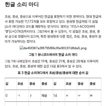
한글 소리 마디
초성, 중성, 종성으로 이루어진 한글을 표현하기 위한 영역이다. 현대 한글에
서 표현 가능한 11,172자를 모두 포함하고 있다. 완성형 한글처럼 각 음절
(소리 마디)마다 코드를 매핑하는 방식이다. 범위는 '가'(U+AC00)부터
'힣'(U+D7A3)까지이다. 그림1에서 볼 수 있듯이, 각 음절은 초성, 중성, 종
성 순으로 정렬되어 있으며, 확장 완성형과 다른 점은, 초성, 중성, 종성의 분
리가 가능하다는 점이다.
그림 1 유니코드에서의 한글 소리 마디
그림 1에 나와있듯이 초성은 19개, 중성은 21개, 종성은 28개로 이루어져
있다. 초성, 중성, 종성에 대한 값은 다음 표3에서 알 수 있다.
표 3 한글 소리마디에서 초성/중성/종성에 대한 순서 값
값
초성
중성
종성
값
초성
중성
종성
0
ㄱ
ㅏ
채움
14
ㅊ
ㅜ
ㄿ