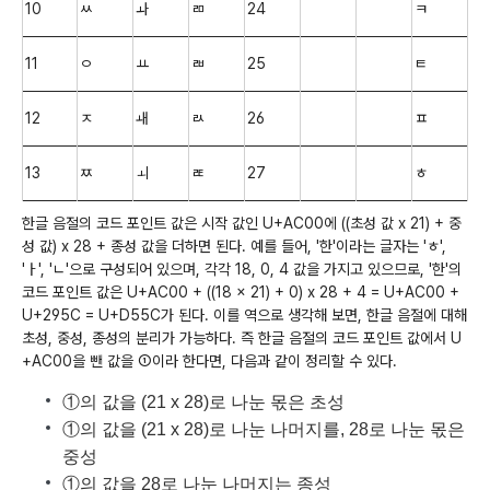
10
ㅆ
ㅘ
ㄻ
24
ㅋ
11
ㅇ
ㅛ
ㄼ
25
ㅌ
12
ㅈ
ㅙ
ㄽ
26
ㅍ
13
ㅉ
ㅚ
ㄾ
27
ㅎ
한글 음절의 코드 포인트 값은 시작 값인 U+AC00에 ((초성 값 x 21) + 중
성 값) x 28 + 종성 값을 더하면 된다. 예를 들어, '한'이라는 글자는 'ㅎ',
'ㅏ', 'ㄴ'으로 구성되어 있으며, 각각 18, 0, 4 값을 가지고 있으므로, '한'의
코드 포인트 값은 U+AC00 + ((18 x 21) + 0) x 28 + 4 = U+AC00 +
U+295C = U+D55C가 된다. 이를 역으로 생각해 보면, 한글 음절에 대해
초성, 중성, 종성의 분리가 가능하다. 즉 한글 음절의 코드 포인트 값에서 U
+AC00을 뺀 값을 ①이라 한다면, 다음과 같이 정리할 수 있다.
①
의 값을 (21 x 28)로 나눈 몫은 초성
①
의 값을 (21 x 28)로 나눈 나머지를, 28로 나눈 몫은
중성
①
의 값을 28로 나눈 나머지는 종성