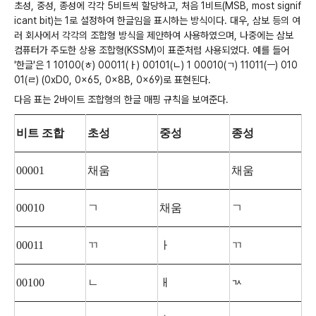
초성, 중성, 종성에 각각 5비트씩 할당하고, 처음 1비트(MSB, most signif
icant bit)는 1로 설정하여 한글임을 표시하는 방식이다. 대우, 삼보 등의 여
러 회사에서 각각의 조합형 방식을 제안하여 사용하였으며, 나중에는 삼보
컴퓨터가 주도한 상용 조합형(KSSM)이 표준처럼 사용되었다. 예를 들어
'한글'은 1 10100(ㅎ) 00011(ㅏ) 00101(ㄴ) 1 00010(ㄱ) 11011(ㅡ) 010
01(ㄹ) (0xD0, 0x65, 0x8B, 0x69)로 표현된다.
다음 표는 2바이트 조합형의 한글 매핑 규칙을 보여준다.
비트 조합
초성
중성
종성
00001
채움
채움
00010
ㄱ
채움
ㄱ
00011
ㄲ
ㅏ
ㄲ
00100
ㄴ
ㅐ
ㄳ