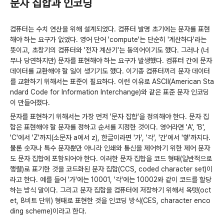
문자 집합과 인코딩
컴퓨터는 수치 연산을 위해 설계되었다. 컴퓨터 발명 초기에는 문자를 표현
해야 하는 요구가 없었다. 영어 단어 'compute'는 단순히 '계산하다'라는
뜻이고, 초창기의 컴퓨터와 '전자 계산기'는 동의어이기도 했다. 그러나 (너
무나 당연하지만) 문자를 표현해야 하는 요구가 발생했다. 컴퓨터 간에 문자
데이터를 교환해야 할 일이 생기기도 했다. 이기종 컴퓨터끼리 문자 데이터
를 교환하기 위해서는 표준이 필요하다. 이런 이유로 ASCII(American Sta
ndard Code for Information Interchange)와 같은 표준 문자 인코딩
이 만들어졌다.
문자를 표현하기 위해서는 가장 먼저 '문자 집합'을 정의해야 한다. 문자 집
합은 표현해야 할 문자를 정하고 순서를 지정한 것이다. 영어라면 'A', 'B',
'C'에서 'Z'까지(소문자 a에서 z), 한글이라면 '가', '각', '간'에서 '힣'까지다.
물론 숫자나 특수 문자뿐만 아니라 인쇄와 통신을 제어하기 위한 제어 문자
도 문자 집합에 포함되어야 한다. 이러한 문자 집합을 코드 형태(일반적으로
행렬)로 표기한 것을 코드화된 문자 집합(CCS, coded character set)이
라고 한다. 예를 들어 '가'에는 10001, '각'에는 10002와 같이 코드를 할당
하는 방식 말이다. 그리고 문자 집합을 컴퓨터에 저장하기 위해서 옥텟(oct
et, 8비트 단위) 형태로 표현한 것을 인코딩 방식(CES, character enco
ding scheme)이라고 한다.