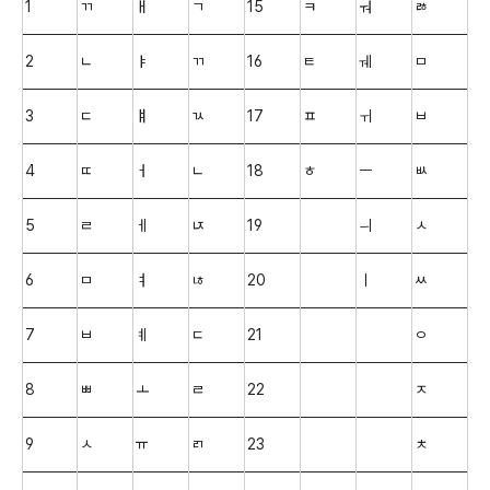
1
ㄲ
ㅐ
ㄱ
15
ㅋ
ㅝ
ㅀ
2
ㄴ
ㅑ
ㄲ
16
ㅌ
ㅞ
ㅁ
3
ㄷ
ㅒ
ㄳ
17
ㅍ
ㅟ
ㅂ
4
ㄸ
ㅓ
ㄴ
18
ㅎ
ㅡ
ㅄ
5
ㄹ
ㅔ
ㄵ
19
ㅢ
ㅅ
6
ㅁ
ㅕ
ㄶ
20
ㅣ
ㅆ
7
ㅂ
ㅖ
ㄷ
21
ㅇ
8
ㅃ
ㅗ
ㄹ
22
ㅈ
9
ㅅ
ㅠ
ㄺ
23
ㅊ