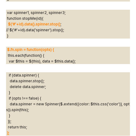
var spinner1, spinner2, spinner3;
function stopMe(id){
$('#'+id).data().spinner.stop()
;
// $('#'+id).data('spinner').stop();
}
$.fn.spin = function(opts) {
this.each(function() {
var $this = $(this), data = $this.data();
if (data.spinner) {
data.spinner.stop();
delete data.spinner;
}
if (opts !== false) {
data.spinner = new Spinner($.extend({color: $this.css('color')}, opt
s)).spin(this);
}
});
return this;
};