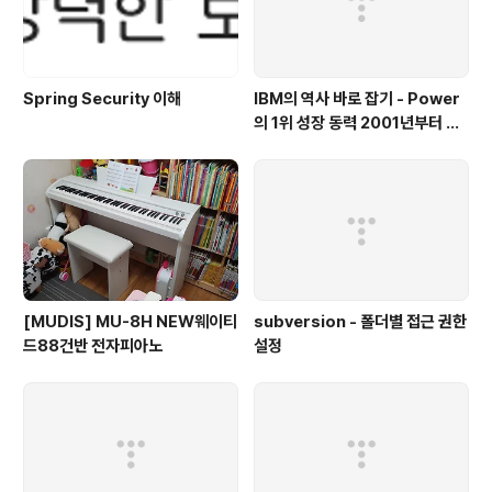
Spring Security 이해
IBM의 역사 바로 잡기 - Power
의 1위 성장 동력 2001년부터 가
동
[MUDIS] MU-8H NEW웨이티
subversion - 폴더별 접근 권한
드88건반 전자피아노
설정