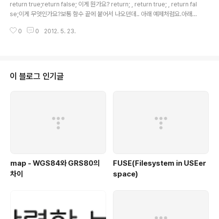
sl 을 다운로드 받아 클래스 패스가 참조하는 폴더에 복사해 주면된다.웹 프로젝
return true;return false; 이게 뭔가요? return; , return true; , return fal
트 같은 경우 WE..
se;이게 무엇인가요?보통 함수 끝에 붙어서 나오던데.. 아래 예제처럼요.아래는
return 만있는데.. 어떤건 트루, 폴스를 같이 리턴해주더라구요.리턴은 뭐고, 트
0
0
2012. 5. 23.
루나 폴스를 리턴해주면 어떤 현상이 일어나는건가요?즉, 트루를 리턴해주면,
그 트루값이 어디로 리턴되는건가요?function checkInput (form) { if (!for
m.name.value) { alert("이름을 입력하세요!"); form.name.focus(); retu
rn; } 질문자가 선택한 답변 [Re]자바스크립트 return true;return false; 이
게 뭔가요? coffee0 (2004-02..
이 블로그 인기글
map - WGS84와 GRS80의
FUSE(Filesystem in USEer
차이
space)