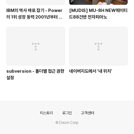
IBM의 역사 바로 잡기 - Power
[MUDIS] MU-8H NEW웨이티
의 1위 성장 동력 2001년부터 가
드88건반 전자피아노
동
subversion - 폴더별 접근 권한
네이버지도에서 ‘내 위치’
설정
의안내
티스토리
로그인
고객센터
© Daum Corp.