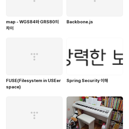
map - WGS84와 GRS80의
Backbone.js
차이
FUSE(Filesystem in USEer
Spring Security 이해
space)