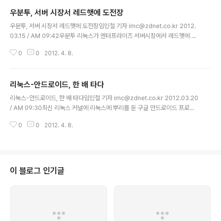
우분투, 서버 시장서 레드햇에 도전장
글 내용
우분투, 서버 시장서 레드햇에 도전장임민철 기자 imc@zdnet.co.kr 2012.
03.15 / AM 09:42우분투 리눅스가 엔터프라이즈 서버시장에서 레드햇에 도
전장을 던졌다. 데스크톱 리눅스의 유명세만큼 기업 시장에서도 의미있는 지분
0
0
2012. 4. 8.
을 얻을 수 있을지는 미지수다. 미국 지디넷은 14일(현지시각) 캐노니컬의 최고
경영자(CEO) 마크 셔틀워스가 "우분투가 올해 대규모 엔터프라이즈 워크로드
처리 시장에서 레드햇 엔터프라이즈 리눅스(RHEL)를 제치고 도입돼갈 것이
리눅스-안드로이드, 한 배 타다
다"라 주장했다고 보도했다. 셔틀워스 CEO는 지난달 조사업체 W3테크 자료
글 내용
를 근거로 지난해 우분투 리눅스가 웹서버용 운영체제(OS) 시장에서 RHEL를
리눅스-안드로이드, 한 배 타다임민철 기자 imc@zdnet.co.kr 2012.03.20
따돌린 뒤 최근까지 그 격차를 계속 벌려왔다고 강조했다. 그에 따르면 우분투
/ AM 09:30최신 리눅스 커널에 리눅스에 뿌리를 둔 구글 안드로이드 프로젝
는 모든 웹서버..
트의 소스코드가 들어간다. 구글 안드로이드 프로젝트에 개방성을 더할뿐아니
0
0
2012. 4. 8.
라 다른 리눅스 계열 모바일 플랫폼 업체들이 리눅스 핵심기술의 발전에 기여하
고 도움을 받게 만들 것으로 기대된다. 미국 씨넷은 19일(현지시각) 오픈소스
프로젝트 리눅스와 안드로이드가 리눅스 커널 3.3 버전부터 서로 연결돼 앞서
연관성이 컸지만 여태 제갈길만 걸어온 고립 상태를 끝마치게 됐다고 보도했다.
이는 리눅스 커널 프로젝트 리더인 리누스 토발즈가 리눅스 커널 3.3 버전을 통
이 블로그 인기글
해 2개 운영체제(OS)의 핵심 부분을 연결시킴으로써 이뤄졌다는 설명이다. 안
드로이드..