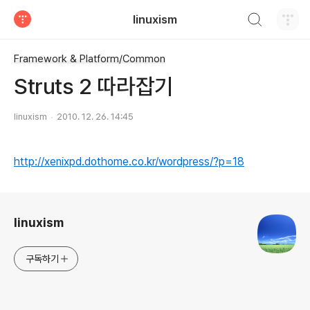
검색하기
linuxism
티스토리
Framework & Platform/Common
Struts 2 따라잡기
linuxism
2010. 12. 26. 14:45
http://xenixpd.dothome.co.kr/wordpress/?p=18
로그 정보
linuxism
구독하기