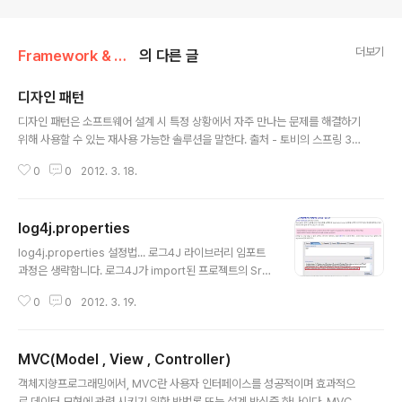
더보기
Framework & Platform/Common
의 다른 글
디자인 패턴
글 내용
디자인 패턴은 소프트웨어 설계 시 특정 상황에서 자주 만나는 문제를 해결하기
위해 사용할 수 있는 재사용 가능한 솔루션을 말한다. 출처 - 토비의 스프링 3
컴퓨터 과학에서의 디자인 패턴소프트웨어 개발 방법에서 사용되는 디자인 패
0
0
2012. 3. 18.
턴은, 프로그램 개발에서 자주 나타나는 과제를 해결하기 위한 방법 중 하나로,
과거의 소프트웨어 개발 과정에서 발견된 설계의 노하우를 축적하여 이름을 붙
여, 이후에 재이용하기 좋은 형태로 특정의 규약을 묶어서 정리한 것이다. 알고
log4j.properties
리즘과 같이 프로그램 코드로 바로 변환될 수 있는 형태는 아니지만, 특정한 상
글 내용
황에서 구조적인 문제를 해결하는 방식을 설명해 준다. 이 용어를 소프트웨어
log4j.properties 설정법... 로그4J 라이브러리 임포트
개발 영역에서 구체적으로 처음 제시한 곳은, GoF(Gang of Four)라 불리는
과정은 생략함니다. 로그4J가 import된 프로젝트의 Src
네명의 컴퓨터 과..
폴더에 아래와같은 파일을 생성함니다 log4j.propertie
0
0
2012. 3. 19.
s 이제 log4j가 업무를 수행할때 해당 파일에 들어있는 환
경변수들을 사용하여 출력 함니다. log4j.properties 파
일 내부데이터로 들어가겠습니다. 먼저 출력 객체의 선언
MVC(Model , View , Controller)
임니다. 두가지 객체 선언 방법이 있습니다. log4j.rootLo
글 내용
gger log4j.logger. 전자의 경우 rootLogger로서 해
객체지향프로그래밍에서, MVC란 사용자 인터페이스를 성공적이며 효과적으
당 프로젝트내에서 발생하는 로그업무를 모두 출력 합니
로 데이터 모형에 관련 시키기 위한 방법론 또는 설계 방식중 하나이다. MVC