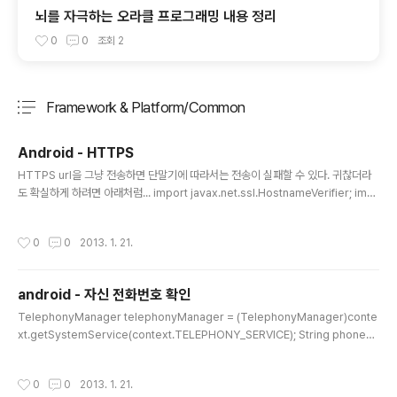
뇌를 자극하는 오라클 프로그래밍 내용 정리
0
0
조회
2
Framework & Platform/Common
분류 전체보기
주요 글 목록
Android - HTTPS
글 내용
HTTPS url을 그냥 전송하면 단말기에 따라서는 전송이 실패할 수 있다. 귀찮더라
도 확실하게 하려면 아래처럼... import javax.net.ssl.HostnameVerifier; imp
ort javax.net.ssl.HttpsURLConnection; import javax.net.ssl.SSLConte
xt; import javax.net.ssl.SSLSession; import javax.net.ssl.TrustManag
작성시간
0
0
2013. 1. 21.
er; import javax.net.ssl.X509TrustManager; // . . . // always verify the
host - dont check for certificate final static HostnameVerifier DO_NO
T_VERIFY = ne..
android - 자신 전화번호 확인
글 내용
TelephonyManager telephonyManager = (TelephonyManager)conte
xt.getSystemService(context.TELEPHONY_SERVICE); String phoneN
umber = telephonyManager.getLine1Number(); manifest에서 permiss
ion 설정
작성시간
0
0
2013. 1. 21.