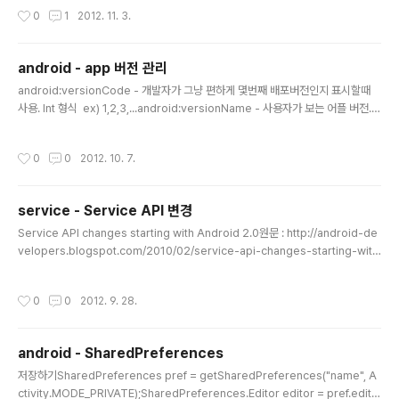
253package arabiannight.tistroy.com; import android.app.Activity;im
작성시간
0
1
2012. 11. 3.
port android.os.Bundle;import android.view.KeyEvent;import androi
d.webkit.WebView;import android.webkit.WebViewClient; public clas
s TestWebViewActivity extends Activity..
android - app 버전 관리
글 내용
android:versionCode - 개발자가 그냥 편하게 몇번째 배포버전인지 표시할때
사용. Int 형식 ex) 1,2,3,...android:versionName - 사용자가 보는 어플 버전. S
tring 형식. ex) 문자니까 걍 맘대로.. manifest 파일에 엘레멘트에 적음. ex) xml
version="1.0" encoding="utf-8"?> xmlns:android="http://schemas.an
작성시간
0
0
2012. 10. 7.
droid.com/apk/res/android" package="com.example.package.na
me" android:versionCode="2" android:versionName="1.1"> a
ndroid:icon="@drawable/icon..
service - Service API 변경
글 내용
Service API changes starting with Android 2.0원문 : http://android-de
velopers.blogspot.com/2010/02/service-api-changes-starting-with.
html[번역] 안드로이드 2.0 Service API 의 변화 -1-[번역] 안드로이드 2.0 Ser
vice API 의 변화 -2- 원래 하나의 포스트로 끝마치려고 했지만... 글이 조금 길어지
작성시간
0
0
2012. 9. 28.
는 경향이 있어서 두 개로 나누어 포스트 합니다. 첫번째 글에서 바로 뒤이어 Servic
e 의 라이프 사이클 변화에 관한 내용을 번역합니다. Service lifecycle changes
Service 들이 필요하지 않은 경우에도 불구하고, 자신을 포그라운드 프로세스로 설
android - SharedPreferences
정하는 문제..
글 내용
저장하기SharedPreferences pref = getSharedPreferences("name", A
ctivity.MODE_PRIVATE);SharedPreferences.Editor editor = pref.edit();