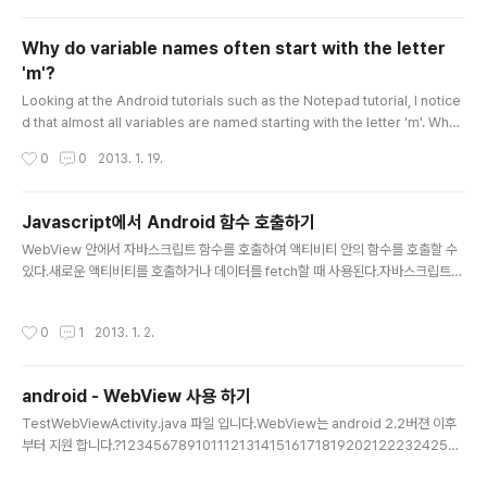
Why do variable names often start with the letter
'm'?
글 내용
Looking at the Android tutorials such as the Notepad tutorial, I notice
d that almost all variables are named starting with the letter 'm'. What
convention is this, and where does it originate from? It stands for me
작성시간
0
0
2013. 1. 19.
mber. I personally find this convention unhelpful, but it's subjective. S
ee Android Code Style Rules: Field Names. The use of the "m" prefix
is more specific that simply denoting a "me..
Javascript에서 Android 함수 호출하기
글 내용
WebView 안에서 자바스크립트 함수를 호출하여 액티비티 안의 함수를 호출할 수
있다.새로운 액티비티를 호출하거나 데이터를 fetch할 때 사용된다.자바스크립트
인터페이스 클래스 만들기WebView 에 인터페이스 클래스 등록하기Javascript
에서 Android 함수 호출하기1. 자바스크립트 인터페이스 클래스 만들기WebView
작성시간
0
1
2013. 1. 2.
에 등록할 인터페이스를 만든다. 인터페이스의 함수는 자바스크립트에서 호출할 때
사용된다. ?123456789101112131415161718final class MyJavaScriptInt
erface { MyJavaScriptInterface() { } /** * This is not called on the UI t
android - WebView 사용 하기
hread. Post a runnable to invoke ..
글 내용
TestWebViewActivity.java 파일 입니다.WebView는 android 2.2버젼 이후
부터 지원 합니다.?1234567891011121314151617181920212223242526
272829303132333435363738394041424344454647484950515