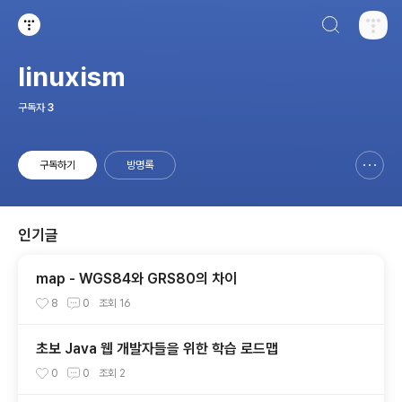
검색하기
티스토리
linuxism
구독자
3
구독하기
방명록
신고하기 레이어
열기
인기글
map - WGS84와 GRS80의 차이
8
0
조회
16
초보 Java 웹 개발자들을 위한 학습 로드맵
0
0
조회
2