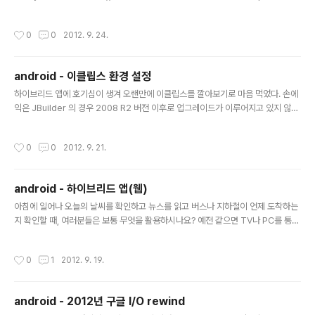
editor.putString("key", "value");editor.commit(); 불러오기SharedPrefer
ences pref = getSharedPreferences("name", Activity.MODE_PRIVAT
작성시간
0
0
2012. 9. 24.
E); String value = pref.getString("key", ""); SharedPreferences는 데이
터베이스처럼 복잡한 자료가 아닌 액티비티나 애플리케이션 등에서 사용하는 간단
한 설정 값 등을 저장할 때 사용합니다. SharedPrefe..
android - 이클립스 환경 설정
글 내용
하이브리드 앱에 호기심이 생겨 오랜만에 이클립스를 깔아보기로 마음 먹었다. 손에
익은 JBuilder 의 경우 2008 R2 버전 이후로 업그레이드가 이루어지고 있지 않아
눈물을 머금고 그냥 오리지널 이클립스에 몸을 맡기기로 결정하였다. 사실 하이브리
드 앱에 관심을 가지게 된 건 RadPHP XE2 때문인데... 돈이 없으니 별 수 없네. ㅠ
작성시간
0
0
2012. 9. 21.
ㅠ 1. 이클립스를 다운로드 받자. http://www.eclipse.org/downloads/ 많기도
하다~ 이 중에서 Eclipse Classic 을 다운로드 받는다. 용도는 안드로이드 앱개발
이니까 맘편하게 안드로이드 사이트에 나와있는 추천 환경으로 진행한다.(대충 다음
android - 하이브리드 앱(웹)
과 같이 나와있다.) 2. 적당한 경로에 다운로드 받은 이클립스를 설치(압축 해제)한
글 내용
다. Mac..
아침에 일어나 오늘의 날씨를 확인하고 뉴스를 읽고 버스나 지하철이 언제 도착하는
지 확인할 때, 여러분들은 보통 무엇을 활용하시나요? 예전 같으면 TV나 PC를 통해
서만 가능했던 일들이 이제는 우리 손 안의 '모바일'을 통해 이루어지고 있습니다. 많
은 비영리 조직에서도 현재 모바일을 활용하고 있거나 앞으로 모바일을 활용할 계획
작성시간
0
1
2012. 9. 19.
이 있으실텐데요.우리가 흔히 사용하고 있음에도 불구하고 용어나 기능적으로 보면
모바일은 다소 생소하거나 어려운 부분들이 많습니다. 그래서 체인지온에서 모바일
개발 및 커뮤니케이션과 관련된 세 가지의 용어들을 쉽게 정리해보았습니다. 이미 잘
android - 2012년 구글 I/O rewind
알고 계신 분들도 있겠지만 아직 모바일 활용에 대한 감이 잘 안서는 분들은 꼭 참고
글 내용