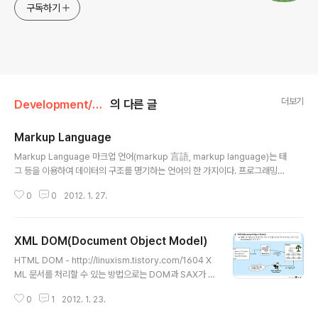
구독하기
더보기
Development/XML
의 다른 글
Markup Language
글 내용
Markup Language 마크업 언어(markup 言語, markup language)는 태
그 등을 이용하여 데이터의 구조를 명기하는 언어의 한 가지이다. 프로그래밍
언어와 구별하여 일반적으로 데이터 언어라고 하지만, 처럼 프로그래밍이 가능
0
0
2012. 1. 27.
한 것도 있기 때문에 명확하게 구분되지는 않는다. 마크업은 그 파일이 프린터
로 출력되거나 화면에서 어떻게 보여야할 것인지를 나타내기 위해, 또는 그 문
서의 논리적인 구조를 묘사하기 위해서, 텍스트나 워드프로세싱 파일의 특정 위
XML DOM(Document Object Model)
치에 삽입되는 일련의 문자들이나 기호들을 말한다. 마크업에 사용되는 표지를
글 내용
흔히 "태그"라고 부른다. 예를 들어 다음의 태그는 문단을 나누는데 사용된다.
HTML DOM - http://linuxism.tistory.com/1604 X
문서의 구조에 관한 마크업 정의 표준은 SGML에 있다. 마크업은 문서 작성자
ML 문서를 처리할 수 있는 방법으로는 DOM과 SAX가 있
가 부호를 직..
다. ▣ DOM(Document Object Model) ◈W3C에서
0
1
2012. 1. 23.
제안된 마크업 언어를 위한 표준 API ◈트리 기반(Tree
based)의 처리 방식 ◈http://www.w3.org ▣ SAX(S