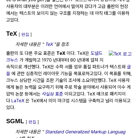
사용자의 대부분은 이러한 언어에서 떨어져 갔다가 고급 출판의 현장
에서는 텍스트의 보이지 않는 구조를 지정하는 데 아직 태그를 이용하
고있다.
TeX
[
편집
]
자세한 내용은 "
TeX
"을 참조
출판의 또 다른 주요 표준은
TeX
이다.
TeX은
도널드
크누스
가 개발하고 1970 년대부터 80 년대에 걸쳐 지
속적으로 개선했다.
TeX은 수학 서를 업무 품질 파트너가 텍스트와
글
꼴
에 관한 심층적인 레이아웃 기능을 목표로하고있다.
이 목표를 위해,
크누스 상당한 시간을 조판 기술의 조사에 소요야만했다.
TeX 사용자
에게 높은 능력을 요구하기 위해 주로 학술 분야에서 사용되어 이수 계
압박 논문 등에서는
사실상 표준
이되고있다.
TeX 매크로 패키지이
다
LaTeX
은 TeX에서 의미 마크업 시스템을 구축하고 널리 이용되고
있다.
SGML
[
편집
]
자세한 내용은 "
Standard Generalized Markup Languag