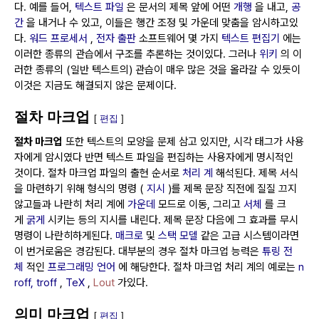
다.
예를 들어,
텍스트 파일
은 문서의 제목 앞에 어떤
개행
을 내고,
공
간
을 내거나 수 있고, 이들은 행간 조정 및 가운데 맞춤을 암시하고있
다.
워드 프로세서
,
전자 출판
소프트웨어 몇 가지
텍스트 편집기
에는
이러한 종류의 관습에서 구조를 추론하는 것이있다.
그러나
위키
의 이
러한 종류의 (일반 텍스트의) 관습이 매우 많은 것을 올라갈 수 있듯이
이것은 지금도 해결되지 않은 문제이다.
절차 마크업
[
편집
]
절차 마크업
또한 텍스트의 모양을 문제 삼고 있지만, 시각 태그가 사용
자에게 암시였다 반면 텍스트 파일을 편집하는 사용자에게 명시적인
것이다.
절차 마크업 파일의 출현 순서로
처리 계
해석된다.
제목 서식
을 마련하기 위해 형식의 명령 (
지시
)를 제목 문장 직전에 질질 끄지
않고들과 나란히 처리 계에
가운데
모드로 이동, 그리고
서체
를 크
게
굵게
시키는 등의 지시를 내린다.
제목 문장 다음에 그 효과를 무시
명령이 나란히하게된다.
매크로
및
스택 모델
같은 고급 시스템이라면
이 번거로움은 경감된다.
대부분의 경우 절차 마크업 능력은
튜링 전
체
적인
프로그래밍 언어
에 해당한다.
절차 마크업 처리 계의 예로는
n
roff, troff
,
TeX
,
Lout
가있다.
의미 마크업
[
편집
]