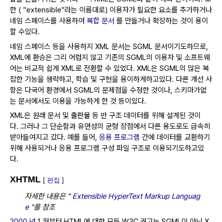
한 ( "extensible"라는 이름대로) 이용자가 필요한 요소를 추가하거나
네임 스페이스를 사용하여
복합 문서
를 만들거나 확장하는 것이 용이
할 수있다.
네임 스페이스 등을 사용하지 XML 문서는 SGML 문서이기도하므로,
XML에 환승은 그리 어렵지 않고 기존의 SGML의 이용자 및 소프트웨
어는 비교적 쉽게 XML로 전환할 수 있었다.
XML은 SGML의 많은 복
잡한 기능을 생략하고, 학습 및 구현을 용이하게하고있다.
다른 개선 사
항은 다국어 환경에서 SGML의 문제점을 수정한 것이나, 스키마가없
는 문서에서도 이용을 가능하게 한 것 등이있다.
XML은 원래 문서 및 출판물 등 반 구조 데이터를 위해 설계된 것이
다.
그러나 그 단순함과 유연성의 균형 장점에서 다른 용도로도 급속히
받아들여지고 갔다.
예를 들어,
응용 프로그램
간에 데이터를 교환하기
위해 사용되거나 응용 프로그램 구성 파일 구조로 이용되기도하고있
다.
XHTML
[
편집
]
자세한 내용은 "
Extensible HyperText Markup Languag
e
"를 참조
2000 년
1 월부터 HTML에 대한 모든 W3C 권고는 SGML이 아닌 X