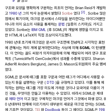
e
"를 참조
구조와 모양을 명확하게 구분하는 최초의 언어는 Brian Reid가 개발하
[2]
고
1980 년
그의 박사 논문에서 밝혔다
Scribe
였다
.
Scribe 많은
점에서 획기이며, 마크업 문서에서 스타일을 분리한다는 아이디어뿐만
아니라 의미 요소의 사용을 통제하는
문법
(일종의 스키마)도 가지고
있었다.
Scribe는
IBM GML
(후 SGML)의 개발에 영향을 미치고 또
한 HTML과 LaTeX의 직접 조상이되기도했다.
1980 년대 초기에 마크업은 문서의 구조면에 전념하고 시각적인 표현
에 관해서는 처리 계에 맡겨야한다라는 사상에 의해
SGML
이 탄생했
다.
이 언어는 골드 씨랑가 의자위원회에 의해 개발되어 여러 연구 프로
젝트 (Tunnicliffe의 GenCode)에서 성과를 수중에 있었다.
Sharon
Adler와 Anders Berglund, James D. Mason도위원회의 주요 멤버
였다.
SGML은 문서에 태그를 포함 구문과 어떤 태그가 어디에서 사용할 수
있는지 등을 설명하는 구문 (
DTD
)을 규정하고 있었다.
이를 통해 제
작자는 원하는 태그를 가장 의도에 가까운 것이나 모국어로 이름이 ​​가
진 것들, 무엇이든 만들고 이용하는 수 있었다.
따라서 SGML은 제대
로
메타 언어
이고 많은 구체적인 마크업 언어가 그것에서 파생 갔다.
8
0 년대부터 현재에 이르기까지 대부분의 새로운 마크업 언어는 SGML
에 기초한 것이었다.
TEI
와
DocBook
등이 그 예이다.
SGML은
198