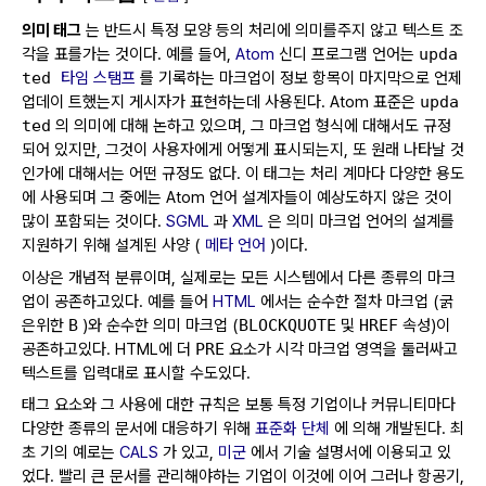
의미 태그
는 반드시 특정 모양 등의 처리에 의미를주지 않고 텍스트 조
각을 표를가는 것이다.
예를 들어,
Atom
신디 프로그램 언어는
upda
ted
타임 스탬프
를 기록하는 마크업이 정보 항목이 마지막으로 언제
업데이 트했는지 게시자가 표현하는데 사용된다.
Atom 표준은
upda
ted
의 의미에 대해 논하고 있으며, 그 마크업 형식에 대해서도 규정
되어 있지만, 그것이 사용자에게 어떻게 표시되는지, 또 원래 나타날 것
인가에 대해서는 어떤 규정도 없다.
이 태그는 처리 계마다 다양한 용도
에 사용되며 그 중에는 Atom 언어 설계자들이 예상도하지 않은 것이
많이 포함되는 것이다.
SGML
과
XML
은 의미 마크업 언어의 설계를
지원하기 위해 설계된 사양 (
메타 언어
)이다.
이상은 개념적 분류이며, 실제로는 모든 시스템에서 다른 종류의 마크
업이 공존하고있다.
예를 들어
HTML
에서는 순수한 절차 마크업 (굵
은위한
B
)와 순수한 의미 마크업 (
BLOCKQUOTE
및
HREF
속성)이
공존하고있다.
HTML에 더
PRE
요소가 시각 마크업 영역을 둘러싸고
텍스트를 입력대로 표시할 수도있다.
태그 요소와 그 사용에 대한 규칙은 보통 특정 기업이나 커뮤니티마다
다양한 종류의 문서에 대응하기 위해
표준화 단체
에 의해 개발된다.
최
초 기의 예로는
CALS
가 있고,
미군
에서 기술 설명서에 이용되고 있
었다.
빨리 큰 문서를 관리해야하는 기업이 이것에 이어 그러나 항공기,