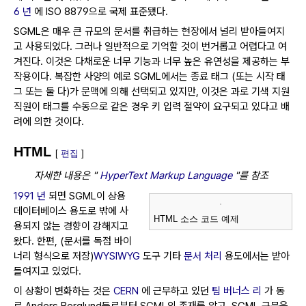
6 년
에 ISO 8879으로 국제 표준됐다.
SGML은 매우 큰 규모의 문서를 취급하는 현장에서 널리 받아들여지
고 사용되었다.
그러나 일반적으로 기억할 것이 번거롭고 어렵다고 여
겨진다.
이것은 다채로운 너무 기능과 너무 높은 유연성을 제공하는 부
작용이다.
복잡한 사양의 예로 SGML에서는 종료 태그 (또는 시작 태
그 또는 둘 다)가 문맥에 의해 선택되고 있지만, 이것은 과로 기색 지원
직원이 태그를 수동으로 같은 경우 키 입력 절약이 요구되고 있다고 배
려에 의한 것이다.
HTML
[
편집
]
자세한 내용은 "
HyperText Markup Language
"를 참조
1991 년
되면 SGML이 상용
데이터베이스 용도로 밖에 사
HTML 소스 코드 예제
용되지 않는 경향이 강해지고
왔다.
한편, (문서를 독점 바이
너리 형식으로 저장)
WYSIWYG
도구 기타
문서 처리
용도에서는 받아
들여지고 있었다.
이 상황이 변화하는 것은
CERN
에 근무하고 있던
팀 버너스 리
가 동