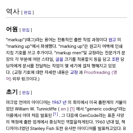
역사
[
편집
]
어원
[
편집
]
"markup"(태그)라는 용어는 전통적인 출판 작업 과정이다
원고
의
"marking up"에서 파생했다.
"marking up"은 원고지 여백에 인쇄
지침 기호를 쓰고 추가이다.
"markup men"및 교정라는 전문가가 문
장의 각 부분에 어떤 스타일,
글꼴
크기를 적용할지 등을 담고
조판
담
당자에게 문서를 전달하는 작업이 몇 세기에 걸쳐 행해지고 있었
다.
(교정 기호에 대한 자세한 내용은
교정
과
Proofreading (영
어)
외부 링크이다.)
초기
[
편집
]
마크업 언어의 아이디어는
1967 년
의 회의에서 미국 출판계의 거물이
었던 William W. Tunnicliffe (
en
)
[1]
에서 "generic coding"라는
[1 ]
이름에서 아마 처음 발표된
.
그 다음에 GenCode라는 표준 사양
의 책정에 출판 업계에서 중심적인 역할을하게된다.
1960 년대 말, 책
디자이너였던 Stanley Fish 또한 유사한 아이디어를 발표하고있다.
B