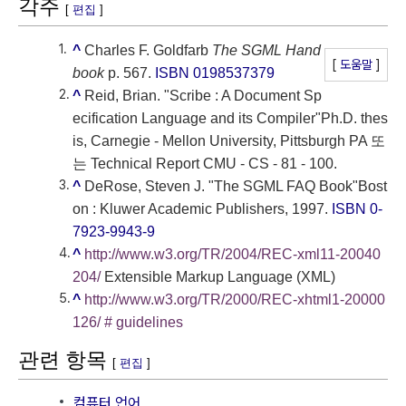
각주
[
편집
]
^
Charles F. Goldfarb
The SGML Hand
[
도움말
]
book
p. 567.
ISBN 0198537379
^
Reid, Brian. "Scribe : A Document Sp
ecification Language and its Compiler"Ph.D. thes
is, Carnegie - Mellon University, Pittsburgh PA 또
는 Technical Report CMU - CS - 81 - 100.
^
DeRose, Steven J. "The SGML FAQ Book"Bost
on : Kluwer Academic Publishers, 1997.
ISBN 0-
7923-9943-9
^
http://www.w3.org/TR/2004/REC-xml11-20040
204/
Extensible Markup Language (XML)
^
http://www.w3.org/TR/2000/REC-xhtml1-20000
126/ # guidelines
관련 항목
[
편집
]
컴퓨터 언어