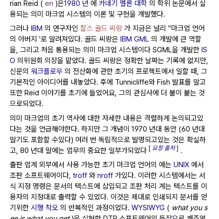
rian Reid (
en
)은
1980 년
에
카네기 멜론 대학
의 학위 논문에서 실
용되는 의미 마크업 시스템의 이론 및 구현을 개발했다.
그러나
IBM
의 연구자인
찰스 골드 씨랑
가 지금은 널리 "마크업 언어
의 아버지 '로 알려져있다.
골드 씨랑은
IBM GML
의 개발에 큰 역할
을, 그리고 처음 통용되는 의미 마크업 시스템이다 SGML을 개발한
IS
O
의위원회 의장을 맡았다.
골드 씨랑은 정확한 날짜는 기록에 없지만,
신문의
워크플로우
의 전산화에 관한 초기의 프로젝트에서 일할 때, 그
기본적인 아이디어를 내놓았다.
후에 Tunnicliffe와 Fish 발표를 알고
또한 Reid 이야기를 초기에 들었어요, 그의 관심사에 더 불이 붙는 것
으로되었다.
의미 마크업의 초기 역사에 대한 자세한 내용은 격렬하게 논의되고있
다는 것을 언급해야한다.
하지만 그 개념이 1970 년대 동안 (60 년대
말기도 포함할 수있다) 여러 번 독립적으로 발명되고있는 것은 확실하
[
요청 출처
]
고, 80 년대 말에는 업무의 중요한 일부가되었다
.
출판 업계 외부에서 사용 가능한 초기 마크업 언어의 예는
UNIX
에서
조판 소프트웨어이다,
troff
와
nroff
가있다.
이러한 시스템에서는 서
식 지정 명령은 문서의 텍스트에 삽입되고 조판 처리 계는 텍스트를 이
용자의 지정대로 출력할 수 있었다.
이것은 제대로 인쇄되지 문서를 얻
기위한
시행 착오
의 반복적인 과정이었다.
WYSIWYG
(
what you s
ee is what you get
)을 실현한 DTP 소프트웨어의 등장으로 캐주얼