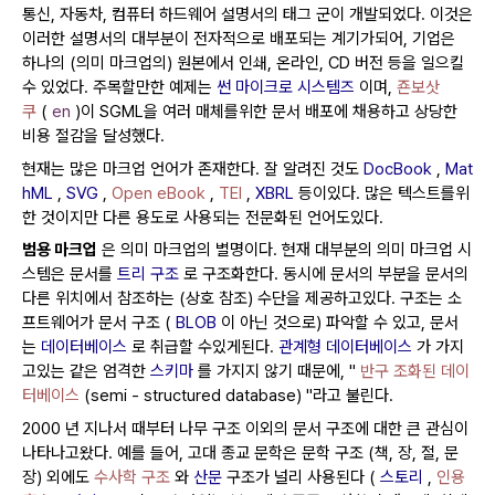
통신, 자동차, 컴퓨터 하드웨어 설명서의 태그 군이 개발되었다.
이것은
이러한 설명서의 대부분이 전자적으로 배포되는 계기가되어, 기업은
하나의 (의미 마크업의) 원본에서 인쇄, 온라인, CD 버전 등을 일으킬
수 있었다.
주목할만한 예제는
썬 마이크로 시스템즈
이며,
죤보삿
쿠
(
en
)이 SGML을 여러 매체를위한 문서 배포에 채용하고 상당한
비용 절감을 달성했다.
현재는 많은 마크업 언어가 존재한다.
잘 알려진 것도
DocBook
,
Mat
hML
,
SVG
,
Open eBook
,
TEI
,
XBRL
등이있다.
많은 텍스트를위
한 것이지만 다른 용도로 사용되는 전문화된 언어도있다.
범용 마크업
은 의미 마크업의 별명이다.
현재 대부분의 의미 마크업 시
스템은 문서를
트리 구조
로 구조화한다.
동시에 문서의 부분을 문서의
다른 위치에서 참조하는 (상호 참조) 수단을 제공하고있다.
구조는 소
프트웨어가 문서 구조 (
BLOB
이 아닌 것으로) 파악할 수 있고, 문서
는
데이터베이스
로 취급할 수있게된다.
관계형 데이터베이스
가 가지
고있는 같은 엄격한
스키마
를 가지지 않기 때문에, "
반구 조화된 데이
터베이스
(semi - structured database) "라고 불린다.
2000 년 지나서 때부터 나무 구조 이외의 문서 구조에 대한 큰 관심이
나타나고왔다.
예를 들어, 고대 종교 문학은 문학 구조 (책, 장, 절, 문
장) 외에도
수사학 구조
와
산문
구조가 널리 사용된다 (
스토리
,
인용