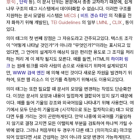
章句
,
단락
등).
이 문서 단위는 본문에서 종종 교차하기 때문에, 쉽게
나무 구조의 태그 시스템에서 데이터화할 수 없습니다.
이러한 구조를
지원하는 문서 모델링 시스템은
MECS
(
비트 겐슈 타인
의 작품을 전
자 화하기 위해 개발된),
TEI Guidelines
의 일부
LMNL
,
CLIX
, 등이
있다.
의미 태그의 첫 번째 장점은 그 자유도라고 간주되고있다.
텍스트 조각
이 "어떻게 나타날 것인가"가 아니라 "무엇인가?"이라는 표시되고 있
었다면, 그 언어의 설계자가 예상치 않은 편리한 용도로 그 조각을 처리
하는 처리 계 이 제작 될지도 모른다.
예를 들면, HTML의
하이퍼 링
크
는 원래 링크를 따라 사람의 손으로 사용되기 위하여 설계되었지
만,
WWW 검색 엔진
에 의해 색인 것이다 새로운 자원을 발견하기 위
하여, 또한 웹 리소스 의 인기를 측정하기 위해서도 이용되고있다.
의미 태그는 또한 필요할 때 문서의 모양을 변경하는 작업도 단순화한
다.
이것은 문서의 모양과 내용이 밀접하게 결합되어 있지 않기 때문에
이다.
예를 들어 기울임 강조와 외국어임을 나타내기 위해 사용한다.
여
기에서 모두 단순히 기울임과 (시각적으로 또는 절차적으로) 태그 되었
다면 두를 가리는 것이 곤란하게된다.
만약 나중에 외국어를 기울임하
지 않기로 결정 고치면 모든 이탤릭체 부분을 검토하여 하나씩 가릴 수
밖에 없다.
그러나 처음부터 두 경우가 다른 태그 (의미적으로) 마크업
되어 있었다면 서로 간섭하는 것이 아니라 모양 변경이 가능하게된다.