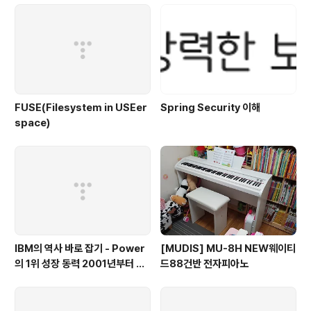
FUSE(Filesystem in USEer
Spring Security 이해
space)
IBM의 역사 바로 잡기 - Power
[MUDIS] MU-8H NEW웨이티
의 1위 성장 동력 2001년부터 가
드88건반 전자피아노
동