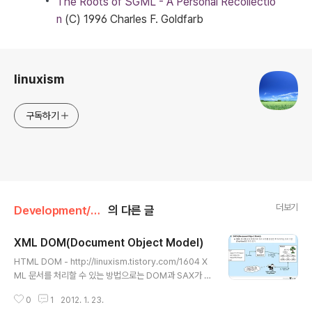
The Roots of SGML - A Personal Recollectio
n
(C) 1996 Charles F. Goldfarb
로그 정보
linuxism
구독하기
더보기
Development/XML
의 다른 글
XML DOM(Document Object Model)
글 내용
HTML DOM - http://linuxism.tistory.com/1604 X
ML 문서를 처리할 수 있는 방법으로는 DOM과 SAX가 있
다. ▣ DOM(Document Object Model) ◈W3C에서
0
1
2012. 1. 23.
제안된 마크업 언어를 위한 표준 API ◈트리 기반(Tree