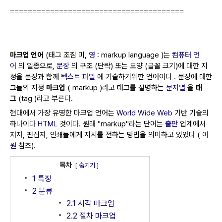
=======================================
마크업 언어
(태그 조짐 미,
영
:
markup language
)는
컴퓨터 언
어
의 일종으로,
문장
의 구조 (단락) 또는 모양 (글꼴 크기)에 대한 지
정을 문장과 함께
텍스트 파일
에 기술하기위한 언어이다 .
문장에 대한
그들의 지정
마크업
(
markup
)라고 태그를 설명하는
문자열
을
태
그
(
tag
)라고 부른다.
현대에서 가장 유명한 마크업 언어는
World Wide Web
기반 기술의
하나이다
HTML
것이다.
원래 "markup"라는 단어는
출판
업계에서
저자, 편집자, 인쇄들에게 지시를 전하는 방법을 의미하고 있었다 (
어
원
참조).
목차
[
숨기기
]
1
특징
2
분류
2.1
시각 마크업
2.2
절차 마크업