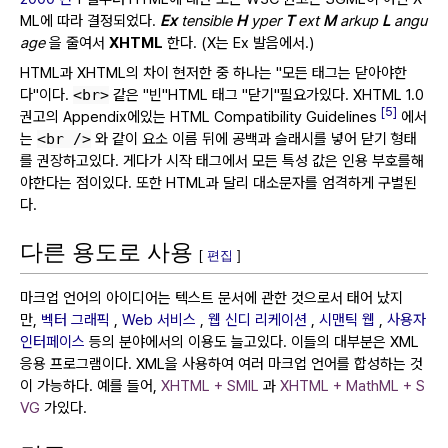
ML에 따라 결정되었다.
Ex
tensible
H
yper
T
ext
M
arkup
L
angu
age
을 줄여서
XHTML
한다.
(X는 Ex 발음에서.)
HTML과 XHTML의 차이 현저한 중 하나는 "모든 태그는 닫아야한
다"이다.
<br>
같은 "빈"HTML 태그 "닫기"필요가있다.
XHTML 1.0
[5]
권고의 Appendix에있는 HTML Compatibility Guidelines
에서
는
<br />
와 같이 요소 이름 뒤에 공백과 슬래시를 넣어 닫기 형태
를 권장하고있다.
게다가 시작 태그에서 모든 특성 값은 인용 부호를해
야한다는 점이있다.
또한 HTML과 달리 대소문자를 엄격하게 구별된
다.
다른 용도로 사용
[
편집
]
마크업 언어의 아이디어는 텍스트 문서에 관한 것으로서 태어 났지
만,
벡터 그래픽
,
Web 서비스
,
웹 신디 리케이션
,
시맨틱 웹
,
사용자
인터페이스
등의 분야에서의 이용도 늘고있다.
이들의 대부분은 XML
응용 프로그램이다.
XML을 사용하여 여러 마크업 언어를 합성하는 것
이 가능하다.
예를 들어,
XHTML + SMIL
과
XHTML + MathML + S
VG
가있다.