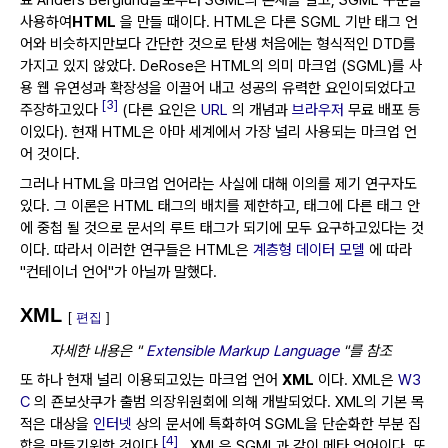
료 Anders Berglund들로부터 SGML의 존재를 알고, SGML 구문을
사용하여
HTML
을 만들 때이다.
HTML은 다른 SGML 기반 태그 언
어와 비슷하지만보다 간단한 것으로 탄생 처음에는 형식적인 DTD를
가지고 있지 않았다.
DeRose은 HTML의 의미 마크업 (SGML)를 사
용 웹 유연성과 확장성을 이끌어 내고 성공의 유력한 요인이되었다고
[3]
주장하고있다
(다른 요인은
URL
의 개념과
브라우저
무료 배포 등
이있다).
현재 HTML은 아마 세계에서 가장 널리 사용되는 마크업 언
어 것이다.
그러나 HTML을 마크업 언어라는 사실에 대해 이의를 제기 연구자도
있다.
그 이론은 HTML 태그의 배치를 제한하고, 태그에 다른 태그 안
에 중첩 될 것으로 문서의 루트 태그가 되기에 모두 요구하고있다는 것
이다.
따라서 이러한 연구들은 HTML은
계층형 데이터 모델
에 따라
"컨테이너 언어"가 아닐까 말했다.
XML
[
편집
]
자세한 내용은 "
Extensible Markup Language
"를 참조
또 하나 현재 널리 이용되고있는 마크업 언어
XML
이다.
XML은
W3
C
의 죤보삿쿠가 출범 의장위원회에 의해 개발되었다.
XML의 기본 목
적은 대상을
인터넷
상의 문서에 특화하여 SGML을 단순화한 부분 집
[4]
합을 만들기위한 것이다
.
XML은 SGML과 같이 메타 언어이다.
또