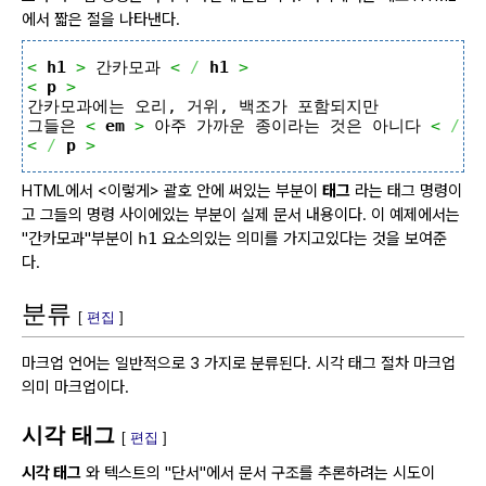
에서 짧은 절을 나타낸다.
< 
h1
 >
 간카모과 
< 
/ 
h1
 > 
< 
p
 >
 간카모과에는 오리, 거위, 백조가 포함되지만
 그들은 
< 
em
 >
 아주 가까운 종이라는 것은 아니다 
< 
/ 
e
< 
/ 
p
 >
HTML에서 <이렇게> 괄호 안에 써있는 부분이
태그
라는 태그 명령이
고 그들의 명령 사이에있는 부분이 실제 문서 내용이다.
이 예제에서는
"간카모과"부분이
h1
요소의있는 의미를 가지고있다는 것을 보여준
다.
분류
[
편집
]
마크업 언어는 일반적으로 3 가지로 분류된다.
시각 태그 절차 마크업
의미 마크업이다.
시각 태그
[
편집
]
시각 태그
와 텍스트의 "단서"에서 문서 구조를 추론하려는 시도이