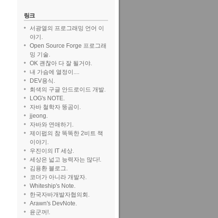
링크
서광열의 프로그래밍 언어 이
야기.
Open Source Forge 프로그래
밍 기술.
OK 괜찮아 다 잘 될거야.
내 가슴에 열정이....
DEV용식.
회색의 구글 안드로이드 개발.
LOG's NOTE.
자바 철학자 뚱곰이.
jjeong.
자바와 연애하기.
제이펍의 참 똑똑한 2비트 책
이야기.
우진이의 IT 세상.
세상은 넓고 능력자는 많다!.
김용환 블로그.
코더가 아니라 개발자.
Whiteship's Note.
한국자바개발자협의회.
Arawn's DevNote.
윤군꺼!.