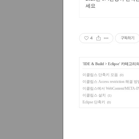
세요
4
구독하기
'
IDE & Build
>
Eclipse
' 카테고리의
이클립스 단축키 모음
(0)
이클립스 Access restriction 해결 
이클립스에서 WebContent/META-INF/
이클립스 설치
(1)
Eclipse 단축키
(0)