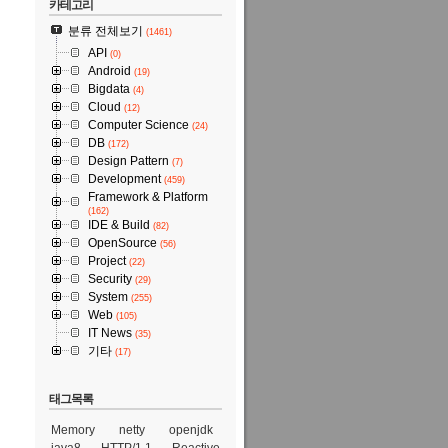
카테고리
분류 전체보기
(1461)
API
(0)
Android
(19)
Bigdata
(4)
Cloud
(12)
Computer Science
(24)
DB
(172)
Design Pattern
(7)
Development
(459)
Framework & Platform
(162)
IDE & Build
(82)
OpenSource
(56)
Project
(22)
Security
(29)
System
(255)
Web
(105)
IT News
(35)
기타
(17)
태그목록
Memory
netty
openjdk