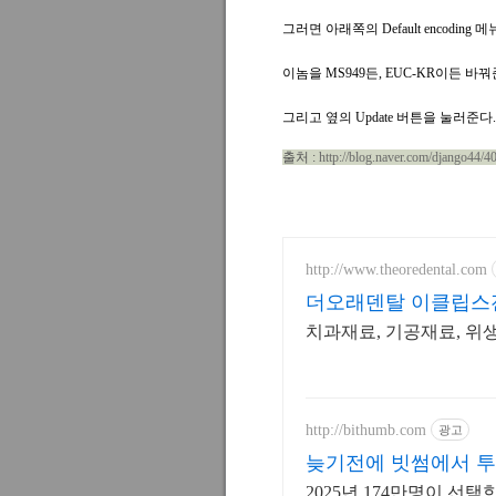
그러면 아래쪽의 Default encoding 메
이놈을 MS949든, EUC-KR이든 바꿔
그리고 옆의 Update 버튼을 눌러준다.
출처 :
http://blog.naver.com/django44/
[출처]
[출처
]
http://www.theoredental.com
더오래덴탈 이클립스
치과재료, 기공재료, 위
http://bithumb.com
광고
늦기전에 빗썸에서 투
2025년 174만명이 