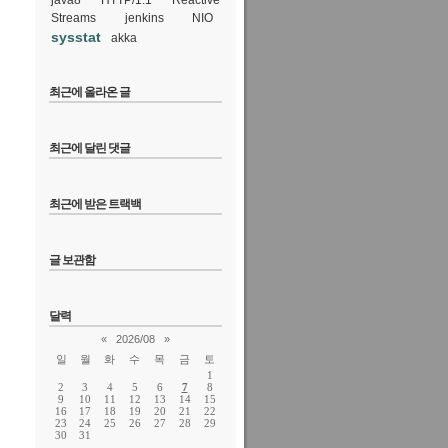
java8
HTTP/1.1
Reactive
Streams
jenkins
NIO
sysstat
akka
최근에 올라온 글
최근에 달린 댓글
최근에 받은 트랙백
글 보관함
달력
«
2026/08
»
일
월
화
수
목
금
토
1
2
3
4
5
6
7
8
9
10
11
12
13
14
15
16
17
18
19
20
21
22
23
24
25
26
27
28
29
30
31