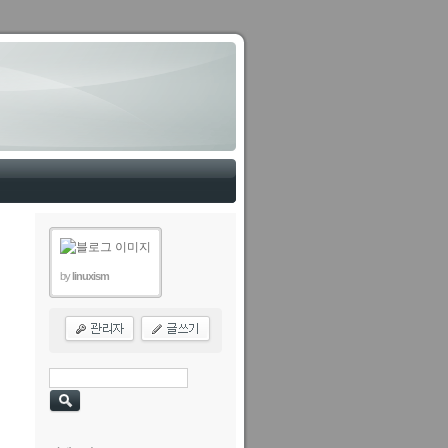
by
linuxism