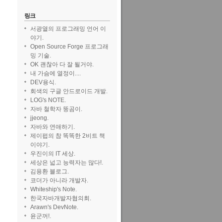
링크
서광열의 프로그래밍 언어 이
야기.
Open Source Forge 프로그래
밍 기술.
트와 64비트 두가지 중
OK 괜찮아 다 잘 될거야.
내 가슴에 열정이....
DEV용식.
회색의 구글 안드로이드 개발.
LOG's NOTE.
자바 철학자 뚱곰이.
jjeong.
자바와 연애하기.
제이펍의 참 똑똑한 2비트 책
이야기.
우진이의 IT 세상.
세상은 넓고 능력자는 많다!.
김용환 블로그.
코더가 아니라 개발자.
Whiteship's Note.
한국자바개발자협의회.
Arawn's DevNote.
윤군꺼!.
 없으니 자신이 가장