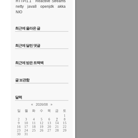
HTTP/1.1
Reactive Streams
netty
java8
openjdk
akka
NIO
최근에 올라온 글
 설치하고 셋팅해보도
최근에 달린 댓글
최근에 받은 트랙백
글 보관함
달력
«
2026/08
»
일
월
화
수
목
금
토
1
2
3
4
5
6
7
8
9
10
11
12
13
14
15
16
17
18
19
20
21
22
23
24
25
26
27
28
29
30
31