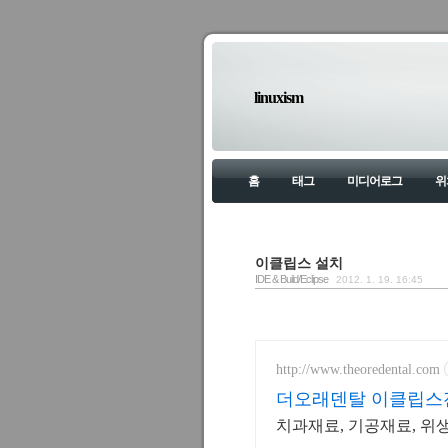
linuxism
홈
태그
미디어로그
위
이클립스 설치
IDE & Build/Eclipse
2012. 1. 19. 16:45
http://www.theoredental.com
더오래덴탈 이클립스
치과재료, 기공재료, 위