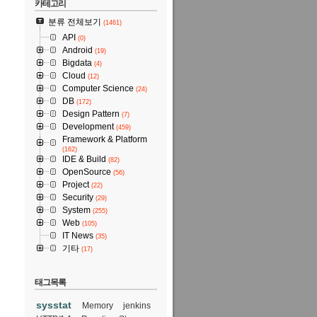
카테고리
분류 전체보기
(1461)
API
(0)
Android
(19)
Bigdata
(4)
Cloud
(12)
Computer Science
(24)
DB
(172)
Design Pattern
(7)
Development
(459)
Framework & Platform
(162)
IDE & Build
(82)
2011/10/04 16:43
OpenSource
(56)
id33/90124941203
Project
(22)
Security
(29)
System
(255)
Web
(105)
IT News
(35)
기타
(17)
태그목록
sysstat
Memory
jenkins