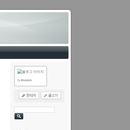
by
linuxism