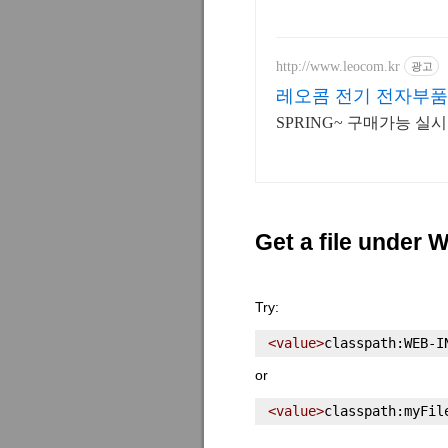
http://www.leocom.kr
광고
레오콤 전기 전자부품
SPRING~ 구매가능 
Get a file under 
Try:
<value>
classpath:WEB-I
or
<value>
classpath:myFil