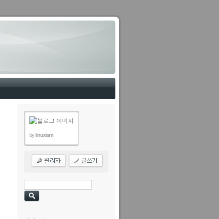
by
linuxism