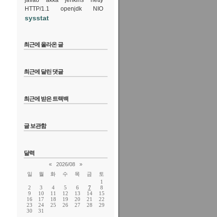
java8
akka
jenkins
netty
HTTP/1.1
openjdk
NIO
sysstat
최근에 올라온 글
최근에 달린 댓글
최근에 받은 트랙백
글 보관함
달력
«
2026/08
»
일
월
화
수
목
금
토
1
2
3
4
5
6
7
8
9
10
11
12
13
14
15
16
17
18
19
20
21
22
23
24
25
26
27
28
29
30
31