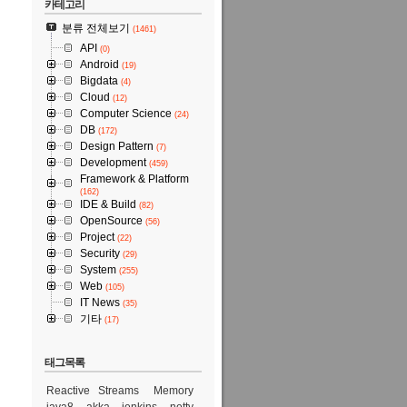
카테고리
분류 전체보기
(1461)
API
(0)
Android
(19)
Bigdata
(4)
Cloud
(12)
Computer Science
(24)
DB
(172)
Design Pattern
(7)
Development
(459)
Framework & Platform
(162)
IDE & Build
(82)
OpenSource
(56)
Project
(22)
Security
(29)
System
(255)
Web
(105)
IT News
(35)
기타
(17)
태그목록
Reactive Streams
Memory