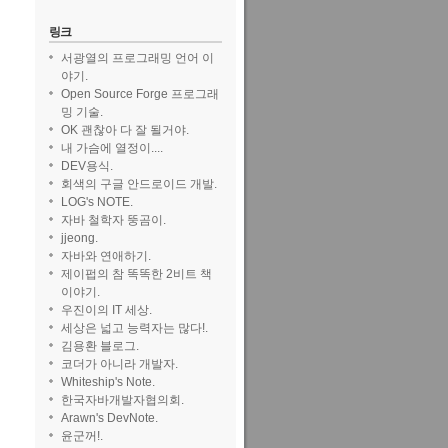
링크
서광열의 프로그래밍 언어 이
야기.
Open Source Forge 프로그래
밍 기술.
OK 괜찮아 다 잘 될거야.
내 가슴에 열정이....
DEV용식.
회색의 구글 안드로이드 개발.
LOG's NOTE.
자바 철학자 뚱곰이.
jjeong.
자바와 연애하기.
제이펍의 참 똑똑한 2비트 책
이야기.
우진이의 IT 세상.
세상은 넓고 능력자는 많다!.
김용환 블로그.
코더가 아니라 개발자.
Whiteship's Note.
한국자바개발자협의회.
Arawn's DevNote.
윤군꺼!.