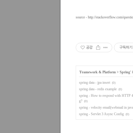
source - http://stackoverflow.com/quest
공감
구독하기
'
Framework & Platform
>
Spring
'
spring data - jpa insert
(0)
spring data - redis example
(0)
spring - How to respond with HTTP 
g?
(0)
spring - velocity email(webmail in jav
spring - Servlet 3 Async Config
(0)