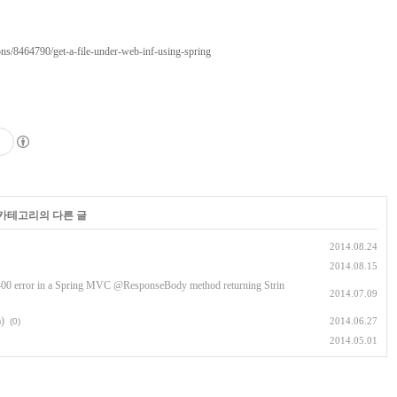
ions/8464790/get-a-file-under-web-inf-using-spring
 카테고리의 다른 글
2014.08.24
2014.08.15
400 error in a Spring MVC @ResponseBody method returning Strin
2014.07.09
a)
2014.06.27
(0)
2014.05.01