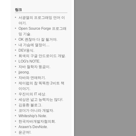
링크
서광열의 프로그래밍 언어 이
야기.
Open Source Forge 프로그래
밍 기술.
OK 괜찮아 다 잘 될거야.
내 가슴에 열정이....
DEV용식.
회색의 구글 안드로이드 개발.
LOG's NOTE.
자바 철학자 뚱곰이.
jjeong.
자바와 연애하기.
제이펍의 참 똑똑한 2비트 책
이야기.
?
우진이의 IT 세상.
세상은 넓고 능력자는 많다!.
김용환 블로그.
코더가 아니라 개발자.
Whiteship's Note.
한국자바개발자협의회.
Arawn's DevNote.
윤군꺼!.