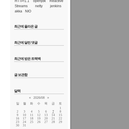
HTTP/1.1
openjdk
Reactive
Streams
netty
jenkins
akka
NIO
최근에 올라온 글
최근에 달린 댓글
최근에 받은 트랙백
글 보관함
?
달력
«
2026/08
»
일
월
화
수
목
금
토
1
2
3
4
5
6
7
8
9
10
11
12
13
14
15
16
17
18
19
20
21
22
23
24
25
26
27
28
29
30
31