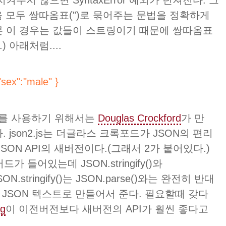
켜주지 않으면 SyntaxError 예외가 던져진다. 그
 모두 쌍따옴표(")로 묶어주는 문법을 정확하게
론 이 경우는 값들이 스트링이기 때문에 쌍따옴표
 아래처럼....
 "sex":"male" }
e()를 사용하기 위해서는
Douglas Crockford
가 만
 json2.js는 더글라스 크록포드가 JSON의 편리
SON API의 새버전이다.(그래서 2가 붙어있다.)
드가 들어있는데 JSON.stringify()와
SON.stringify()는 JSON.parse()와는 완전히 반대
면 JSON 텍스트로 만들어서 준다. 필요할때 갖다
ig
이 이전버전보다 새버전의 API가 훨씬 좋다고