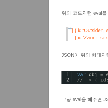
위의 코드처럼 eval을
[ { id:'Outsider', 
{ id:'Zziuni', sex
JSON이 위의 형태처
1
var
obj = 
2
// -> { id
그냥 eval을 해주면 