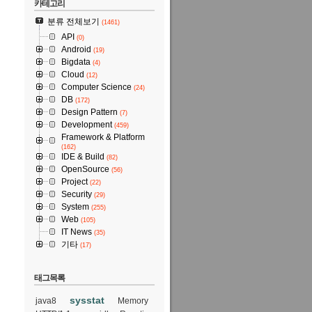
카테고리
분류 전체보기
(1461)
API
(0)
Android
(19)
Bigdata
(4)
Cloud
(12)
Computer Science
(24)
DB
(172)
Design Pattern
(7)
Development
(459)
Framework & Platform
(162)
IDE & Build
(82)
OpenSource
(56)
Project
(22)
Security
(29)
System
(255)
Web
(105)
IT News
(35)
기타
(17)
?
;
태그목록
sysstat
java8
Memory