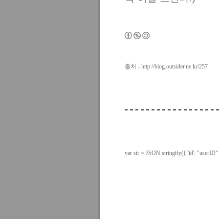
출처 - http://blog.outsider.ne.kr/257
var str = JSON.stringify({ 'id': "userID"