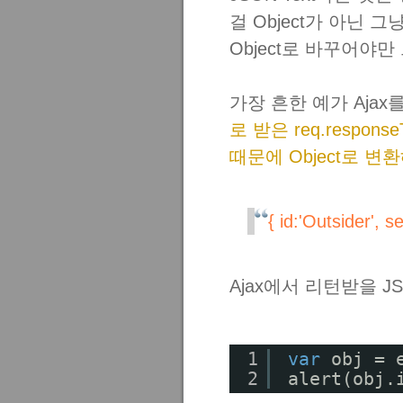
걸 Object가 아닌
Object로 바꾸어야
가장 흔한 예가 Aja
로 받은 req.respo
때문에 Object로 변
{ id:'Outsider', s
Ajax에서 리턴받을 
1
var
obj = 
2
alert(obj.