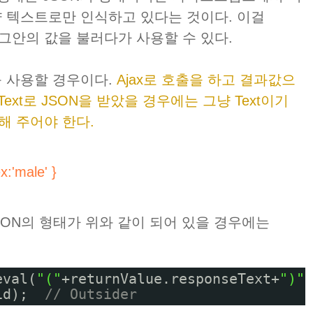
 그냥 텍스트로만 인식하고 있다는 것이다. 이걸
만 그안의 값을 불러다가 사용할 수 있다.
x를 사용할 경우이다.
Ajax로 호출을 하고 결과값으
nseText로 JSON을 받았을 경우에는 그냥 Text이기
환해 주어야 한다.
ex:'male' }
JSON의 형태가 위와 같이 되어 있을 경우에는
eval(
"("
+returnValue.responseText+
")"
)
id);  
// Outsider