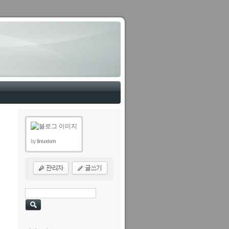
by
linuxism