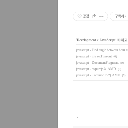
공감
구독하기
'
Development
>
JavaScript
' 카테
javascript - Find angle between hour 
javascript - iife setTimeout
(0)
javascript - DocumentFragment
(0)
javascript - requirejs와 AMD
(0)
javascript - CommonJS와 AMD
(0)
,