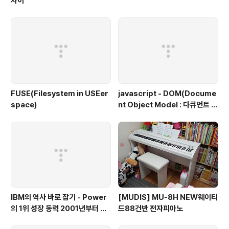
차이
FUSE(Filesystem in USEer
javascript - DOM(Docume
space)
nt Object Model : 다큐먼트 객
체 모델, 문서 객체 모델)
IBM의 역사 바로 잡기 - Power
[MUDIS] MU-8H NEW웨이티
의 1위 성장 동력 2001년부터 가
드88건반 전자피아노
동