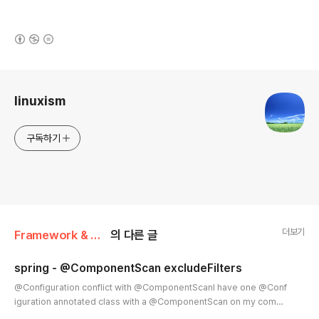
(새창열림)
로그 정보
linuxism
구독하기
더보기
Framework & Platform/Spring
의 다른 글
spring - @ComponentScan excludeFilters
글 내용
@Configuration conflict with @ComponentScanI have one @Conf
iguration annotated class with a @ComponentScan on my compl
ete project. When I register this class to the AnnotationConfigAp