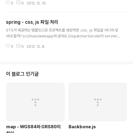
0
0
2012. 12. 10.
plicationContext, I get an error message: org.springframework.c
ontext.annotation.Conflicting BeanDefinitionException: Annotatio
n-specified bean name 'applicationConfig' for bean class [nl.proj
spring - css, js 파일 처리
ect.config.ApplicationC..
글 내용
STS가 제공하는 템플릿으로 프로젝트를 생성하면 .css, .js 파일을 어디에 넣
어야 할까? src/main/webapp에 넣어도 DispatcherServlet의 servlet-
mapping이 /로 설정되어 404가 발생한다. WEB-INF/spring/appServle
0
0
2012. 12. 8.
t/servet-context.xml 파일 내 다음 설정을 확인할 수 있다. 설정에서 보는
바와 같이 src/main/webapp/resources에 넣어주면 되겠다. Referenc
e: http://stackoverflow.com/questions/1234298/can-springmvc-
be-configured-to-process-all-requests-but-exclude-static-co
ntent 출처 - http://devday..
이 블로그 인기글
map - WGS84와 GRS80의
Backbone.js