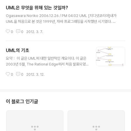
하는 것으로, 소프트웨어 개발 시 산출물들을 비주얼하게 제공함으로써 개발자
UML은 무엇을 위해 있는 것일까?
와 고객 또는 개발자 상호 간의 의사 소통을 원활하게 할 수 있으며, 산업계 표준
글 내용
으로 채택되었기 때문에 UML을 적용한 시스템은 신뢰성이 있다 UML (Unifie
Ogasawara Noriko 2006.12.26 / PM 04:02 UML [지디넷코리아]내가
d Modeling Language, 통합 모델링 언어) 는 시스템을 시각화..
UML을 처음으로 본 것은 1999년, 자바 프로그래밍을 시작했던 시기였다. 당
시는 아직 별로 보급돼 있지 않았고,「UML이란 무엇인가」「무엇을 위해서 사용
0
0
2012. 3. 7.
하는가」「방법을 잘 모르는 채 우선 사용하는 것은 아닌가」라는 의문이 있는 정도
에 지나지 않았다. OMG(Object Management Group: 객체 지향 기술의
표준화를 행하는 단체)가 정식으로 UML을 인정하고 나서 약 10년이 된 최근에
UML의 기초
는 시스템 개발에 종사하는 사람 중에서 ML이라는 말을 들은 적이 없다는 사람
글 내용
은 거의 없는 게 아닐까. 실제로 개발 현장에서 UML 자체를 설명해야 하는 경
요약： 이 글은 UML에 대한 일반적인 개요이다. 이 글은
우는 거의 사라졌고, 사용할 수 없어도 읽을 수 있다는 사..
2003년 5월, The Rational Edge에서 처음 발표되었
다. 20세기 말을 되돌아보며 -- 정확히 1997년 Object
0
0
2012. 3. 12.
Management Group (OMG)이 Unified Modeling
Language (UML)을 발표했다. UML의 목표 중 하나는
개발 커뮤니티에 안정적이고, 일반적인 디자인 언어를 제
공하는 것이었다. UML은 IT 전문가들이 수년 동안 바라던
통합된 표준 모델링 표기법을 탄생시켰다. UML을 사용하
이 블로그 인기글
여 IT 전문가들은 시스템 구조와 디자인 계획을 읽고 분산
시킬 수 있다. 건축가들이 빌딩의 청사진을 사용하는 것처
럼 말이다. 이제 21세기가 되었고 UML은 전문성을 확립
하게 되었다. 내가 보고 있는 이력서의 75..