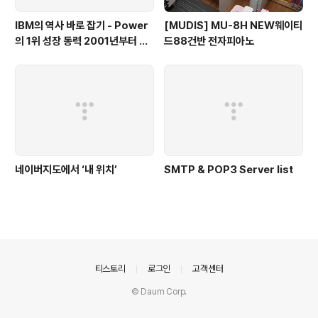
IBM의 역사 바로 잡기 - Power
[MUDIS] MU-8H NEW웨이티
의 1위 성장 동력 2001년부터 가
드88건반 전자피아노
동
네이버지도에서 ‘내 위치’
SMTP & POP3 Server list
의안내
티스토리
로그인
고객센터
© Daum Corp.