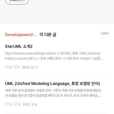
구독하기
더보기
Development/UML
의 다른 글
StarUML 소개2
글 내용
http://staruml.sourceforge.net/ko/ ⊙ 라이센스 종류 : GNU General
Public License (GPL) ⊙ 프로그래밍 언어 : ⊙ 지원 언어 : Delphi 7 (난감
한..할줄아는사람 많이있나...) ⊙ 제작자 : unknown ...... 2005년에 GoodS
0
1
2010. 12. 7.
oftware인증 그리고 오픈소스로 풀림 ⊙ 현재 버전 정보 : 5.0 ⊙ 지원 OS : W
indows, 델파이로 컴파일 가능한 OS ⊙ 용도 : UML(Unified Model Lang
uage)제작 A급 오픈소스 소프트웨어 한국에서 만들어진 프로그램이 오픈소스
UML (Unified Modeling Language, 통합 모델링 언어)
로 공개됐다는 것도 놀랍고.. 이정도 레벨의 프로그램이 이렇게 공개 돼 있다는
글 내용
것도 놀랍다. 보면 깜짝 놀래는 StarUML을 사용한 비교적 큰 규모의..
객체 지향 분석/설계용의 모델링 언어. 기존의 객체 지향 방법론과 함께 제안되
어 모델링 언어 표기법의 표준화를 목적으로 한 것이다. 주로 미국의 래셔널 소
프트웨어(Rational Software)사에서 방법론의 통일과 표준화 작업에 전념한
0
0
2012. 3. 6.
결과 1997년 11월에 UML 1.1이 객체 관리 그룹(OMG)에 의해 표준으로 채택
되었다. UML은 방법론이 아닌 소프트웨어 개발에 사용되는 다이어그램을 정의