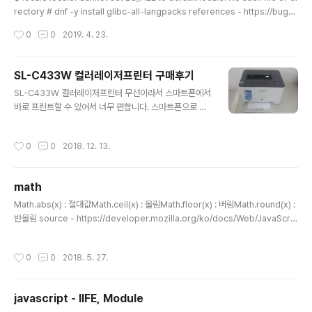
rectory # dnf -y install glibc-all-langpacks references - https://bugzil
la.redhat.com/show_bug.cgi?id=1565718
작성시간
0
0
2019. 4. 23.
SL-C433W 컬러레이저프린터 구매후기
글 내용
SL-C433W 컬러레이저프린터 무선이라서 스마트폰에서
바로 프린트할 수 있어서 너무 편합니다. 스마트폰으로 인
터넷에서 아이들이 좋아하는 캐릭터를 컬러로 바로 출력할
수 있어서 너무 좋아요. 구매 사이트http://www.11st.co.
작성시간
0
0
2018. 12. 13.
kr/product/SellerProductDetail.tmall?method=g
etSellerProductDetail&prdNo=1336949164&xfr
om=&xzone=
math
글 내용
Math.abs(x) : 절대값Math.ceil(x) : 올림Math.floor(x) : 버림Math.round(x) :
반올림 source - https://developer.mozilla.org/ko/docs/Web/JavaScrip
t/Reference/Global_Objects/Math
작성시간
0
0
2018. 5. 27.
javascript - IIFE, Module
글 내용