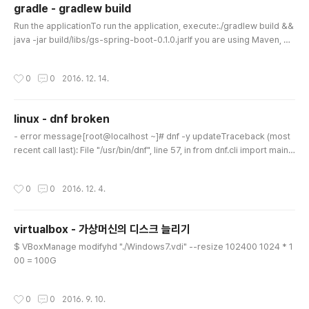
gradle - gradlew build
글 내용
Run the applicationTo run the application, execute:./gradlew build &&
java -jar build/libs/gs-spring-boot-0.1.0.jarIf you are using Maven, ex
ecute:mvn package && java -jar target/gs-spring-boot-0.1.0.jar sour
ce - https://spring.io/guides/gs/spring-boot/
작성시간
0
0
2016. 12. 14.
linux - dnf broken
글 내용
- error message[root@localhost ~]# dnf -y updateTraceback (most
recent call last): File "/usr/bin/dnf", line 57, in from dnf.cli import main F
ile "/usr/lib/python3.5/site-packages/dnf/__init__.py", line 31, in impor
t dnf.base File "/usr/lib/python3.5/site-packages/dnf/base.py", line 2
작성시간
0
0
2016. 12. 4.
6, in from dnf.comps import CompsQuery File "/usr/lib/python3.5/site
-packages/dnf/comps.py", line 29, in import d..
virtualbox - 가상머신의 디스크 늘리기
글 내용
$ VBoxManage modifyhd "./Windows7.vdi" --resize 102400 1024 * 1
00 = 100G
작성시간
0
0
2016. 9. 10.