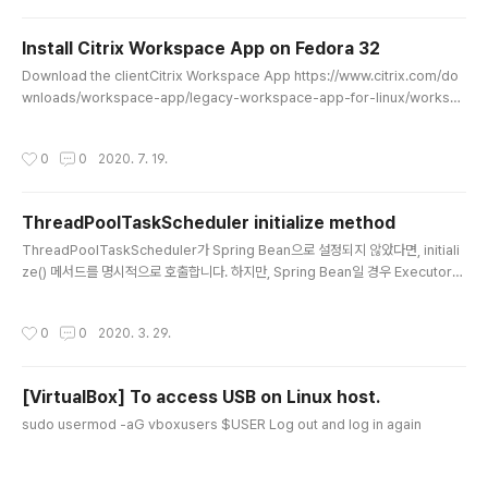
ch is “an M:N userspace threading subsystem backed by Google-pri
vate SwitchTo Linux Kernel API. This subsystem provides latenc..
Install Citrix Workspace App on Fedora 32
글 내용
Download the clientCitrix Workspace App https://www.citrix.com/do
wnloads/workspace-app/legacy-workspace-app-for-linux/workspa
ce-app-for-linux-1912.html # dnf install ./ICAClient-rhel-19.12.0.19-0.
x86_64.rpm # dnf install motif motif.i686 libXaw libXaw.i686 libidn1.34
작성시간
0
0
2020. 7. 19.
# /opt/Citrix/ICAClient/util/ctx_rehash # ALL_CERTS='/etc/pki/ca-trus
t/extracted/pem/*.pem /etc/pki/tls/*.pem /usr/share/pki/ca-tr..
ThreadPoolTaskScheduler initialize method
글 내용
ThreadPoolTaskScheduler가 Spring Bean으로 설정되지 않았다면, initiali
ze() 메서드를 명시적으로 호출합니다. 하지만, Spring Bean일 경우 ExecutorC
onfigurationSupport.afterafterPropertiesSet() 메서드에서 자동으로 initial
ize() 메서드가 호출됩니다.
작성시간
0
0
2020. 3. 29.
[VirtualBox] To access USB on Linux host.
글 내용
sudo usermod -aG vboxusers $USER Log out and log in again