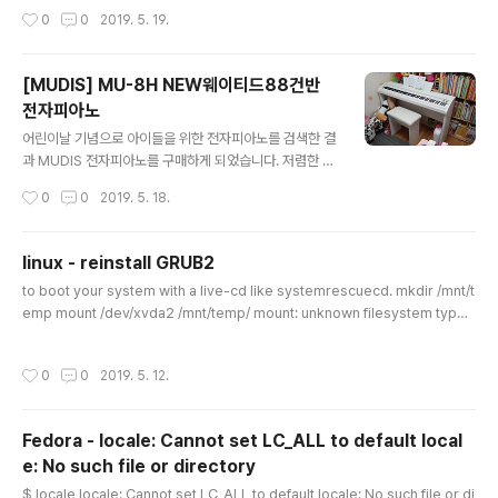
작성시간
0
0
2019. 5. 19.
[MUDIS] MU-8H NEW웨이티드88건반
전자피아노
글 내용
어린이날 기념으로 아이들을 위한 전자피아노를 검색한 결
과 MUDIS 전자피아노를 구매하게 되었습니다. 저렴한 가
격이지만 여러면에서 좋은 것 같습니다. 아이들도 저도 만
작성시간
0
0
2019. 5. 18.
족하고 있습니다. 88건반이라서 아이 둘이 같이 앉아서 연
주할 수 있어서 좋은 것 같습니다.어린이날 기념으로 아이
들을 위한 전자피아노를 검색한 결과 MUDIS 전자피아노
linux - reinstall GRUB2
를 구매하게 되었습니다. 저렴한 가격이지만 여러면에서
글 내용
to boot your system with a live-cd like systemrescuecd. mkdir /mnt/t
좋은 것 같습니다. 아이들도 저도 만족하고 있습니다. 88
emp mount /dev/xvda2 /mnt/temp/ mount: unknown filesystem type
건반이라서 아이 둘이 같이 앉아서 연주할 수 있어서 좋은
'LVM2_member' yum install lvm2 modprobe dm-mod vgscan vgchan
것 같습니다. 음색을 11가지로 선택할 수 있고, 특히 시범연
ge -ay VolGroup00 fdisk -l mount /dev/VolGroup00/LogVol00 /mnt/t
주곡이 10곡이 있어서 아이들이 좋아하더라구요. 전자피
작성시간
0
0
2019. 5. 12.
emp/ mount /dev/xvda1 /mnt/temp/boot mount --bind /proc /mnt/tem
아노라 보니 음량조정, 건반터치, 녹음/재생기능 등이 가능
p/proc mount --bind /sys /mnt/temp/sys mount --bind /dev /mnt/tem
해서 더 좋은 것 같습니다.
p/dev chroot /..
Fedora - locale: Cannot set LC_ALL to default local
e: No such file or directory
글 내용
$ locale locale: Cannot set LC_ALL to default locale: No such file or di