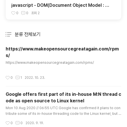
javascript - DOM(Document Object Model : 다
큐먼트 객체 모델, 문서 객체 모델)
0
0
조회
2
분류 전체보기
주요 글 목록
https://www.makeopensourcegreatagain.com/rpm
s/
글 내용
https://www.makeopensourcegreatagain.com/rpms/
작성시간
0
1
2022. 10. 23.
Google offers first part of its in-house M:N thread c
ode as open source to Linux kernel
글 내용
Mon 10 Aug 2020 // 06:55 UTC Google has confirmed it plans to con
tribute some of its in-house threading code to the Linux kernel, but h
asn’t disclosed its motivations beyond a desire to share. As describ
작성시간
0
0
2020. 9. 19.
ed by Googler Peter Oskolkov on the Linux kernel mailing list, the te