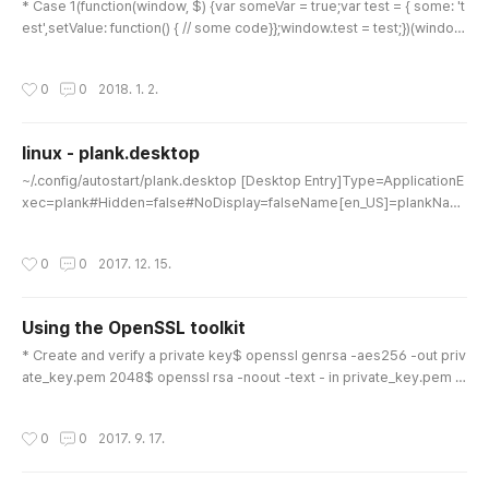
* Case 1(function(window, $) {var someVar = true;var test = { some: 't
est',setValue: function() { // some code}};window.test = test;})(window,
jQuery); * Case 2var test = (function(test, $, undefined) { var someVa
r = true; test.some = 'test'; test.setValue = function() { // some code }
작성시간
0
0
2018. 1. 2.
return test;}(window.test || {}, jQuery));
linux - plank.desktop
글 내용
~/.config/autostart/plank.desktop [Desktop Entry]Type=ApplicationE
xec=plank#Hidden=false#NoDisplay=falseName[en_US]=plankNam
e=plankComment[en_US]=plankComment=plankX-GNOME-Autostar
t-Delay=2X-GNOME-Autostart-enabled=true
작성시간
0
0
2017. 12. 15.
Using the OpenSSL toolkit
글 내용
* Create and verify a private key$ openssl genrsa -aes256 -out priv
ate_key.pem 2048$ openssl rsa -noout -text - in private_key.pem *
Create a CSR$ openssl req -new -key private_key.pem -out test.csr
* Create and verify a self-signed certificate$ openssl x509 -in test.c
작성시간
0
0
2017. 9. 17.
sr -out test.crt -req -signkey private_key.pem -days 3560$ openssl
x509 -noout -text -in test.crt