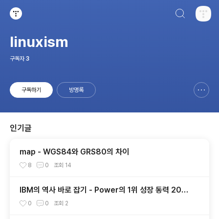
검색하기
티스토리
linuxism
구독자
3
구독하기
방명록
신고하기 레이어
열기
인기글
map - WGS84와 GRS80의 차이
8
0
조회
14
IBM의 역사 바로 잡기 - Power의 1위 성장 동력 2001
년부터 가동
0
0
조회
2