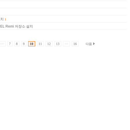
 설치
1
 EPEL Remi 저장소 설치
···
7
8
9
10
11
12
13
···
16
다음