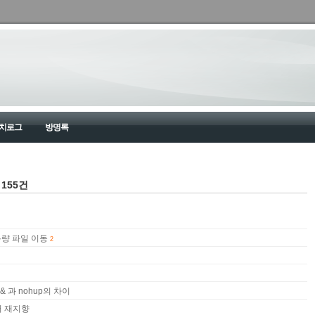
치로그
방명록
 155건
 대용량 파일 이동
2
 & 과 nohup의 차이
에러 재지향