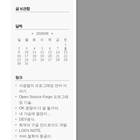
글 보관함
달력
«
2026/08
»
일
월
화
수
목
금
토
1
2
3
4
5
6
7
8
9
10
11
12
13
14
15
16
17
18
19
20
21
22
23
24
25
26
27
28
29
30
31
링크
서광열의 프로그래밍 언어 이
야기.
Open Source Forge 프로그래
밍 기술.
OK 괜찮아 다 잘 될거야.
내 가슴에 열정이....
DEV용식.
회색의 구글 안드로이드 개발.
LOG's NOTE.
자바 철학자 뚱곰이.