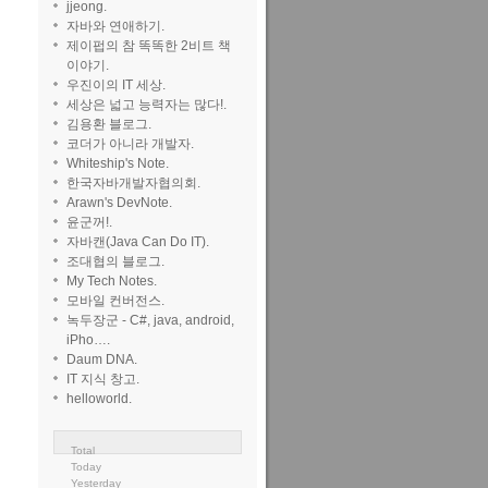
jjeong.
자바와 연애하기.
제이펍의 참 똑똑한 2비트 책
이야기.
우진이의 IT 세상.
세상은 넓고 능력자는 많다!.
김용환 블로그.
코더가 아니라 개발자.
Whiteship's Note.
한국자바개발자협의회.
Arawn's DevNote.
윤군꺼!.
자바캔(Java Can Do IT).
조대협의 블로그.
My Tech Notes.
모바일 컨버전스.
녹두장군 - C#, java, android,
iPho….
Daum DNA.
IT 지식 창고.
helloworld.
Total
Today
Yesterday