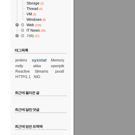
Storage
(3)
Thread
(0)
VM
(3)
Windows
(6)
Web
(105)
IT News
(35)
기타
(17)
태그목록
sysstat
jenkins
Memory
netty
akka
openjdk
Reactive Streams
java8
HTTP/1.1
NIO
최근에 올라온 글
최근에 달린 댓글
최근에 받은 트랙백