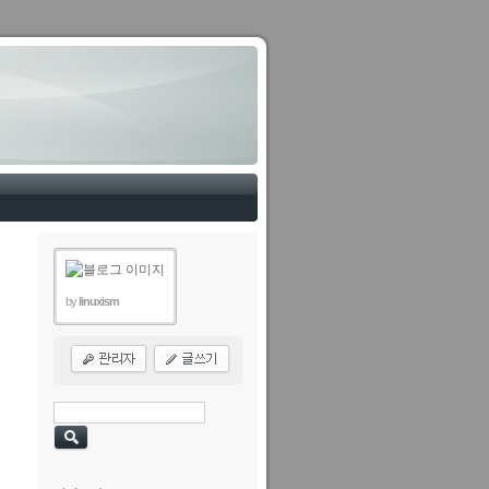
by
linuxism