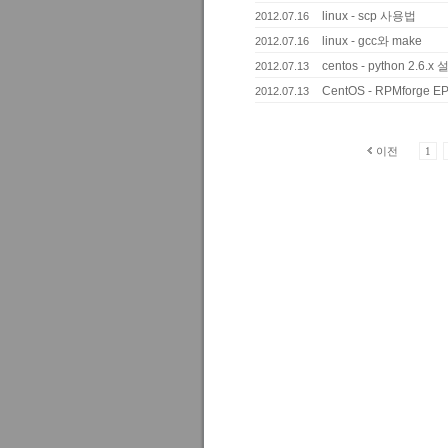
linux - scp 사용법
2012.07.16
linux - gcc와 make
2012.07.16
centos - python 2.6.x
2012.07.13
CentOS - RPMforge
2012.07.13
이전
1