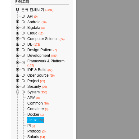
카테고리
분류 전체보기
(1461)
API
(0)
Android
(19)
Bigdata
(4)
Cloud
(12)
Computer Science
(24)
DB
(172)
Design Pattern
(7)
Development
(459)
Framework & Platform
(162)
IDE & Build
(82)
OpenSource
(56)
Project
(22)
Security
(29)
System
(255)
APM
(0)
Common
(70)
Container
(0)
Docker
(1)
Linux
(155)
PI
(0)
Protocol
(3)
Solaris
(14)