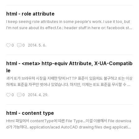
html - role attribute
글 내용
I keep seeing role attributes in some people's work. I use it too, but
I'm not sure about its effect.f.e.: header stuff in here or: facebook stuf
f in here or: main content stuff in here Is this role attribute necessary?
Is this attribute better for semantics?Does it improve SEO?A list of ro
작성시간
0
0
2014. 5. 6.
les can be found here, but I see some people make up their own. Is t
hat allowed or a correct use of the role..
html - <meta> http-equiv Attribute, X-UA-Compatib
le
글 내용
과거 IE가 브라우저 시장을 지배한 탓에 HTTP 표준이 있음에도 불구하고 IE는 이상
하게도 표준을 자꾸만 벗어나 있었습니다. 하지만, 이제는 IE도 표준을 무시할 수 없
는 탓에 IE도 정신을 차리고 표준을 준수하려고 많이 노력하는 것이 보입니다.이런
작성시간
0
0
2014. 4. 29.
과정에서 발생하는 찌끄레기 중 개발자를 귀찮게 하는 것이 있으니 IE8 부터 등장하
는 호환성 모드입니다. IE8 부터 표준에 대한 지원을 강화함에 따라 이전 전용 코드
들에 대해서 문제가 발생하는데 이를 해결하기 위한 일종의 땜빵(?)이 호환성 모드입
html - content type
니다. 개발자를 귀찮게 하는 호환성 모드에 대해서 살펴보고자 합니다.IE8 이후의 버
글 내용
Html 파일에서 contentType에 따른 File Type...이걸 이용해서 File downloa
전에서는 F12로 개발자 모드 창을 띄울 수 있습니다. 개발자 모드 창에서 보면 “브라
d가 가능하다.. application/acad AutoCAD drawing files dwg applicatio
우저 모드”와 “문서 모드” 2가지가 있는..
n/clariscad ClarisCAD files ccad application/dxf DXF (AutoCAD) dxf a