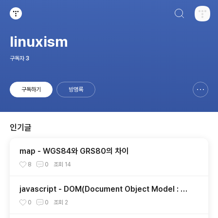
검색하기
티스토리
linuxism
구독자
3
구독하기
방명록
신고하기 레이어
열기
인기글
map - WGS84와 GRS80의 차이
8
0
조회
14
javascript - DOM(Document Object Model : 다
큐먼트 객체 모델, 문서 객체 모델)
0
0
조회
2