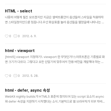
127993첨부파일 (1)개인적으로 셀렉트박스나 체크박스, 라디오 버튼 등 폼관련 엘
리먼트들은 기본을 유지하는게 좋다고 생각합니다만,때때로 클라이언트나 디자이너
HTML - select
의 강압에 못이겨 어쩔 수 ..
글 내용
나중에 어떻게 될진 모르겠지만 지금은 셀렉트폼안의 옵션들에 스타일을 적용하자
면 스타일정의만으론 힘듭니다.우선 화살표를 눌러 옵션들을 펼쳤을때 나타나는 옵
션들의 스타일은 각각의 option에 스타일을 주면 됩니다.다음으로 옵션을 선택했을
때의 스타일은 select에 스타일을 주면 됩니다. 그런데 이렇게 하는것만으로는 각각
작성시간
0
0
2012. 6. 9.
의 스타일이 다른 option을 선택하여도, 선택한 후에는 select의 스타일을 따라가
게 됩니다.따라서 js의 onChange 이벤트를 이용해 선택된 옵션에 따라 select의
스타일을 바꿔줘야합니다. 이게 무슨짓이람.. 첨부된 php파일은 예제입니다 (html
html - viewport
로 해야하는데 실수...) Option1 Option2 Option3 Option4 Option5 Option
글 내용
6 Option7 출처..
[html5] viewport 지정하기1. viewport 란 무엇인가?스마프트폰은 기종별로 화
면 크기가 다르다. 그렇다고 모든 단말기에 맞추어서 전용 버전을 개발해야 하는 것
은 아니다. 화면 사이즈에 맞추어서 표시해주는 'ViewPort' 라는 기능을 이용하면
된다. 태그로 ViewPort를 지정하면 자동으로 크기가 조절되는 기능이다. - Descr
작성시간
0
0
2012. 5. 28.
iption : ViewPort 지정하기 --%> 오늘은 맑음 오늘은 참 즐거운 날이었다.2. vi
ewport 사용법표시 화면의 크기, 확대/축소 허용, 초기 표시 배율을 태그에서 지정
할 수 있다.VIewPort 속성 속성기능 width 너비(픽셀) height 높이(픽셀) initial
html - defer, async 속성
-scale 초기 배율(기본 꽉 찬 화면) minimum-s..
글 내용
WebKit nightly builds가 HTML5 표준에 정의되어 있는 script 요소의 async
와 defer 속성을 지원하기 시작했다는 소식.기본적으로 웹 브라우저가 외부 자바스
크립트를 불러오는 일반 script 태그를 만나게 되면, 우선 해당 스크립트를 내려받아