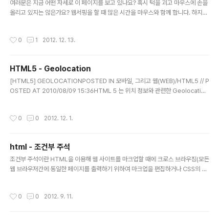
여러분은 지금 어떤 자세로 이 페이지를 보고 있나요? 혹시 턱을 괴고 마우스에 손을
올리고 있지는 않은가요? 웹서핑을 할 때 많은 시간을 마우스와 함께 합니다. 하지만
가끔 양 손 모두가 키보드 위에 올라오는 때가 있죠. 바로 양식(Form)을 입력할 때
입니다. 양식을 채워서 로그인을 합니다. 메일을 쓰는 것도 양식을 채우는 일 입니다.
작성시간
0
1
2012. 12. 13.
글을 보고 코멘트를 달아주는 것도 양식을 채움으로써 가능합니다. 즉 양식은 웹을
보는데서 그치는 것이 아니라 더 적극적인 소통을 가능하게 하는 매우 중요한 도구
입니다. Hours 인터랙션 시리즈의 첫 꼭지는 바로 이 양식에 대한 것입니다. 좋은 인
HTML5 - Geolocation
터랙션을 가진 양식 = 적절한 힌트를 주는 양식웹페이지에 위 그림처럼 입력창(Inpu
글 내용
t Element) 만 놓여있다면 무슨..
[HTML5] GEOLOCATIONPOSTED IN 모바일, 그리고 웹(WEB)/HTML5 // P
OSTED AT 2010/08/09 15:36HTML 5 는 위치 정보와 관련한 Geolocation
스펙을 포함하고 있다(엄밀히 말하자면 이 스펙은 HTML Working Group 과 분
리되어 있는 Geolocation Working Group에 의해 표준화가 진행되고 있다고
작성시간
0
0
2012. 12. 1.
한다)Geolocatoin API를 이용하면 현재 웹 페이지가 실행되는 단말의 위도, 경도
와 같은 위치 정보를 얻어 올 수 있다Geolocation 지원 브라우저 현황현재 IE를 제
외한 대부분의 최신 웹브라우저에서 Geolocation을 지원하고 있다아래 표는 htt
html - 조건부 주석
p://caniuse.com/ 에서 제공하는 브라우저(버전)별 G..
글 내용
조건부 주석이란 HTML을 이용해 웹 사이트를 마크업할 때에 크로스 브라우징(모든
웹 브라우저간에 동일한 페이지를 출력하기 위하여 마크업을 편집하거나 CSS의 핵
을 이용하는 방법 등을 말한다.)을 할 경우에 HTML의 주석 태그를 이용하여서 인터
넷 익스플로러에 대해 적용하기 위한 특수한 형식의 주석이다.목차 [숨기기] 1 조건
작성시간
0
0
2012. 9. 11.
부 주석 사용 예제2 조건부 주석 사용을 위한 문법3 자바스크립트를 이용한 조건부
주석4 함께 보기[편집]조건부 주석 사용 예제다음은 조건부 주석을 사용하여 마크업
한 예제이다. [편집]조건부 주석 사용을 위한 문법주석의 형식문법에 맞게 마크업한