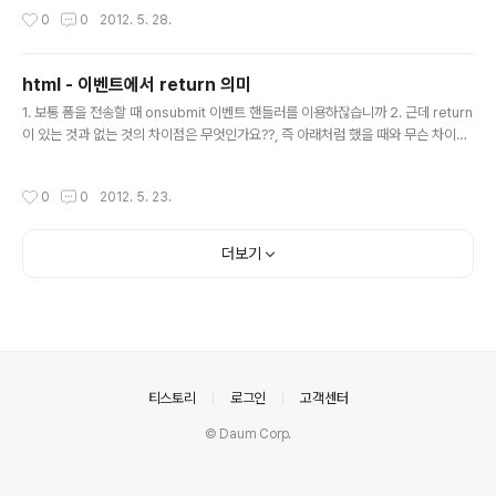
해석하고 실행(execute)할 때까지 웹 문서의 HTML 코드 parsing 작업을 잠시
작성시간
0
0
2012. 5. 28.
뒤로 미룬다. 그래서 용량이 큰 스크립트를 문서 해석 초기에 만나게 되면 해당 페이
지를 불러오는 속도마저 지체되는 현상을 일으키게 되어 결국 전체적 성능을 떨어뜨
리는 결과를 가져오는데, 이런 성능의 병목 현상을 막기 위해 여러 다양한 꼼수들이
html - 이벤트에서 return 의미
쓰여왔다. 이런 부작용을 근본적으로 막기 위해 소개된 것이 script 태그의 async
글 내용
와 defer 속성..
1. 보통 폼을 전송할 때 onsubmit 이벤트 핸들러를 이용하잖습니까 2. 근데 return
이 있는 것과 없는 것의 차이점은 무엇인가요??, 즉 아래처럼 했을 때와 무슨 차이가
있죠?? 3. checksaveform함수는 다음과 같습니다.------------------------
--------------------------------------------function checksaveform
작성시간
0
0
2012. 5. 23.
() { if (document.saveform.fName.value.length < 1) { alert("이름이 입력
되지 않았습니다."); document.saveform.fName.focus(); return false; } do
cument.saveform.submit(); } 안녕하세요... HTML 태..
더보기
의안내
티스토리
로그인
고객센터
© Daum Corp.