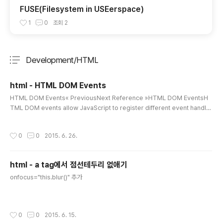
FUSE(Filesystem in USEerspace)
1
0
조회
2
Development/HTML
분류 전체보기
주요 글 목록
html - HTML DOM Events
글 내용
HTML DOM Events« PreviousNext Reference »HTML DOM EventsH
TML DOM events allow JavaScript to register different event handle
rs on elements in an HTML document.Events are normally used in co
mbination with functions, and the function will not be executed befor
작성시간
0
0
2015. 6. 26.
e the event occurs (such as when a user clicks a button).Tip: The ev
ent model was standardized by the W3C in DOM Level 2.HTML DOM
EventsDOM: ..
html - a tag에서 점선테두리 없애기
글 내용
onfocus="this.blur()" 추가
작성시간
0
0
2015. 6. 15.