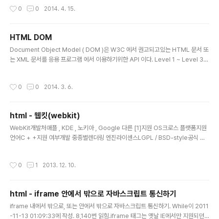
pplication/msaccess Microsoft Access file mdb application/msword
작성시간
0
0
2014. 4. 15.
Microsoft Word file doc application/octet-stream Uninterpreted bina
ry bin application/pdf PDF (Adobe Acrobat) pdf application/postscrip
t PostScr..
HTML DOM
글 내용
Document Object Model ( DOM )은 W3C 에서 권고되고있는 HTML 문서 또
는 XML 문서를 응용 프로그램 에서 이용하기위한 API 이다. Level 1 ~ Level 3까
지 권고되고있다.XML을 로드할 다른 API 인 SAX 와 달리 XML 데이터를 트리 구
조 로 취급할 수있다. 그러나 보통의 경우 대상의 XML 문서를 모두 로드한 후 처리
작성시간
0
0
2014. 3. 6.
를 전제로하는 속도가 느리거나 메모리 사용량이 커지는 단점이있다.W3C에서는 A
PI의 사양을 정의하고있을뿐, 특정 프로그램 언어 를 대상으로 한 것은 아니다. DO
M 구현은 각 메이커에 맡길 수있어 DOM을 구현하는 XML 파서 가 각 제조사에서
html - 웹킷(webkit)
제공되고있다.목차 [ 숨기기 ] 1 추천1.1 Level 11.2 Level 21.3 Level 32..
글 내용
WebKit개발처애플 , KDE , 노키아 , Google 다른 [1]지원 OS크로스 플랫폼지원
언어C + +지원 여부개발 중종별렌더링 엔진라이센스LGPL / BSD-style공식 사
이트webkit.org WebKit (웹킷)는 애플 [ 인용이 필요 ] 가 중심이되어 개발 된 오
픈 소스 의 HTML 렌더링 엔진 군의 총칭이다. HTML , CSS , JavaScript , SVG
작성시간
0
1
2013. 12. 10.
,MathML 등을 해석한다.WebKit은 원래 애플의 Mac OS X 에 탑재되는 Safari
의 렌더링 엔진 으로 Linux 나 BSD 같은, Unix 계열 의 렌더링 엔진 인 KHTML 을
포크 하여 개발되었다. 현재는 다른 많은 플랫폼에 이식되고있다.목차 [ 숨기기 ] 1
html - iframe 안에서 밖으로 자바스크립트 통신하기
라이센스2 역사2.1 기원2.2 개발 오픈 소스 ..
글 내용
iframe 내에서 밖으로, 또는 안에서 밖으로 자바스크립트 통신하기. While이 2011
-11-13 01:09:33에 작성. 8,140번 읽힘.iframe 태그는 옛날 IE에서만 지원되던