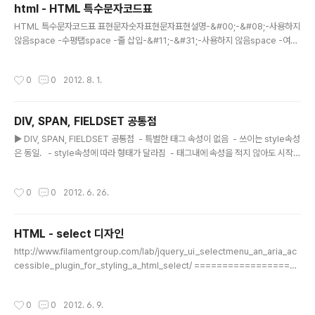
html - HTML 특수문자코드표
예제표준적인 주석의 형식조건부 주석 미지원 브라우저에 대해서 조건부 주석을 표
글 내용
시하지 않는 형태조건부 주석 미지원 브라우저에 대해서 조건부 주..
HTML 특수문자코드표 표현문자숫자표현문자표현설명-&#00;-&#08;-사용하지
않음space -수평탭space -줄 삽입-&#11;-&#31;-사용하지 않음space -여
백!!-느낌표"""따옴표##-숫자기호$$-달러%%-백분율 기호&&&Ampersan
d'&#39;-작은 따옴표((-왼쪽 괄호))-오른쪽 괄호**-아스트릭++-더하기 기호,,-
작성시간
0
0
2012. 8. 1.
쉼표---Hyphen..-마침표//-Solidus (slash)0 - 90-9-0부터 9까지::-콜론;;-세
미콜론>>보다 큰??-물음표@@-Commercial atA - ZA-Z-A부터 Z까지[[-왼
쪽 대괄호\\-역슬래쉬]]-오른쪽 대괄호^^-탈자부호__-수평선``-Acute accenta
DIV, SPAN, FIELDSET 공통점
- za-z-a부터 z까지{{-왼쪽 중괄호||-수직선}}-오른쪽 중괄호~~-꼬리..
글 내용
▶ DIV, SPAN, FIELDSET 공통점 - 특별한 태그 속성이 없음 - 쓰이는 style속성
은 동일. - style속성에 따라 형태가 달라짐 - 태그내에 속성을 적지 않아도 시작태
그와 마감태그 사이에 들어가는 내용에 따라 그 공간의 크기도 자동으로 결정▶ DIV,
SPAN, FIELDSET 다른점 DIV - 태그의 시작 전후에 자동으로 줄바꿈 기
작성시간
0
0
2012. 6. 26.
능 SPAN - 태그의 시작 전후에 자동 줄바꿈 기능 없음. 이웃으로 위치. FIEL
DSET - DIV, SPAN태그와 달리 테두리 존재. 모서리 부분이 둥근것이 특징.
- FIELDSET 태그 하위로 제목 추가 가능 (ex. 제목) ..
HTML - select 디자인
글 내용
http://www.filamentgroup.com/lab/jquery_ui_selectmenu_an_aria_ac
cessible_plugin_for_styling_a_html_select/ ===================
===================================================
============= select box (comboBox) CSS 입히기 - jQuery 이용 자
작성시간
0
0
2012. 6. 9.
바스크립트 2011/05/13 13:53http://blog.naver.com/youngyoukwon/128