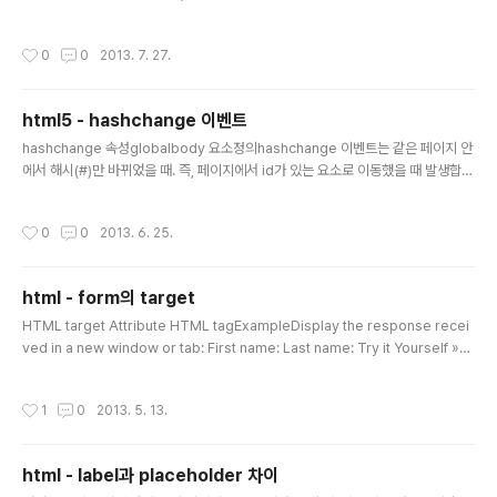
문서 내에 가상의 프레임을 붙이는 태그로써 상당히 유용한 태그이다. 이 태그가 워
낙에 유명하고 유용한 태그라서 추후에 웹표준으로 편입된 약간은 특별한 태그이다.
작성시간
0
0
2013. 7. 27.
이 태그를 이용하면서 자동으로 세로 사이즈 조절이라던가 여러가지 밖과 안의 통신
이 필요할때가 꽤 있다.안에서 밖으로 함수 실행시키기밖 문서 (body.html) 안 문서
(inner.html) 테스트 위와 같이 안쪽 문서에서 바깥 문서의 함수를 호출하려면, par
html5 - hashchange 이벤트
ent.바깥문서함수이름()를 하면 된다.반대로 밖에서 안쪽으로 호출을 하려면 ifram
글 내용
e 의 nam..
hashchange 속성globalbody 요소정의hashchange 이벤트는 같은 페이지 안
에서 해시(#)만 바뀌었을 때. 즉, 페이지에서 id가 있는 요소로 이동했을 때 발생합니
다. function doSomething() { //같은 페이지 안에서 해시(#)만 바뀌었을 때 하고
싶은 것을 지정합니다. } ...또는, ... function doSomething() { //같은 페이지 안에
작성시간
0
0
2013. 6. 25.
서 해시(#)만 바뀌었을 때 하고 싶은 것을 지정합니다. } window.onhashchange
= doSomething; 와 같이 만듭니다.발생 가능한 요소이 이벤트는 window 객체
의 메서드입니다.상세이 이벤트는 두가지 속성을 가집니다. window.onhashchan
html - form의 target
ge = function (event) { ..
글 내용
HTML target Attribute HTML tagExampleDisplay the response recei
ved in a new window or tab: First name: Last name: Try it Yourself »D
efinition and UsageThe target attribute specifies a name or a keywor
d that indicates where to display the response that is received after
작성시간
1
0
2013. 5. 13.
submitting the form.The target attribute defines a name of, or keywo
rd for, a browsing context (e.g. tab, window, or inline fram..
html - label과 placeholder 차이
글 내용