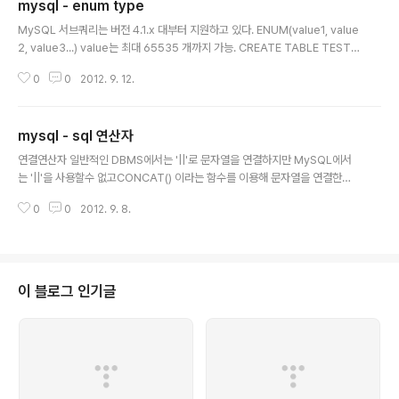
mysql - enum type
글 내용
MySQL 서브쿼리는 버전 4.1.x 대부터 지원하고 있다. ENUM(value1, value
2, value3...) value는 최대 65535 개까지 가능. CREATE TABLE TEST (
id varchar(10), name varchar(20), auth_code ENUM('AA01', 'AB01',
0
0
2012. 9. 12.
'AC01', 'AD01', 'AD99') ) INSERT INTO TEST VALUES ('test1', '테스트
1','AA01') INSERT INTO TEST VALUES ('test2', '테스트2', 2) select *
from TEST; 결과는 ------------------------------------ id name a
mysql - sql 연산자
uth_code ------------------------..
글 내용
연결연산자 일반적인 DBMS에서는 '||'로 문자열을 연결하지만 MySQL에서
는 '||'을 사용할수 없고CONCAT() 이라는 함수를 이용해 문자열을 연결한다.
사용예제1update zet_adsense_log set cdatetime = cdate || ctime;
0
0
2012. 9. 8.
-- 위의 쿼리후에 cdatetime 컬럼값에는 1만 들어간다.(잘못된 쿼리)update
zet_adsense_log set cdatetime = concat(cdate, ctime);-- 위의 쿼
리후에 cdatetime 컬럼값에는 cdate 컬럼값과 ctime 컬럼값이 합쳐져 정상
적으로들어간다.(정상 쿼리)사용예제2select concat('a',concat('a','a')); 관
계연산자 AND 양쪽 조건이 둘다 참이면 참 (&&사용가능)OR..
이 블로그 인기글