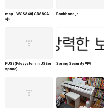
map - WGS84와 GRS80의
Backbone.js
차이
FUSE(Filesystem in USEer
Spring Security 이해
space)