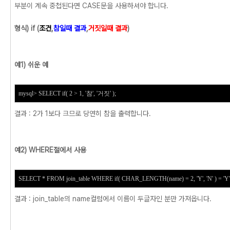
부분이 계속 중첩된다면 CASE문을 사용하셔야 합니다.
형식) if (
조건
,
참일때 결과
,
거짓일때 결과
)
예1) 쉬운 예
mysql> SELECT if( 2 > 1, '참', '거짓' );
결과 : 2가 1보다 크므로 당연히 참을 출력합니다.
예2) WHERE절에서 사용
SELECT * FROM join_table WHERE if( CHAR_LENGTH(name) = 2, 'Y', 'N' ) = 'Y'
결과 : join_table의 name컬럼에서 이름이 두글자인 분만 가져옵니다.