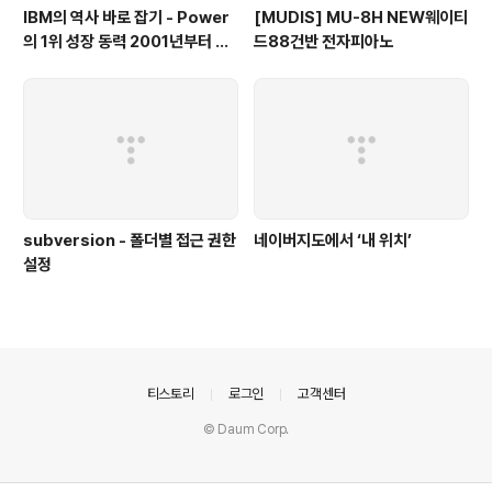
IBM의 역사 바로 잡기 - Power
[MUDIS] MU-8H NEW웨이티
의 1위 성장 동력 2001년부터 가
드88건반 전자피아노
동
subversion - 폴더별 접근 권한
네이버지도에서 ‘내 위치’
설정
의안내
티스토리
로그인
고객센터
© Daum Corp.