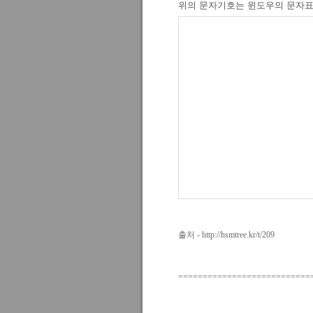
위의 문자기호는 윈도우의 문자표
출처 -
http://hsmtree.kr/t/209
===========================