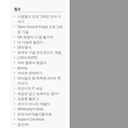
링크
서광열의 프로그래밍 언어 이
야기.
Open Source Forge 프로그래
밍 기술.
OK 괜찮아 다 잘 될거야.
내 가슴에 열정이....
DEV용식.
회색의 구글 안드로이드 개발.
LOG's NOTE.
자바 철학자 뚱곰이.
jjeong.
자바와 연애하기.
제이펍의 참 똑똑한 2비트 책
이야기.
우진이의 IT 세상.
세상은 넓고 능력자는 많다!.
김용환 블로그.
코더가 아니라 개발자.
Whiteship's Note.
한국자바개발자협의회.
Arawn's DevNote.
윤군꺼!.