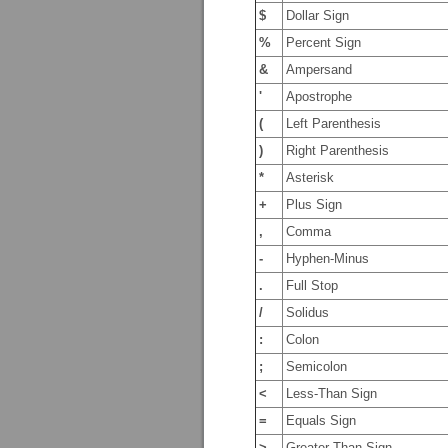
$
Dollar Sign
%
Percent Sign
&
Ampersand
'
Apostrophe
(
Left Parenthesis
)
Right Parenthesis
*
Asterisk
+
Plus Sign
,
Comma
-
Hyphen-Minus
.
Full Stop
/
Solidus
:
Colon
;
Semicolon
<
Less-Than Sign
=
Equals Sign
>
Greater-Than Sign