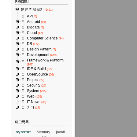
카테고리
분류 전체보기
(1461)
API
(0)
Android
(19)
Bigdata
(4)
Cloud
(12)
Computer Science
(24)
DB
(172)
Design Pattern
(7)
Development
(459)
Framework & Platform
(162)
IDE & Build
(82)
OpenSource
(56)
Project
(22)
Security
(29)
System
(255)
Web
(105)
IT News
(35)
기타
(17)
태그목록
sysstat
Memory
java8