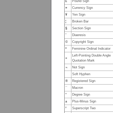
£
Pound Sign
¤
Currency Sign
¥
Yen Sign
¦
Broken Bar
§
Section Sign
¨
Diaeresis
©
Copyright Sign
ª
Feminine Ordinal Indicator
Left-Pointing Double Angle
«
Quotation Mark
¬
Not Sign
Soft Hyphen
®
Registered Sign
¯
Macron
°
Degree Sign
±
Plus-Minus Sign
²
Superscript Two