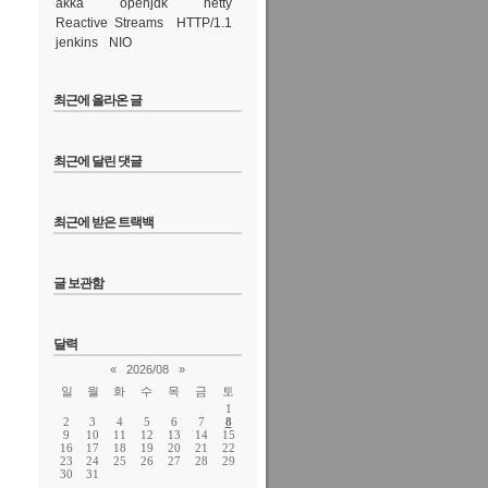
akka
openjdk
netty
Reactive Streams
HTTP/1.1
jenkins
NIO
최근에 올라온 글
최근에 달린 댓글
최근에 받은 트랙백
글 보관함
달력
«
2026/08
»
일
월
화
수
목
금
토
1
2
3
4
5
6
7
8
9
10
11
12
13
14
15
16
17
18
19
20
21
22
23
24
25
26
27
28
29
30
31