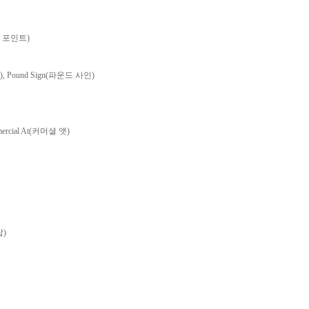
이션 포인트)
샵), Pound Sign(파운드 사인)
mercial At(커머셜 앳)
탑)