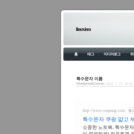
linuxism
홈
태그
미디어로그
위
특수문자 이름
Development/Common
2012. 7. 17. 15:49
http://www.coupang.com
광
특수문자 쿠팡 얇고 
소중한 노트북, 특수문자
이 깔끔하게! 와우회원 