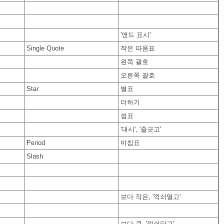
'앤드 표시'
Single Quote
작은 따옴표
왼쪽 괄호
오른쪽 괄호
Star
별표
더하기
쉼표
'대시', '줄긋고'
Period
마침표
Slash
보다 작은, '꺽쇠열고'
보다 큰, '꺽쇠닫고'