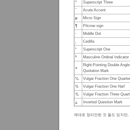
³
Superscript Three
´
Acute Accent
µ
Micro Sign
¶
Pilcrow sign
·
Middle Dot
¸
Cedilla
¹
Superscript One
º
Masculine Ordinal Indicator
Right-Pointing Double Angle
»
Quotation Mark
¼
Vulgar Fraction One Quarte
½
Vulgar Fraction One Harf
¾
Vulgar Fraction Three Quart
¿
Inverted Question Mark
제대로 정리안된 것 들도 있지만,