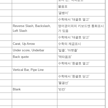
물음표
'골뱅이'
수학에서 '대괄호 열고'
Reverse Slash, Backslash,
영어권이외의 키보드엔 통화표시
Left Slash
가 있음
수학에서 '대괄호 닫고'
Carat, Up Arrow
수학의 제곱표시
Under score, Underbar
'밑줄', '아랫줄'
Back quote
'역따옴표'
수학에서 '중괄호 열고'
Vertical Bar, Pipe Line
수학에서 '중괄호 닫고'
'물결선'
Blank
'빈칸'