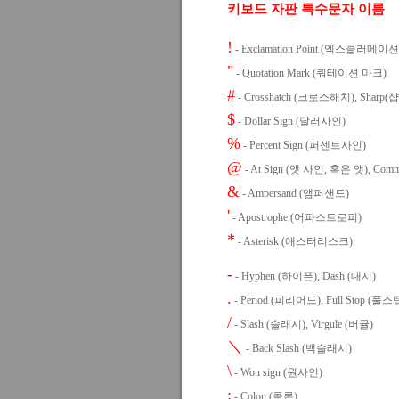
키보드 자판 특수문자 이름
!
- Exclamation Point (엑스클러메
"
- Quotation Mark (쿼테이션 마크)
#
- Crosshatch (크로스해치), Sharp(
$
- Dollar Sign (달러사인)
%
- Percent Sign (퍼센트사인)
@
- At Sign (앳 사인, 혹은 앳), Com
&
- Ampersand (앰퍼샌드)
'
- Apostrophe (어파스트로피)
*
- Asterisk (애스터리스크)
-
- Hyphen (하이픈), Dash (대시)
.
- Period (피리어드), Full Stop (풀스
/
- Slash (슬래시), Virgule (버귤)
＼
- Back Slash (백슬래시)
\
- Won sign (원사인)
:
- Colon (콜론)