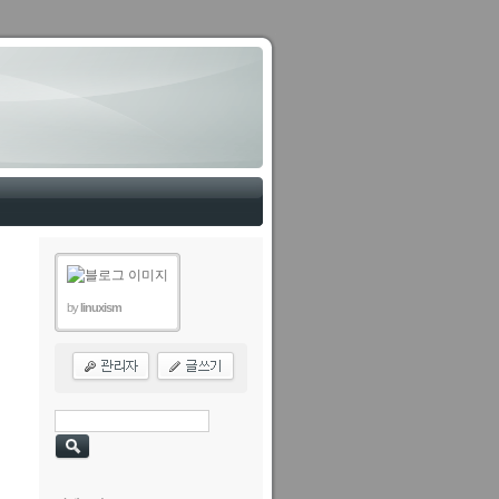
by
linuxism