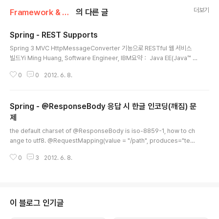
더보기
Framework & Platform/Spring
의 다른 글
Spring - REST Supports
글 내용
Spring 3 MVC HttpMessageConverter 기능으로 RESTful 웹 서비스
빌드Yi Ming Huang, Software Engineer, IBM요약： Java EE(Java™ P
latform Enterprise Edition) 애플리케이션을 빌드하기 위해 잘 알려진 프레
0
0
2012. 6. 8.
임워크인 Spring은 이제 모델-뷰-컨트롤러(MVC) 계층에서 REST(Repres
entational State Transfer)를 지원합니다. RESTful 웹 서비스가 클라이언
트 요청을 기반으로 하는 여러 표현을 제작하는 것은 중요합니다. 이 기사에서
Spring - @ResponseBody 응답 시 한글 인코딩(깨짐) 문
는 HttpMessageConverter로 여러 표현을 제작하는 것을 배웁니다. 코드
샘플은 HttpMessageConverter로 서비스와 통신하기 위해 RestT..
제
글 내용
the default charset of @ResponseBody is iso-8859-1, how to ch
ange to utf8. @RequestMapping(value = "/path", produces="text/
plain;charset=UTF-8")public @ResponseBody String handlePath
0
3
2012. 6. 8.
() { .....} produces="text/plain;charset=UTF-8"를 사용하여 응답 페이
지에 대한 UTF-8 인코딩이 가능하여 한글 깨짐을 방지 할 수 있음.
이 블로그 인기글