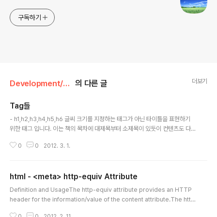
구독하기
더보기
Development/HTML
의 다른 글
Tag들
글 내용
- h1,h2,h3,h4,h5,h6 글씨 크기를 지정하는 태그가 아닌 타이틀을 표현하기
위한 태그 입니다. 이는 책의 목차에 대제목부터 소제목이 있듯이 컨텐츠도 다
양한 하위 단계로 존재할 수 있기 때문에 설정합니다. 게시판 뿐만 아니라 각 컨
0
0
2012. 3. 1.
텐츠마다 표기해 주는 것도 한 방법 입니다. [출처] [h1,h2,h3~] 글씨 크기를 지
정하는 태그가 아닌 타이틀을 표현하는 태그|작성자 블라스트
html - <meta> http-equiv Attribute
글 내용
Definition and UsageThe http-equiv attribute provides an HTTP
header for the information/value of the content attribute.The http
-equiv attribute can be used to simulate an HTTP response hea
0
0
2012. 2. 11.