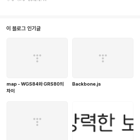
der.Differences Between HTML 4.01 and HTML5Using http-equi
v is no longer the only way to specify the character set of an HT
ML document:HTML 4.01: HTML5: SyntaxAttribute ValuesValueD
escriptioncontent-typeSpecif..
이 블로그 인기글
map - WGS84와 GRS80의
Backbone.js
차이