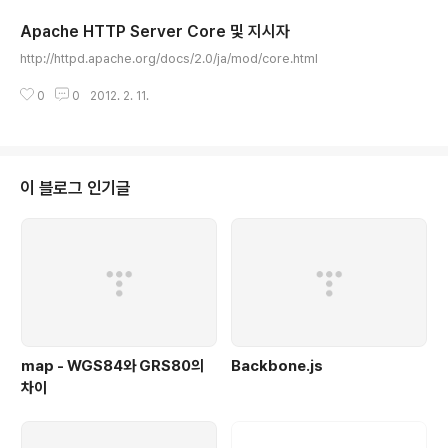
지시어 ... 섹션은 모듈이있을 때 처리하는 지시문을 지정하는 데 사용합니다. 섹
Apache HTTP Server Core 및 지시자
션에 포함된 지시어는 test 로 지정하는 모듈이 설치되어있는 경우에만 처리됩
글 내용
니다. 만약 test 가 포함되어 있지 않으면 시작과 끝 사이에있는 지시어는 무시
http://httpd.apache.org/docs/2.0/ja/mod/core.html
됩니다. 섹션..
0
0
2012. 2. 11.
이 블로그 인기글
map - WGS84와 GRS80의
Backbone.js
차이