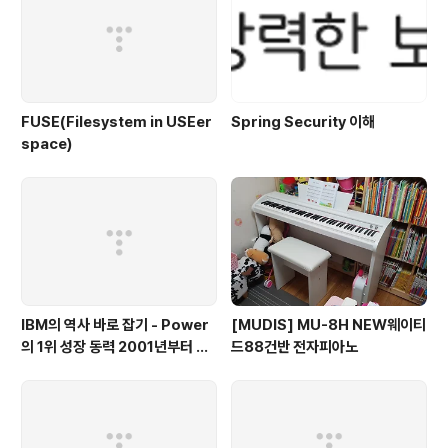
FUSE(Filesystem in USEer
Spring Security 이해
space)
IBM의 역사 바로 잡기 - Power
[MUDIS] MU-8H NEW웨이티
의 1위 성장 동력 2001년부터 가
드88건반 전자피아노
동