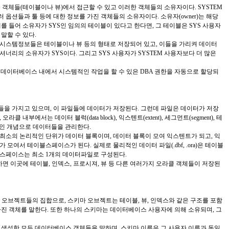
든 객체들(테이블이나 뷰)에서 접근할 수 있고 이러한 객체들의 소유자이다. SYSTEM
옵션들과 툴 등에 대한 정보를 가진 객체들의 소유자이다. 소유자(owner)는 해당
를 들어 소유자가 SYS인 임의의 테이블이 있다고 한다면, 그 테이블은 SYS 사용자
말할 수 있다.
시스템정보들은 테이블이나 뷰 등의 형태로 저장되어 있고, 이들을 가리켜 데이터
너리의 소유자가 SYS이다. 그리고 SYS 사용자가 SYSTEM 사용자보다 더 많은
라클 데이터베이스 내에서 시스템적인 작업을 할 수 있은 DBA 권한을 자동으로 할당되
을 가지고 있으며, 이 파일들에 데이터가 저장된다. 그런데 파일은 데이터가 저장
 내부에서는 데이터 블럭(data block), 익스텐트(extent), 세그먼트(segment), 테
논리적인 개념으로 데이터들을 관리한다.
최소의 논리적인 단위가 데이터 블록이며, 데이터 블록이 모여 익스텐트가 되고, 익
모여서 테이블스페이스가 된다. 실제로 물리적인 데이터 파일(.dbf, .ora)은 테이블
스페이스는 최소 1개의 데이터파일로 구성된다.
 이곳에 테이블, 인덱스, 프로시져, 뷰 등 다른 여러가지 오라클 객체들이 저장된
키마 오브젝트들의 집합으로, 스키마 오브젝트는 테이블, 뷰, 인덱스와 같은 구조를 포함
진 객체를 말한다. 또한 하나의 스키마는 데이터베이스 사용자에 의해 소유되며, 그
 생성한 모든 데이터베이스 객체들을 말하며, 스키마 이름은 그 사용자 이름과 동일