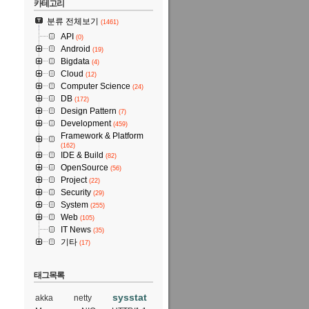
카테고리
분류 전체보기
(1461)
API
(0)
Android
(19)
Bigdata
(4)
Cloud
(12)
Computer Science
(24)
DB
(172)
Design Pattern
(7)
Development
(459)
Framework & Platform
(162)
IDE & Build
(82)
OpenSource
(56)
Project
(22)
Security
(29)
System
(255)
Web
(105)
IT News
(35)
기타
(17)
태그목록
sysstat
akka
netty