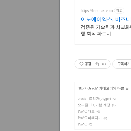
https://inno-ax.com
광고
이노에이엑스, 비즈니
검증된 기술력과 차별화된
행 최적 파트너
공감
구독하기
'
DB
>
Oracle
' 카테고리의 다른 글
oracle - 트리거(trigger)
(0)
오라클 11g 기본 계정
(0)
Pro*C 개요
(0)
Pro*C 파헤치기
(0)
Pro*C
(0)