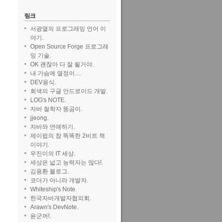
링크
서광열의 프로그래밍 언어 이
야기.
Open Source Forge 프로그래
밍 기술.
OK 괜찮아 다 잘 될거야.
내 가슴에 열정이....
DEV용식.
회색의 구글 안드로이드 개발.
LOG's NOTE.
자바 철학자 뚱곰이.
jjeong.
자바와 연애하기.
제이펍의 참 똑똑한 2비트 책
이야기.
우진이의 IT 세상.
세상은 넓고 능력자는 많다!.
김용환 블로그.
코더가 아니라 개발자.
Whiteship's Note.
한국자바개발자협의회.
Arawn's DevNote.
윤군꺼!.