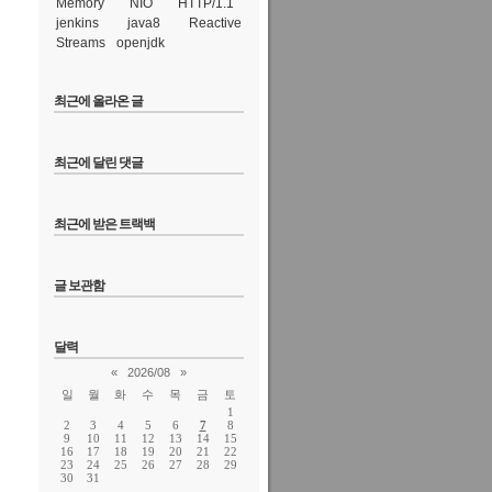
Memory
NIO
HTTP/1.1
jenkins
java8
Reactive
Streams
openjdk
최근에 올라온 글
최근에 달린 댓글
최근에 받은 트랙백
글 보관함
달력
«
2026/08
»
일
월
화
수
목
금
토
1
2
3
4
5
6
7
8
9
10
11
12
13
14
15
16
17
18
19
20
21
22
23
24
25
26
27
28
29
30
31