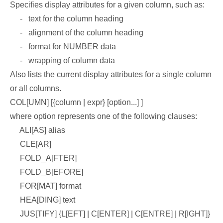
Specifies display attributes for a given column, such as:
- text for the column heading
- alignment of the column heading
- format for NUMBER data
- wrapping of column data
Also lists the current display attributes for a single column
or all columns.
COL[UMN] [{column | expr} [option...] ]
where option represents one of the following clauses:
ALI[AS] alias
CLE[AR]
FOLD_A[FTER]
FOLD_B[EFORE]
FOR[MAT] format
HEA[DING] text
JUS[TIFY] {L[EFT] | C[ENTER] | C[ENTRE] | R[IGHT]}