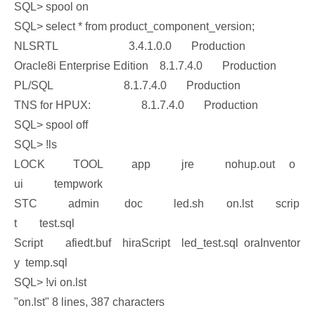
SQL> spool on
SQL> select * from product_component_version;
NLSRTL 3.4.1.0.0 Production
Oracle8i Enterprise Edition 8.1.7.4.0 Production
PL/SQL 8.1.7.4.0 Production
TNS for HPUX: 8.1.7.4.0 Production
SQL> spool off
SQL> !ls
LOCK TOOL app jre nohup.out o
ui tempwork
STC admin doc led.sh on.lst scrip
t test.sql
Script afiedt.buf hiraScript led_test.sql oraInventor
y temp.sql
SQL> !vi on.lst
"on.lst" 8 lines, 387 characters