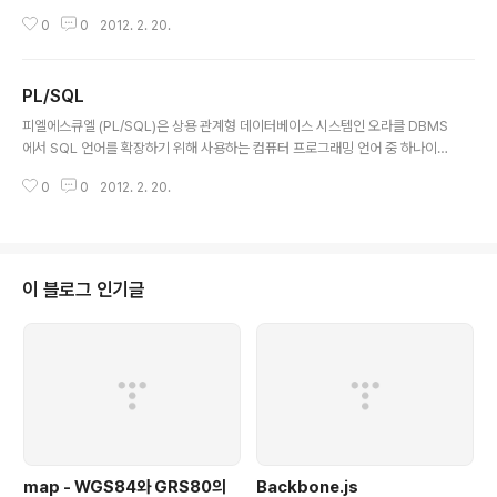
◈ SGA 정보보기(정상 설치/실행 상태인가?) $ sqlplus system/manage
0
0
2012. 2. 20.
r SQL> show sga ◈ DBA로 접속 $ sqlplus "sys/passwd as sysdb
a" ◈ DB 시작 -- 일반 시작 $ sqlplus "sys/passwd as sysdba" startu
p -- DB 인스턴스 시작 startup force -- DB가 실행중일 경우 강제로 종료
PL/SQL
했다 시작 startup restrict -- 일반 사용자 접근 금지 상태로 DB 시작 -- 단
글 내용
계별 시작 $ sqlplus "sys..
피엘에스큐엘 (PL/SQL)은 상용 관계형 데이터베이스 시스템인 오라클 DBMS
에서 SQL 언어를 확장하기 위해 사용하는 컴퓨터 프로그래밍 언어 중 하나이
다. 목차 [숨기기] 1 특징 2 같이 보기 3 참조 4 바깥 고리 [편집]특징주로 자료
0
0
2012. 2. 20.
내부에서 SQL 명령문만으로 처리하기에는 복잡한 자료의 저장이나 프로시저
와 트리거 등을 작성하는 데 쓰인다. 범용 언어인 C와 C++ 그리고 파스칼 및
포트란 등의 프로그래밍 언어와는 다른 점으로 범용 언어들이 컴퓨터 시스템에
서 특정한 작업을 처리하기 위해 만들어진 언어라고 볼 때 PL/SQL은 단지 오
라클의 관계형 데이터베이스 (RDBMS)에서만 사용된다는 점이다. PL/SQL의
이 블로그 인기글
구조는 에이다 (Ada)의 본떠 만들어졌다고 알려져 있으며, 얼핏 보면 그 구조가
범..
map - WGS84와 GRS80의
Backbone.js