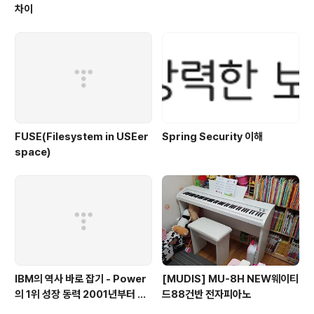
차이
FUSE(Filesystem in USEer
Spring Security 이해
space)
IBM의 역사 바로 잡기 - Power
[MUDIS] MU-8H NEW웨이티
의 1위 성장 동력 2001년부터 가
드88건반 전자피아노
동