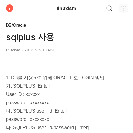
검색하기
linuxism
티스토리
DB/Oracle
sqlplus 사용
linuxism
2012. 2. 20. 14:53
1. DB를 사용하기위해 ORACLE로 LOGIN 방법
가. SQLPLUS [Enter]
User ID : xxxxxx
password : xxxxxxxx
나. SQLPLUS user_id [Enter]
password : xxxxxxxx
다. SQLPLUS user_id/password [Enter]