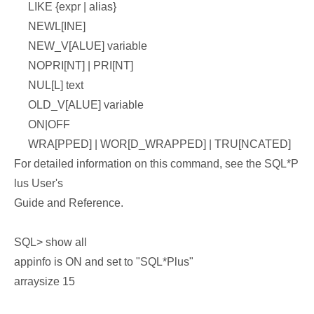
LIKE {expr | alias}
NEWL[INE]
NEW_V[ALUE] variable
NOPRI[NT] | PRI[NT]
NUL[L] text
OLD_V[ALUE] variable
ON|OFF
WRA[PPED] | WOR[D_WRAPPED] | TRU[NCATED]
For detailed information on this command, see the SQL*P
lus User's
Guide and Reference.
SQL> show all
appinfo is ON and set to "SQL*Plus"
arraysize 15