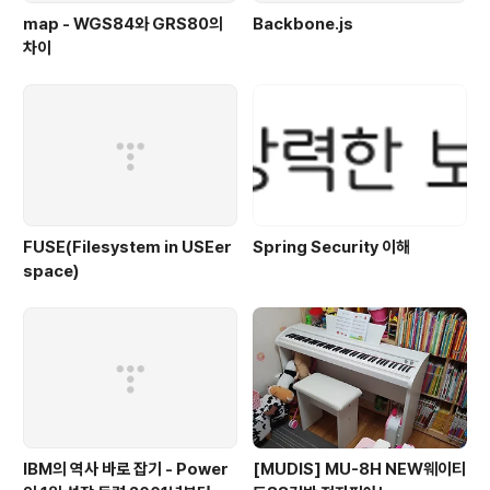
map - WGS84와 GRS80의
Backbone.js
차이
FUSE(Filesystem in USEer
Spring Security 이해
space)
IBM의 역사 바로 잡기 - Power
[MUDIS] MU-8H NEW웨이티