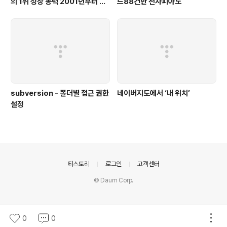
의 1위 성장 동력 2001년부터 가
드88건반 전자피아노
동
subversion - 폴더별 접근 권한
네이버지도에서 ‘내 위치’
설정
의안내
티스토리
로그인
고객센터
© Daum Corp.
0
0