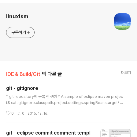
로그 정보
linuxism
구독하기
더보기
IDE & Build/Git
의 다른 글
git - gitignore
글 내용
* git repository에 등록 전 생성 * A sample of eclipse maven projec
t$ cat .gitignore.classpath.project.settings.springBeanstarget/ *
A sample of eclipse gradle project$ cat .gitignore.classpath.proj
0
0
2015. 12. 16.
ect.settings.gradlebin/target/build/logs/ * defualt by Spring STSt
arget/!.mvn/wrapper/maven-wrapper.jar ### STS ###.apt_gene
rated.classpath.factorypath.project.settings.springBeans ### Int
git - eclipse commit comment templ
elliJ IDEA ###.idea..