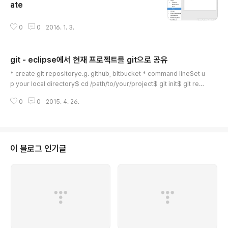
ate
글 내용
0
0
2016. 1. 3.
git - eclipse에서 현재 프로젝트를 git으로 공유
글 내용
* create git repositorye.g. github, bitbucket * command lineSet u
p your local directory$ cd /path/to/your/project$ git init$ git rem
ote add origin gitURL Create your first file, commit, and push$ git
0
0
2015. 4. 26.
add -A$ git commit -m 'Initial commit'$ git push -u origin master
* eclipseShare ProjectTeam > Share Project
이 블로그 인기글