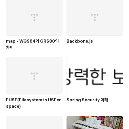
map - WGS84와 GRS80의
Backbone.js
차이
FUSE(Filesystem in USEer
Spring Security 이해
space)