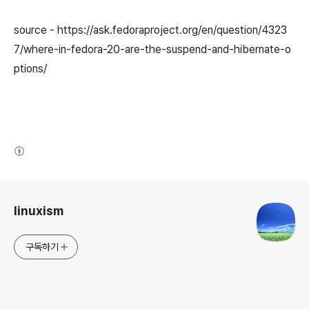
source - https://ask.fedoraproject.org/en/question/4323
7/where-in-fedora-20-are-the-suspend-and-hibernate-o
ptions/
(새창열림)
로그 정보
linuxism
구독하기