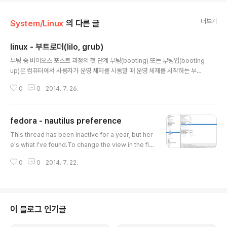
더보기
System/Linux
의 다른 글
linux - 부트로더(lilo, grub)
글 내용
부팅 중 바이오스 포스트 과정의 첫 단계 부팅(booting) 또는 부팅업(booting
up)은 컴퓨터에서 사용자가 운영 체제를 시동할 때 운영 체제를 시작하는 부트
스트래핑 과정이다. 시동(始動, 문화어: 기동, 초기적재)이라고도 한다. 시동 순
0
0
2014. 7. 26.
서는 운영 체제가 로드(적재)될 때 컴퓨터가 수행하는 작업들이 모여 있다.목차
[숨기기] 1 부트 로더1.1 두 번째 단계의 부트로더1.2 플래시 부트로더1.3 네트
워크 부팅2 부팅 장치3 IBM-PC 호환 표준 PC의 부팅 순서4 다른 종류의 부
fedora - nautilus preference
팅 순서5 리부팅6 같이 보기7 참조8 바깥 고리부트 로더[편집]부트로더(boot
글 내용
loader, 문화어: 초기적재프로그람)란 운영 체제가 시동되기 이전에 미리 실행
This thread has been inactive for a year, but her
되면서 커널이 올바르게 시동되기 위해 필요한 모든 관련 ..
e's what I've found.To change the view in the fil
e list from icon to list:Install dconf-editorRun it a
0
0
2014. 7. 22.
nd navigate to org -> gnome -> nautilus -> list-
viewcheck use-tree-viewAlso look under nautil
us -> preferences for default-folder-viewer an
d set to your preference. source - https://ask.fe
doraproject.org/en/question/10262/nautilus-pr
이 블로그 인기글
efferences/ re..