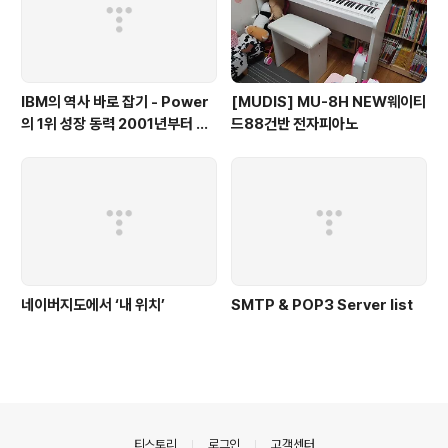
IBM의 역사 바로 잡기 - Power
[MUDIS] MU-8H NEW웨이티
의 1위 성장 동력 2001년부터 가
드88건반 전자피아노
동
네이버지도에서 ‘내 위치’
SMTP & POP3 Server list
의안내
티스토리
로그인
고객센터