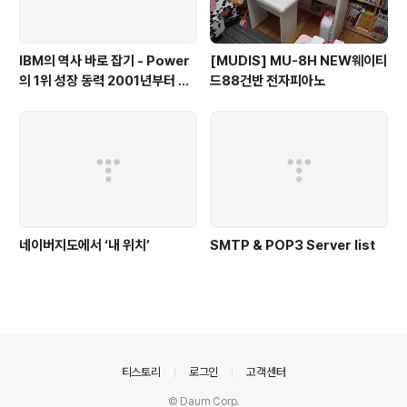
IBM의 역사 바로 잡기 - Power
[MUDIS] MU-8H NEW웨이티
의 1위 성장 동력 2001년부터 가
드88건반 전자피아노
동
네이버지도에서 ‘내 위치’
SMTP & POP3 Server list
의안내
티스토리
로그인
고객센터
© Daum Corp.