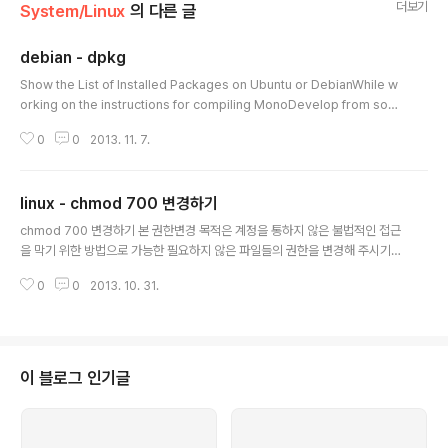
더보기
System/Linux
의 다른 글
debian - dpkg
글 내용
Show the List of Installed Packages on Ubuntu or DebianWhile w
orking on the instructions for compiling MonoDevelop from sour
ce, I relied heavily on the dpkg and apt-cache commands to tell
0
0
2013. 11. 7.
me what was already installed vs what packages were available i
n the repository. After completing that article it occurred to me t
hat I should explain how to show what packages are currently ins
linux - chmod 700 변경하기
talled… so here ..
글 내용
chmod 700 변경하기 본 권한변경 목적은 계정을 통하지 않은 불법적인 접근
을 막기 위한 방법으로 가능한 필요하지 않은 파일들의 권한을 변경해 주시기
바랍니다.특히 suid가 걸린 파일의 경우 절대적으로 권한변경을 해주시기 바랍
0
0
2013. 10. 31.
니다. #서버 이용자 파악을 하지 못하게 함/usr/bin/finger (chmod 700 적
용) /usr/bin/nslookup (chmod 700 적용) /usr/bin/gcc (chmod 700
적용) #suid 걸린 파일 /usr/bin/suidperl (chmod 700 적용) /usr/bin/w
hereis (chmod 700 적용) #소스 컴파일은 루트이외에 못하도록 조치/usr/
bin/cc (chmod 700 적용) #perl중에 suid걸린 파일임 /usr/bin..
이 블로그 인기글