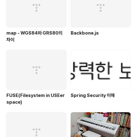
map - WGS84와 GRS80의
Backbone.js
차이
FUSE(Filesystem in USEer
Spring Security 이해
space)