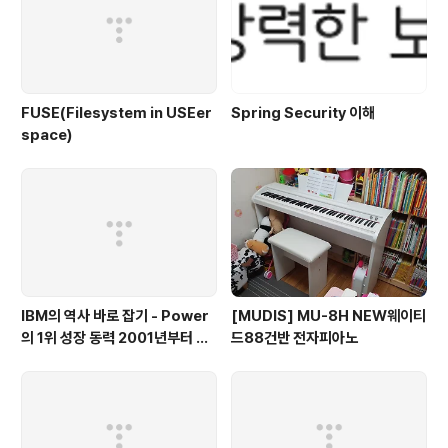
FUSE(Filesystem in USEer
Spring Security 이해
space)
IBM의 역사 바로 잡기 - Power
[MUDIS] MU-8H NEW웨이티
의 1위 성장 동력 2001년부터 가
드88건반 전자피아노
동