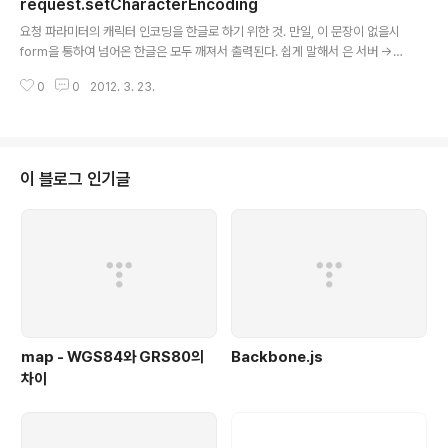
request.setCharacterEncoding
블릿과 거의 유사하다고 볼 수 있다. 하지만, 서블릿과는 달
글 내용
리 HTML 표준에 따라 작성되므로 웹 디자인하기에 편리
요청 파라미터의 캐릭터 인코딩을 한글로 하기 위한 것. 만일, 이 문장이 없을시
하다. 이와 비슷한 구조인 것인 PHP, ASP, ASP.NET 등
form을 통하여 넘어온 한글은 모두 깨져서 출력된다. 쉽게 말해서 은 서버 ->
도 있다.아파치 스트럿츠나 자카르타 프로젝트의 JSTL 등
웹 브라우저 형태의 한글의 출력을 원활하게 해 주는 역할이며 은 웹 브라우저 -
의 JSP 태그 라이브러리를 사용하는 경우에는 자바 코딩
0
0
2012. 3. 23.
> 서버 형태의 한글의 출력을 원활하게 해 주는 역할이다. [출처] request.set
없이 태그만으로 간략히 기술이 가능하므로 생산성을 높일
CharacterEncoding("euc-kr")|작성자 skyblue 출처 - http://blog.nav
수 ..
er.com/adelraidae?Redirect=Log&logNo=10014875384 [Tomca
t/한글] 4.1.29 및 5.0.x 버전에서의 request.setCharacterEncoding 문
제 [출처] 4.1.29 및 5.0.x 버전에서의 request.setCha..
이 블로그 인기글
map - WGS84와 GRS80의
Backbone.js
차이