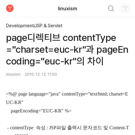
검색하기
linuxism
티스토리
Development/JSP & Servlet
page디렉티브 contentType
="charset=euc-kr"과 pageEn
coding="euc-kr"의 차이
linuxism
2010. 12. 12. 11:50
<%@ page language="java" contentType="text/html; charset=E
UC-KR"
pageEncoding="EUC-KR" %>
- contentType 속성 : JSP파일 출력시 문자코드 및 Content-T