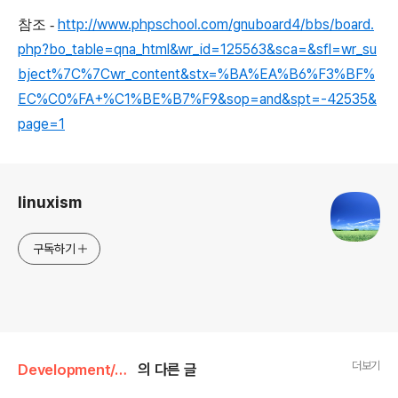
http://www.phpschool.com/gnuboard4/bbs/board.
참조 -
php?bo_table=qna_html&wr_id=125563&sca=&sfl=wr_su
bject%7C%7Cwr_content&stx=%BA%EA%B6%F3%BF%
EC%C0%FA+%C1%BE%B7%F9&sop=and&spt=-42535&
page=1
로그 정보
linuxism
구독하기
더보기
Development/JSP & Servlet
의 다른 글