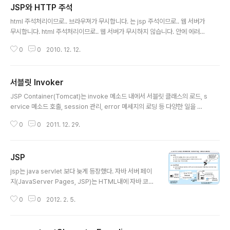
JSP와 HTTP 주석
글 내용
html 주석처리이므로.. 브라우져가 무시합니다. 는 jsp 주석이므로.. 웹 서버가
무시합니다. html 주석처리이므로.. 웹 서버가 무시하지 않습니다. 안에 에러가
있어서.. 웹 서버 로그에 에러가 찍혔을 겁니다. 에러가 난 시점까지의 buffer
0
0
2010. 12. 12.
담겼던 html이 브라우져로 전달되어서(flush).. 거기까지만 브라우져에 찍힌거
겠죠.
서블릿 Invoker
글 내용
JSP Container(Tomcat)는 invoke 메소드 내에서 서블릿 클래스의 로드, s
ervice 메소드 호출, session 관리, error 메세지의 로딩 등 다양한 일을 한
다. public abstract void invoke(Request request, Response resp
0
0
2011. 12. 29.
onse) org.apache.catalina.connector.Request org.apache.catalin
a.connector.Response API link : http://tomcat.apache.org/tomcat
-6.0-doc/api/org/apache/catalina/Container.html#invoke(org.ap
JSP
ache.catalina.connector.Request,%20org.apache.ca..
글 내용
jsp는 java servlet 보다 늦게 등장했다. 자바 서버 페이
지(JavaServer Pages, JSP)는 HTML내에 자바 코드
를 삽입하여 웹 서버에서 동적으로 웹 페이지를 생성하여
0
0
2012. 2. 5.
웹 브라우저에 돌려주는 언어이다. Java EE 스펙 중 일부
로 웹 애플리케이션 서버에서 동작한다.자바 서버 페이지
는 실행시에는 자바 서블릿으로 변환된 후 실행되므로 서