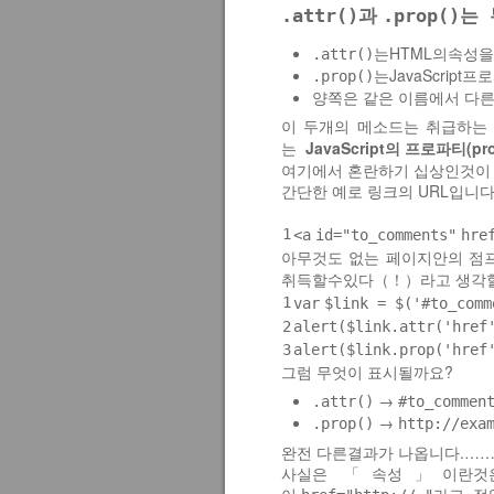
.attr()과
.prop()
는HTML의속성을
.attr()
는JavaScript
.prop()
양쪽은 같은 이름에서 다른
이 두개의 메소드는 취급하는
JavaScript의 프로파티(p
는
여기에서 혼란하기 십상인것이
간단한 예로 링크의 URL입니다
1
<
a
id
=
"to_comments"
hre
아무것도 없는 페이지안의 점프
（！）라고 생각할
취득할수있다
1
var
$link = $(
'#to_comm
2
alert($link.attr(
'href
3
alert($link.prop(
'href
그럼 무엇이 표시될까요?
→
.attr()
#to_commen
→
.prop()
http://exa
완전 다른결과가 나옵니다.……！ 
사실은 「속성」이란것은 
이