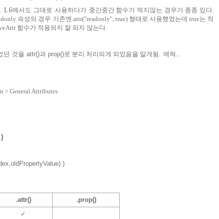
로
1.6
에서도
그대로
사용하다가
중간중간 함수가 먹지않는 경우가 종종 있다.
eadonly 속성의 경우 기존엔.attr("readonly", true) 형태로 사용했었는데 true는 적
veAttr 함수가 적용되지 잘 되지 않는다.
던 것을 attr()과
prop()
로 분리 처리되게 되었음을 알게됨. 에혀...
n > General Attributes
)
dex,oldPropertyValue) )
.attr()
.prop()
✓