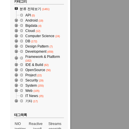
카테고리
분류 전체보기
(1461)
API
(0)
Android
(19)
Bigdata
(4)
Cloud
(12)
Computer Science
(24)
DB
(172)
Design Pattern
(7)
Development
(459)
Framework & Platform
(162)
IDE & Build
(82)
OpenSource
(56)
Project
(22)
Security
(29)
System
(255)
Web
(105)
IT News
(35)
기타
(17)
태그목록
NIO
Reactive Streams