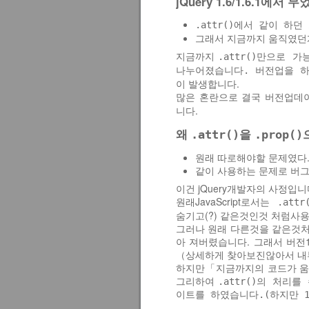
jQuery 1.6/1.6.1에서
.attr()에서 같이 하
그래서 지금까지 움직였던
지금까지
.attr()만으로 
나누어졌습니다. 버전업을 하
이 발생합니다.
많은 혼란으로 결국 버전업데이트
니다.
왜
을
.attr()
.prop(
원래 따로해야할 문제였다
같이 사용하는 문제로 버
이건 jQuery개발자의 사정입니
원래JavaScript로서는
.attr
숨기고(?) 같은것인것 처럼사
그러나 원래 다른것을 같은것처
아 져버렸습니다. 그래서 버전1
（상세하게 찾아보진않아서 내
하지만「지금까지의 코드가 움
그리하여
.attr()의 처리
이트를 하였습니다.(하지만 1