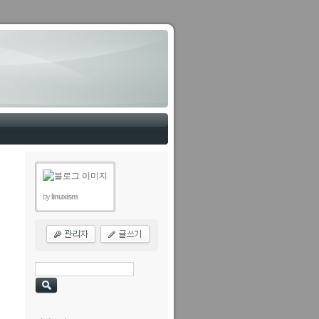
by
linuxism