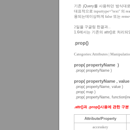
기존
jQuery
를
사용하던
방식대
대표적으로 inputtype="text" 의 r
용되는데이상하게 false 또는 remo
2일을 구글링 한결과...
1.6에서는 기존의 attr()로 처리되었
prop()
.
Categories:Attributes | Manipulatio
prop(
propertyName
)
.
prop( propertyName )
prop(
propertyName , value
.
prop( propertyName, value )
.
prop( map )
.
prop( propertyName, function(in
.attr()과 .
prop()
사용에
관한
구분
Attribute/Property
accesskey