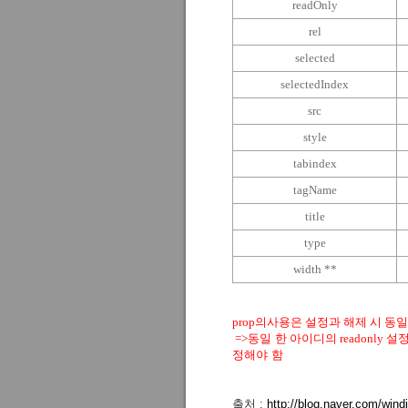
readOnly
rel
selected
selectedIndex
src
style
tabindex
tagName
title
type
width **
prop의사용은 설정과 해제 시 동
=>동일 한 아이디의 readonly 설
정해야
함
출처 :
http://blog.naver.com/wi