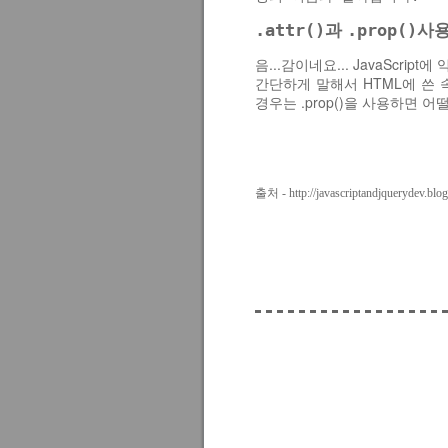
.attr()과
.prop()
음...감이네요... JavaScr
간단하게 말해서 HTML에 쓴 속성
경우는 .prop()을 사용하면 어
출처 -
http://javascriptandjquerydev.blo