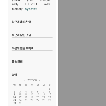
jenkins
java8
openjdk
netty
HTTP/1.1
akka
sysstat
Memory
최근에 올라온 글
최근에 달린 댓글
최근에 받은 트랙백
글 보관함
달력
«
2026/08
»
일
월
화
수
목
금
토
1
2
3
4
5
6
7
8
9
10
11
12
13
14
15
16
17
18
19
20
21
22
23
24
25
26
27
28
29
30
31