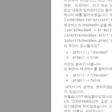
href="http://…"
한편「프로파티」라고 하는 것은 
있는 내용과 일치한다고는 할
하나더 예를 들어보겠습니다. 체
1
<
checkbox
id
=
"private"
체크박스의 checked의 값을 
1
var
$checkbox = $(
'#pri
2
alert($checkbox.attr(
'
3
alert($checkbox.prop(
'
자 무엇이 표시될까요?
→
.attr()
"checked"
→
.prop()
true
이것도 결과가 다릅니다.
또 화면의 체크박스를 클릭하여
→
.attr()
"checked"
→
.prop()
false
.attr()의 경우는 변하
가 있습니다.
어떻습니까? 예상할수있었나요
※또
[checked속성의 값은
되기때문에 하지않겠습니다. 
성의 이름과 같아집니다.