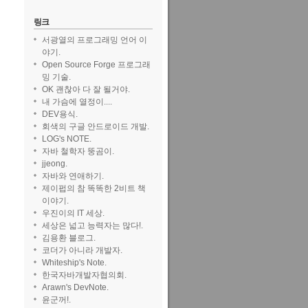
링크
서광열의 프로그래밍 언어 이
야기.
Open Source Forge 프로그래
밍 기술.
OK 괜찮아 다 잘 될거야.
내 가슴에 열정이....
DEV용식.
회색의 구글 안드로이드 개발.
LOG's NOTE.
자바 철학자 뚱곰이.
jjeong.
자바와 연애하기.
제이펍의 참 똑똑한 2비트 책
이야기.
우진이의 IT 세상.
세상은 넓고 능력자는 많다!.
김용환 블로그.
코더가 아니라 개발자.
Whiteship's Note.
한국자바개발자협의회.
Arawn's DevNote.
윤군꺼!.