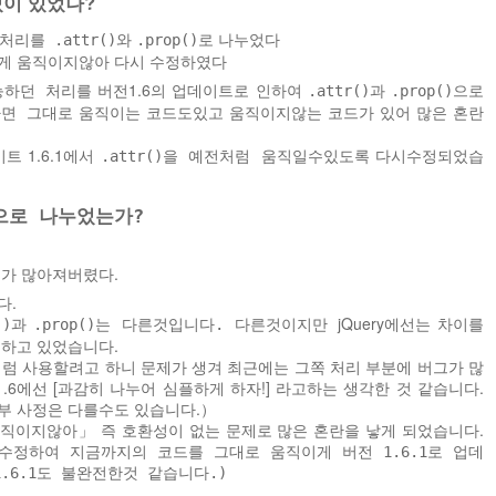
 무었이 있었나?
로 나누었다
던 처리를
.attr()와
.prop()
게 움직이지않아 다시 수정하였다
버전1.6의 업데이트로 인하여
가능하던 처리를
.attr()과
.prop()으로
대로 움직이는 코드도있고 움직이지않는 코드가 있어 많은 혼란
면 그
 1.6.1에서
움직일수있도록 다시수정되었습
.attr()을 예전처럼
)으로 나누었는가?
.
그가 많아져버렸다.
다.
jQuery에선는 차이를
()과
.prop()는 다른것입니다. 다른것이지만
용하고 있었습니다.
럼 사용할려고 하니 문제가 생겨 최근에는 그쪽 처리 부분에 버그가 많
.6에선 [과감히 나누어 심플하게 하자!] 라고하는 생각한 것 같습니다.
부 사정은 다를수도 있습니다.）
직이지않아」 즉 호환성이 없는 문제로 많은 혼란을 낳게 되었습니다.
를 수정하여 지금까지의 코드를 그대로 움직이게 버전 1.6.1로 업데
.6.1도 불완전한것 같습니다.)