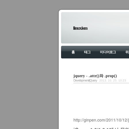
linuxism
홈
태그
미디어로그
위
jquery - .attr()와 .prop()
Development/jQuery
2013. 10. 25. 10:23
http://ginpen.com/2011/10/12/