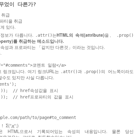
는 무었이 다른가?
 취급
프로파티을 취급
게 있다.
 정보가 다릅니다.
HTML의 속석(attribute)
을、
.attr()는
.prop()
roperty)를 취급하는 메소드입니다.
 속성과 프로파티는 「같지만 다른것」이라는 것입니다.
.
f
=
"#comments"
>코멘트 일람</
a
>
 링크입니다. 여기 링크URL는
.attr()과
.prop()의 어느쪽이라도
수도 있지만 사실 다릅니다.
ents'
);
'
));
// href속성값을 표시
'
));
// href프로파티의 값을 표시
t
mple.com/path/to/page#to_comment
Σ(°д°;)
HTML으로서 기록되어있는 속성의 내용입니다. 물론 당신