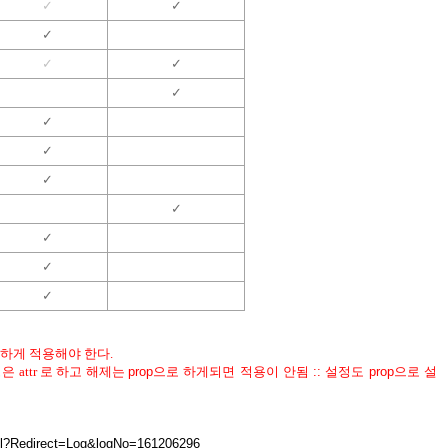
✓
✓
✓
✓
✓
✓
✓
✓
✓
✓
✓
✓
✓
일하게 적용해야 한다.
정은 attr 로 하고 해제는
prop
으로
하게되면
적용이
안됨
::
설정도
prop
으로
설
ndil?Redirect=Log&logNo=161206296