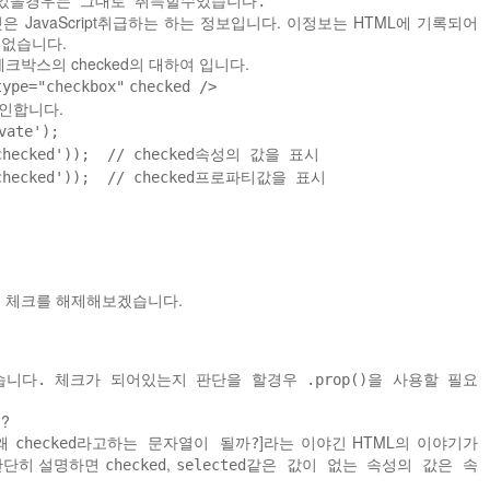
라고 적었을경우는 그대로 취득할수있습니다.
JavaScript취급하는 하는 정보입니다. 이정보는 HTML에 기록되어
수없습니다.
크박스의 checked의 대하여 입니다.
type
=
"checkbox"
checked />
확인합니다.
vate'
);
checked'
));
// checked속성의 값을 표시
checked'
));
// checked프로파티값을 표시
 체크를 해제해보겠습니다.
지않습니다. 체크가 되어있는지 판단을 할경우
.prop()을 사용할 필요
?
왜
]라는 이야긴 HTML의 이야기가
checked라고하는 문자열이 될까?
간단히 설명하면
,
checked
selected같은 값이 없는 속성의 값은 속