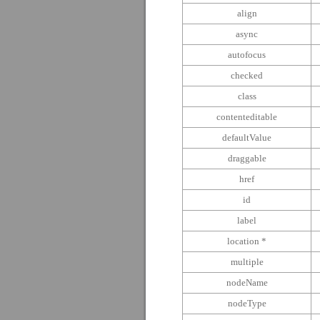
align
async
autofocus
checked
class
contenteditable
defaultValue
draggable
href
id
label
location *
multiple
nodeName
nodeType