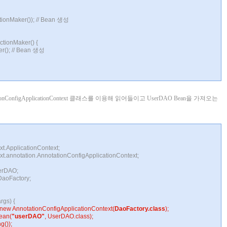
nMaker()); // Bean 생성
tionMaker() {
(); // Bean 생성
ionConfigApplicationContext 클래스를 이용해 읽어들이고 UserDAO Bean을 가져오는
xt.ApplicationContext;
xt.annotation.AnnotationConfigApplicationContext;
serDAO;
.DaoFactory;
rgs) {
ew AnnotationConfigApplicationContext(
DaoFactory.class
);
ean(
"userDAO"
, UserDAO.class);
g());