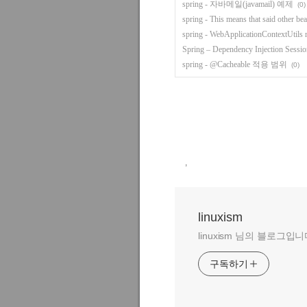
spring - 자바메일(javamail) 예제
(0)
spring - This means that said other bea
spring - WebApplicationContextUtils r
Spring – Dependency Injection Sessio
spring - @Cacheable 적용 범위
(0)
,
linuxism
linuxism 님의 블로그입니
구독하기