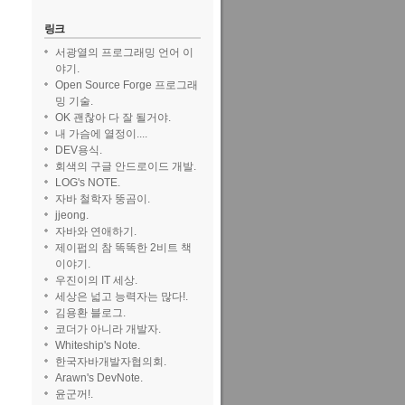
링크
서광열의 프로그래밍 언어 이
야기.
Open Source Forge 프로그래
밍 기술.
OK 괜찮아 다 잘 될거야.
내 가슴에 열정이....
DEV용식.
회색의 구글 안드로이드 개발.
LOG's NOTE.
자바 철학자 뚱곰이.
jjeong.
자바와 연애하기.
제이펍의 참 똑똑한 2비트 책
이야기.
우진이의 IT 세상.
세상은 넓고 능력자는 많다!.
김용환 블로그.
코더가 아니라 개발자.
Whiteship's Note.
한국자바개발자협의회.
Arawn's DevNote.
윤군꺼!.