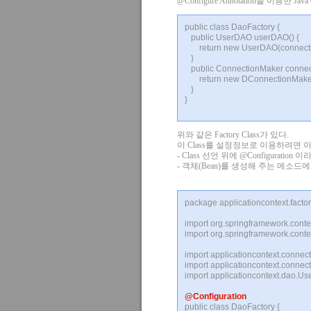
@Configure Annotation을 이용한 Ja
public class DaoFactory {
public UserDAO userDAO() {
return new UserDAO(connectio
}
public ConnectionMaker connect
return new DConnectionMa
}
}
위와 같은 Factory Class가 있다.
이 Class를 설정정보로 이용하려면 
- Class 선언 위에 @Configuration 
- 객체(Bean)를 생성해 주는 메소드에는
package applicationcontext.factor
import org.springframework.conte
import org.springframework.conte
import applicationcontext.conne
import applicationcontext.conne
import applicationcontext.dao.U
@Configuration
public class DaoFactory {