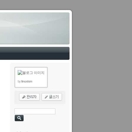
by
linuxism