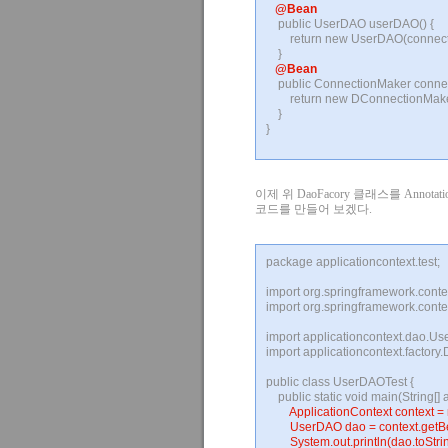
@Bean
public UserDAO userDAO() {
return new UserDAO(connectio
}
@Bean
public ConnectionMaker connec
return new DConnectionMaker
}
}
이제 위 DaoFacory 클래스를 Annotat
코드를 만들어 보겠다.
package applicationcontext.test;
import org.springframework.conte
import org.springframework.conte
import applicationcontext.dao.U
import applicationcontext.factory
public class UserDAOTest {
public static void main(String[] a
ApplicationContext context = n
UserDAO dao = context.getB
System.out.println(dao.toStrin