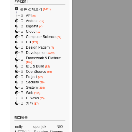
카테고리
분류 전체보기
(1461)
API
(0)
Android
(19)
Bigdata
(4)
Cloud
(12)
Computer Science
(24)
DB
(172)
Design Pattern
(7)
Development
(459)
Framework & Platform
(162)
IDE & Build
(82)
OpenSource
(56)
Project
(22)
Security
(29)
System
(255)
Web
(105)
IT News
(35)
기타
(17)
태그목록
netty
openjdk
NIO