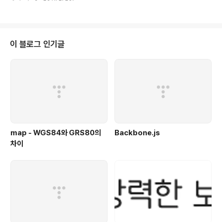
이름이 a.c라면 a.c에 대하여 전처리기(preprocessor)
를 수행시키고, 그 결과를 전처리된 임시파일에 저장한다.
# cpp [other-command-line options] a.c /tmp/a.
i - a.i에 대하여 컴파일러를 수행시키고, a.s라는 어셈블러
코드를 생성한다. # cc1 [other-command-line optio
이 블로그 인기글
ns] /tmp/a.i -o /tmp/a.s - a.s에 대하여 어셈블러를 수
행시키고, a.o라는 오브젝트 파일을 생성한다. # as [oth
er-command-line options] /tmp..
map - WGS84와 GRS80의
Backbone.js
차이