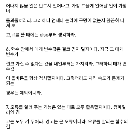
어나지 않을 일은 반드시 일어나고, 가장 드물게 일어날 일이 가장
너
를괴롭히리라. 그러하니 언제나 논리에 구멍이 없는지 꼼꼼히 따
져 보
고, if를 쓸 때에는 else부터 생각하라.
6. 함수 안에서 매개 변수값은 결코 믿지 말지어다. 지금 그 매개
변수가
결코 가질 수 없다는 값을 내일부터는 가지리라. 그러하니 매개 변
수값
이 올바름을 항상 검사할지어다. 그렇더라도 처리 속도가 문제가
되는
경우는 예외이니라.
7. 오류를 알려 주는 기능은 있는 대로 모두 활용할지어다. 컴파일
러의 경
고는 모두 켜 두어라. 경고는 곧 오류이니라. 오류를 알리는 함수의
결