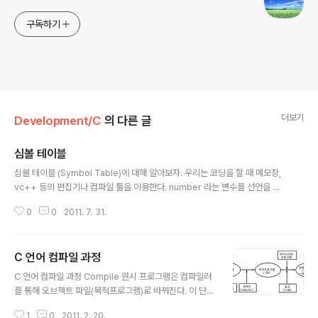
구독하기
더보기
Development/C
의 다른 글
심볼 테이블
글 내용
심볼 테이블 (Symbol Table)에 대해 알아보자. 우리는 코딩을 할 때 메모장,
vc++ 등의 편집기나 컴파일 툴을 이용한다. number 라는 변수를 선언을 할
때 다음과 같이 단순하게 처리한다. int number; 우리는 number라는 int형
0
0
2011. 7. 31.
변수를 선언하는 것이지만, 컴퓨터는 숫자로만 기억한다. number라는 이름을
기억하는 것이 아니다. 우리가 사용하는 number라는 이름과 매칭을 시키기 위
해 컴파일러는 심볼 테이블이라는 것을 생성한다. 다음 변수를 선언한다면, 심
C 언어 컴파일 과정
볼 테이블을 어떤식으로 만드는지 간단하게 살펴보자. int number; long su
글 내용
m; 변수 number와 변수 sum을 선언을 하면 심볼 테이블은 다음과 같이 만들
C 언어 컴파일 과정 Compile 원시 프로그램은 컴파일러
어진다. 심볼테이블은 주소기반으로 한다. 변수가 선언되..
를 통해 오브젝트 파일(목적프로그램)로 바꿔진다. 이 단계
에서 아래와 같은 절차가 이뤄진다. - 만약 원시프로그램
1
0
2011. 2. 20.