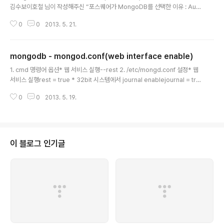
김수보이호철 님이 작성해주신 “포스퀘어가 MongoDB를 선택한 이유 : Auto
-Sharding” 과 윤희 님께서 소개한 “MongoDB 초보자를 위한 보안 관련 Ti
0
0
2013. 5. 21.
ps” 에 이어, “mongoDB 어떻게 사용할 것인가?” 에 대해 정리해보았습니다.
세 명의 팀원 분들이 고생해주었습니다.1. mongoDB는 왜 만들어졌을까?우스
갯소리이지만, mongoDB는 몽고에서 만들어진게 아닙니다. wikipedia 를
mongodb - mongod.conf(web interface enable)
보면, 다음과 같이 설명되어 있습니다.MongoDB (from “humongous : 거
글 내용
대한”) is an open source, high-performance, schema-free, docu
1. cmd 명령어 옵션* 웹 서비스 실행--rest 2. /etc/mongd.conf 설정* 웹
ment-ori..
서비스 실행rest = true * 32bit 시스템에서 journal enablejournal = tru
e * 인증 enableauth = true Reference > MongoDB Package Comp
0
0
2013. 5. 19.
onents > Configuration File OptionsConfiguration File OptionsSy
nopsisAdministrators and users can control mongod or mongos
instances at runtime either directly from mongod’s command line
arguments or using a configuration file...
이 블로그 인기글