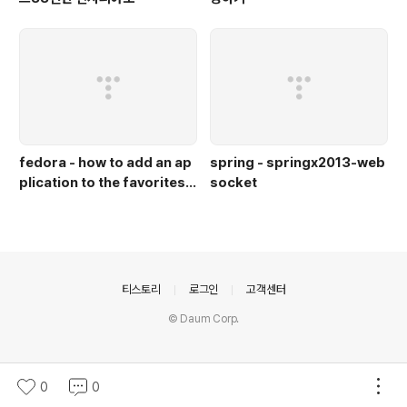
fedora - how to add an ap
spring - springx2013-web
plication to the favorites b
socket
ar in gnome in fedora 18
(즐겨찾기 바에 아이콘 추가)
의안내
티스토리
로그인
고객센터
© Daum Corp.
0
0