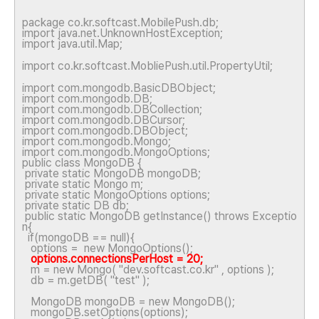
package co.kr.softcast.MobilePush.db;
import java.net.UnknownHostException;
import java.util.Map;
import co.kr.softcast.MobliePush.util.PropertyUtil;
import com.mongodb.BasicDBObject;
import com.mongodb.DB;
import com.mongodb.DBCollection;
import com.mongodb.DBCursor;
import com.mongodb.DBObject;
import com.mongodb.Mongo;
import com.mongodb.MongoOptions;
public class MongoDB {
private static MongoDB mongoDB;
private static Mongo m;
private static MongoOptions options;
private static DB db;
public static MongoDB getInstance() throws Exceptio
n{
if(mongoDB == null){
options = new MongoOptions();
options.connectionsPerHost = 20;
m = new Mongo( "dev.softcast.co.kr" , options );
db = m.getDB( "test" );
MongoDB mongoDB = new MongoDB();
mongoDB.setOptions(options);