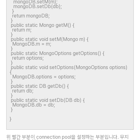
mongoDB.setM(m);
mongoDB.setDb(db);
}
return mongoDB;
}
public static Mongo getM() {
return m;
}
public static void setM(Mongo m) {
MongoDB.m = m;
}
public static MongoOptions getOptions() {
return options;
}
public static void setOptions(MongoOptions options)
{
MongoDB.options = options;
}
public static DB getDb() {
return db;
}
public static void setDb(DB db) {
MongoDB.db = db;
}
}
위 빨간 부분이 connection pool을 설정하는 부분입니다. 무지