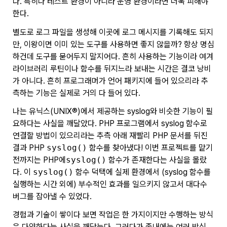
다. 특히나 테스트 환경이 아니라 운영 환경이라면 더욱 피해야
한다.
별도로 로그 파일을 생성해 이곳에 로그 메시지를 기록해도 되지
만, 이왕이면 이미 있는 도구를 사용하면 좋지 않을까? 항상 명심
하건데 도구를 묻어두지 말지어다. 흔히 사용하는 기능이라 여겨
라이브러리 루틴이나 함수를 뒤지느라 보내는 시간은 결코 낭비
가 아니다. 흔히 프로그래머가 언어 패키지에 들어 있으리라 추
측하는 기능은 실제로 거의 다 들어 있다.
나는 유닉스(UNIX®)에서 제공하는 syslog와 비슷한 기능이 필
요하다는 사실을 깨달았다. PHP 프로그램에서 syslog 함수로
연결할 방법이 있으리라는 추측 아래 재빨리 PHP 문서를 뒤진
결과 PHP
syslog()
함수를 찾아냈다! 이번 프로젝트를 맡기
전까지는 PHP에
syslog()
함수가 존재한다는 사실을 몰랐
다. 이
syslog()
함수 덕택에 실제 환경에서 (syslog 함수를
실행하는 시간 외에) 부수적인 효과를 일으키지 않고서 대다수
버그를 잡아낼 수 있었다.
경험과 기술이 쌓이다 보면 작업은 한 가지이지만 수행하는 방식
은 다양하다는 사실을 깨닫는다. 그러다가 종내에는 여러 방식