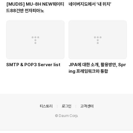
[MUDIS] MU-8H NEW웨이티
네이버지도에서 ‘내 위치’
드88건반 전자피아노
SMTP & POP3 Server list
JPA에 대한 소개, 활용방안, Spr
ing 프레임워크와 통합
의안내
티스토리
로그인
고객센터
© Daum Corp.