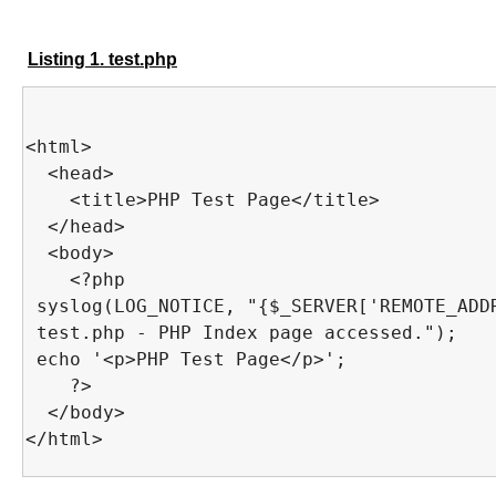
Listing 1. test.php
<html>

  <head>

    <title>PHP Test Page</title>

  </head>

  <body>

    <?php

 syslog(LOG_NOTICE, "{$_SERVER['REMOTE_ADDR
 test.php - PHP Index page accessed.");

 echo '<p>PHP Test Page</p>';

    ?>

  </body>
