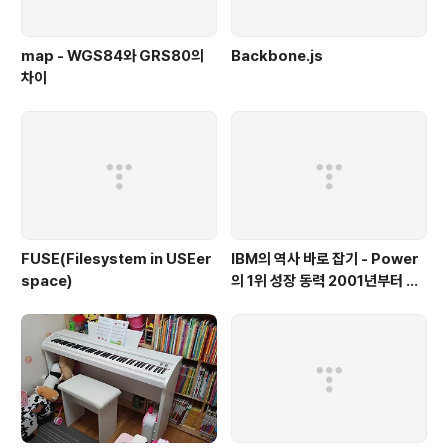
map - WGS84와 GRS80의
Backbone.js
차이
FUSE(Filesystem in USEer
IBM의 역사 바로 잡기 - Power
space)
의 1위 성장 동력 2001년부터 가
동