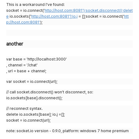
This is a workaround I've found:
socket = io.connect('
http://host.com:8081');socket.disconnect();delet
e
io.sockets['
http://host.com:8081'];io.j
= [];socket = io.connect('
htt
p://host.com:8081'
);
another
var base = 'http://localhost:3000'
, channel = '/chat'
, url = base + channel;
var socket = io.connect(url);
// call socket.disconnect() won't disconnect, so:
io.sockets[base].disconnect();
// reconnect syntax.
delete io.sockets[base]; io.j =[];
socket = io.connect(url);
note: socket.io version - 0.9.0, platform: windows 7 home premium