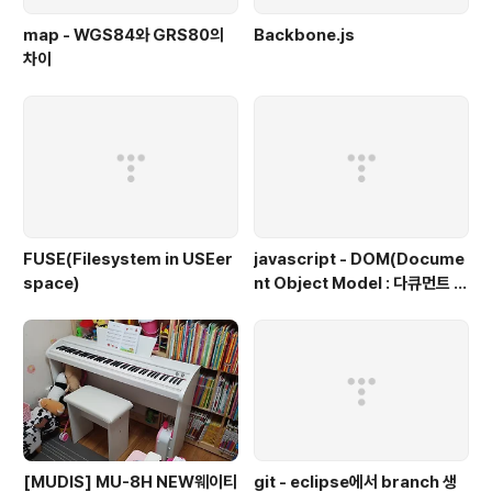
map - WGS84와 GRS80의
Backbone.js
차이
FUSE(Filesystem in USEer
javascript - DOM(Docume
space)
nt Object Model : 다큐먼트 객
체 모델, 문서 객체 모델)
[MUDIS] MU-8H NEW웨이티
git - eclipse에서 branch 생