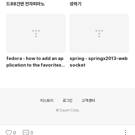
드88건반 전자피아노
성하기
fedora - how to add an ap
spring - springx2013-web
plication to the favorites b
socket
ar in gnome in fedora 18
(즐겨찾기 바에 아이콘 추가)
의안내
티스토리
로그인
고객센터
© Daum Corp.
0
0