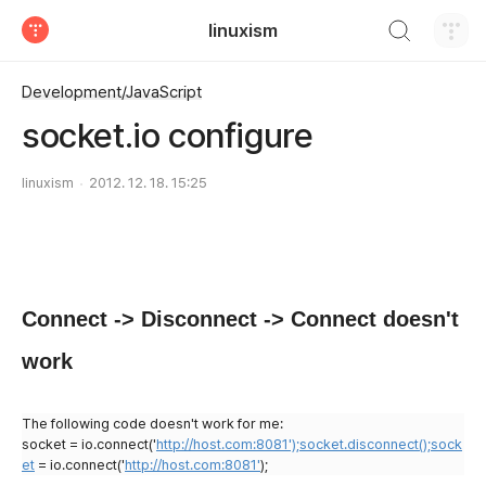
검색하기
linuxism
티스토리
Development/JavaScript
socket.io configure
linuxism
2012. 12. 18. 15:25
Connect -> Disconnect -> Connect doesn't
work
The following code doesn't work for me:
socket = io.connect('
http://host.com:8081');socket.disconnect();sock
et
= io.connect('
http://host.com:8081'
);