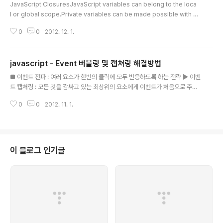
JavaScript ClosuresJavaScript variables can belong to the loca
l or global scope.Private variables can be made possible with cl
osures.Global VariablesA function can access all variables defin
0
0
2012. 12. 1.
ed inside the function, like this:Examplefunction myFunction()
{ var a = 4; return a * a;}Try it Yourself »But a function can also
access variables defined outside the function, like this:Examplev
javascript - Event 버블링 및 캡쳐링 해결방법
ar a =..
글 내용
■ 이벤트 전파 : 여러 요소가 한번의 클릭에 모두 반응하도록 하는 전략 ▶ 이벤
트 캡처링 : 모든 것을 감싸고 있는 최상위의 요소에게 이벤트가 처음으로 주어
지고, 그 후에 연속해서 하위 요소로 전달된다. ▶ 이벤트 버블링 : 이벤트가 가
0
0
2012. 11. 1.
장 낮은 자식 요소에 처음으로 전달되고, 해당 요소가 반응한 후에, 그 이벤트는
그 부모 요소로 전파 ■ 이벤트 버블리의 부작용 이벤트 버블링은 기대하지 않
은 결과를 낳을 수 있는데, 특히 mouseover나 mouseout에 대해 엉뚱한 요
소가 응답을 하는 경우 더욱 그렇다. mouseout 이벤트 핸들러가 태그에 연결
되었다고 가정한다면, 사용자의 마우스 커서가 위에 존재한다면 mouseout핸
이 블로그 인기글
들러가 예상한 대로 잘 실행될 것이다. 왜냐하면 는 계층 구조상 가장 높은 ..