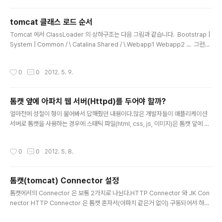
했구요. ^^ 출처 - http://www.solarisschool.com/qna_new/view.html?
board=qna4&no=26706&start=14&sselect=&mode=&qry_string=참
tomcat 클래스 로드 순서
조: http://tomcat..
글 내용
Tomcat 에서 ClassLoader 의 상하구조는 다음 그림과 같습니다. Bootstrap |
System | Common / \ Catalina Shared / \ Webapp1 Webapp2 ... 그런데
class 를 찾는 순서는 Tomcat version 에 따라 순서가 다르다는 것을 발견했습니
다. Tomcat 4.x Class 를 찾는 순서/WEB-INF/classes of your web applic
작성시간
0
0
2012. 5. 9.
ation/WEB-INF/lib/*.jar of your web applicationBootstrap classes of y
our JVMSystem class loade..
톰캣 앞에 아파치 웹 서버(Httpd)를 두어야 할까?
글 내용
얼마전에 성철이 형이 물어봐서 답해줬던 내용이다.많은 개발자들이 애플리케이션
서버로 톰캣을 사용하는 경우에 스태틱 파일(html, css, js, 이미지)은 톰캣 앞에 아
파치 웹 서버(Httpd)를 두어서 처리하게 하는 것이 좋다고 생각한다. 외부의 요청은
일단 Apache Httpd가 받고, 톰캣 내에서 처리할 자바 애플리케이션만 톰캣으로
작성시간
0
0
2012. 5. 8.
다시 전달해서 처리하고 그 외의 리소스는 Apache Httpd가 직접 처리하게 만들어
야 성능이 좋다고 생각한다. 자바로 만든 서버인 톰캣은 스태틱 파일 처리에서 Apac
he Httpd만 못하다는 것이 그 이유다.하지만 톰캣과 Httpd의 개발자에 따르면 이
톰캣(tomcat) Connector 설정
는 개발자들이 잘못 알고 있는 미신이다. 아직도 톰캣 3를 사용하고 있는 것이 아니
글 내용
라면 말이다.자세한 내용은 M..
톰켓에서의 Connector 은 보통 2가지로 나뉜다.HTTP Connector 와 JK Con
nector HTTP Connector 은 톰캣 혼자서(아파치 같은거 없이) 구동되어서 하나
의 웹서버로서 활용 되기 위한 용도의 Connector 이다.JK Connector 는 보통 A