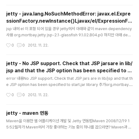
ddto your or your element to enable clustering.Using the above conf
igura..
jetty - java.lang.NoSuchMethodError: javax.el.Expre
ssionFactory.newInstance()Ljavax/el/ExpressionFa
글 내용
ctory
jsp 내에 el 이 포함 되어 있을 경우 jetty에서 아래와 같이 maven dependency
사용 org.mortbay.jetty jsp-2.1-glassfish 9.1.02.B04.p0 하지만 아래 depe
ndency를 제거하지 않고 같이 사용하여 classpath에서 중복될 경우 javax.serv
작성시간
0
0
2012. 11. 22.
let.jsp jsp-api 2.1 provided 아래와 같은 에러가 발생한다.java.lang.NoSuch
MethodError: javax.el.ExpressionFactory.newInstance()Ljavax/el/Exp
ressionFactory
jetty - No JSP support. Check that JSP jarsare in lib/
jsp and that the JSP option has been specified to st
글 내용
art.jar
error 내용No JSP support. Check that JSP jars are in lib/jsp and that th
e JSP option has been specified to start.jar library 추가org.mortbay.j
etty:jsp-2.1-glassfish
작성시간
0
0
2012. 11. 22.
jetty - maven 연동
글 내용
Maven을 이용한 웹 어플리케이션 개발 및 Jetty 연동법Maven 2008/12/19 1
5:52필자가 Maven에서 가장 좋아하는 기능 중의 하나를 꼽으라면? Maven과 Je
tty를 연동하여 웹 어플리케이션을 테스트할 수 있다는 것이다. 이클립스에서 톰캣이