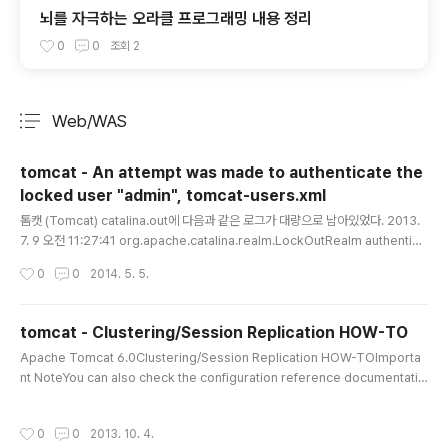
뇌를 자극하는 오라클 프로그래밍 내용 정리
0
0
조회
2
Web/WAS
분류 전체보기
주요 글 목록
tomcat - An attempt was made to authenticate the
locked user "admin", tomcat-users.xml
글 내용
톰캣 (Tomcat) catalina.out에 다음과 같은 로그가 대량으로 남아있었다. 2013.
7. 9 오전 11:27:41 org.apache.catalina.realm.LockOutRealm authentica
te 경고: An attempt was made to authenticate the locked user "admin"
작성시간
0
0
2014. 5. 5.
2013. 7. 9 오전 11:27:41 org.apache.catalina.realm.LockOutRealm auth
enticate 경고: An attempt was made to authenticate the locked user
"admin" 2013. 7. 9 오전 11:27:41 org.apache.catalina.realm.LockOutRe
tomcat - Clustering/Session Replication HOW-TO
alm authentic..
글 내용
Apache Tomcat 6.0Clustering/Session Replication HOW-TOImporta
nt NoteYou can also check the configuration reference documentatio
n.Table of ContentsFor the impatientCluster BasicsOverviewCluster I
nformationBind session after crash to failover nodeConfiguration Exa
작성시간
0
0
2013. 10. 4.
mpleCluster ArchitectureHow it WorksFAQFor the impatientSimply a