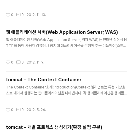
는 자바 기반의 WAS 서버이다. Netcraft Web Server 조사에서 따르면 Jetty는
현재 톰캣의 점유율에 대비해서 80% 정도의 점유율을 차지하고 있다고 한다. (Jett
작성시간
0
0
2012. 11. 10.
y shows strong growh - http://www.theserverside.com/news/thread.
tss?thread_id=49010 참고) 실제로 Jetty는 다른 WAS에 비해 가볍고 빠르며,
설정도 더 쉽다. 게다가 Ant나 Maven, 그리고 이클립스와의 연동이 쉬울 뿐더러,
웹 애플리케이션 서버(Web Application Server; WAS)
WAS를 코드에 임베딩시켜서 동작시킬 ..
글 내용
웹 애플리케이션 서버(Web Application Server, 약자 WAS)는 인터넷 상에서 H
TTP를 통해 사용자 컴퓨터나 장치에 애플리케이션을 수행해 주는 미들웨어(소프트
웨어 엔진)이다.웹 애플리케이션 서버는 동적 서버 콘텐츠를 수행하는 것으로 일반적
인 웹 서버와 구별이 되며, 주로 데이터베이스 서버와 같이 수행이 된다. 한국에서는
작성시간
0
0
2012. 11. 9.
일반적으로 "WAS" 또는 "WAS S/W"로 통칭하고 있으며 공공기관에서는 "웹 응용
서버"로 사용되고, 영어권에서는 "Application Server" (약자 AS)로 불린다.웹 애
플리케이션 서버는 대부분이 자바 기반으로 주로 Java EE 표준을 수용하고 있으나,
tomcat - The Context Container
자바 기반이지만 Java EE 표준을 따르지 않는 제품과 .NET이나 Citrix 기반인 비J
글 내용
ava 계..
The Context Container소개(Introduction)Context 엘리먼트는 특정 가상호
스트 내에서 실행되는 웹어플리케이션을 나타냅니다. 각 웹어플리케이션은 웹어플
리케이션 아카이브(Web Application Archive) (WAR) 파일 또는, 패킹하지 않
은 채로 그에 상응하는 내용을 담고 있는 디렉토리를 기준으로 하며, 이러한 내용은
작성시간
0
0
2012. 5. 26.
서블릿 스펙(버전 2.2 또는 그 이상)에 설명되어 있습니다. 웹어플리케이션 아카이
브에 관한 더 많은 정보를 원하시면 서블릿 스펙을 다운로드해서 참고하십시오. 그리
고 Tomcat 어플리케이션 개발자 가이드(Application Developer's Guide)를
tomcat - 개별 프로세스 생성하기(환경 설정 구분)
검토하시기 바랍니다.각 HTTP 요청을 처리하는데 사용할 웹어플리케이션의 선택
글 내용