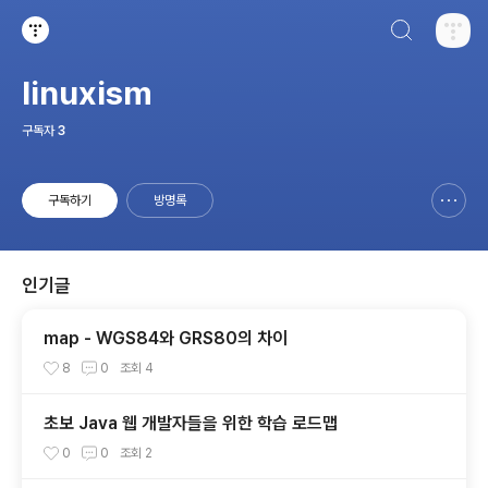
검색하기
티스토리
linuxism
구독자
3
구독하기
방명록
신고하기 레이어
열기
인기글
map - WGS84와 GRS80의 차이
8
0
조회
4
초보 Java 웹 개발자들을 위한 학습 로드맵
0
0
조회
2