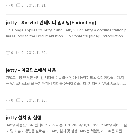
나 다른 WAS를 연동해서 테스트 해 본 개발자라면 프로젝트 별로 톰캣 연동 설정을
작성시간
0
0
2012. 11. 21.
하는 게 얼마나 귀찮은 일인지 알 것이다. 동일한 프로젝트가 여러 브랜치에서 개발
되고 있고, 각 브랜치를 하나의 이클립스에서 동시에 테스트 해야 할 경우 이클립스
에서 WAS를 연동해서 테스트 하는 건 더욱 더 성가신 작업이 될 수 있다.Maven은
jetty - Servlet 컨테이너 임베딩(Embeding)
웹 어플리케이션을 위한 프로젝트 타입을 제공하고 있을 뿐만 아니라 maven-jetty
글 내용
-plugin을 이용해서 프로젝..
This page applies to Jetty 7 and Jetty 8. For Jetty 9 documentation p
lease look to the Documentation Hub.Contents [hide]1 Introduction
2 Details3 Creating a Server4 Writing Handlers4.1 Hello World Handl
er5 Configuring Connectors6 Understanding Handler Collections, Wr
작성시간
0
0
2012. 11. 20.
appers and Scopes7 Configuring a File Server7.1 Configuring a File S
erver with XML7.2 Using Spring to Configure a File Server8 Setti..
jetty - 이클립스에서 사용
글 내용
가볍고 빠릿빠릿한 서버인 제티를 이클립스 안에서 동작하도록 설정하겠습니다.저
는 WebSocket을 쓰기 위해서 제티를 선택하였습니다.(제티에서 WebSocket을
사용할 수 있는 인터페이스가 지원됩니다.)검색을 해보니 메이븐의 플러그인으로 많
이 사용을 하는 것 같은데저는 메이븐 없이 사용하고 싶어서;;준비물 : Eclipse Heli
작성시간
0
0
2012. 11. 20.
os (Jetty WTP 플러그인이 Helios 버전만 지원)http://eclipse.org/downloa
ds/packages/release/helios/sr21. Jetty를 설치합니다.다운로드 : http://do
wnload.eclipse.org/jetty/ 버전은 7.2.0 RC 버전을 다운받습니다.이클립스, Je
jetty 설치 및 실행
tty, Jetty Plugin가 서로간의 환경을 많이 ..
글 내용
Jetty 서블릿/JSP 컨테이너 기초 사용Java 2008/10/10 05:52Jetty 서버의 설
치 및 기본 사용법을 살펴본다.Jetty 설치 및 실행Jetty는 서블릿과 JSP를 지원하