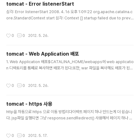
tomcat - Error listenerStart
하고자 할 때 웹사이트를 여러개 운영해야한다. 다수의 웹 사이트를 세팅하는 방법은
글 내용
크게 2가지가 있다.가상호스트를 이용하는..
심각: Error listenerStart 2008. 4. 16 오후 1:09:22 org.apache.catalina.c
ore.StandardContext start 심각: Context [] startup failed due to previ
ous errors org.springframework.web.util.Log4jConfigListener org.s
pringframework.web.context.ContextLoaderListener 위와같이 Log4Li
작성시간
0
0
2012. 5. 26.
stener 설정을 먼저 하고 ContextLoaderListener를 잡아주어야 한다.Spring
API에서 이를 명시했다 하는데;;;;;난 왜 모를까..ㅋㅋ http://jsf-spring.sourcefo
rge.net/3.0.0M3/de/mi..
tomcat - Web Application 배포
글 내용
1. Web Application 배포$CATALINA_HOME/webapps에 web applicatio
n 디렉토리를 통쨰로 복사하면 배포가 된다.또한, war 파일을 복사해도 배포가 된
다. (설정이 잘 되어 있다면) tomcat이 war 파일을 압축 풀고,배포하는 것을 확인할
수 있다.2. Context 설정만약, webapps/test 라는 디렉토리가 있다면, context
작성시간
0
0
2012. 5. 26.
명은 test이다.배포를 하기 위해, web application 형태의 test 디렉토리를 통째
로 복사했을 수도 있고,test.war 파일을 통해 배포했을 수도 있다.이 때, context명
을 $CATALINA_HOME/conf/server.xml에, 또는 $CATALINA_HOME/con
tomcat - https 사용
f/context.xml에 지정할 수도 ..
글 내용
http을 자동으로 https 으로 이동 방법리다이렉트 페이지 하나 만드는게 더 쉽습니
다. jsp파일 실행되면 그냥 response.sendRedirect() 사용해서 페이지 하나 만
드는게 편하겠네요. meta태그 사용하셔도 되구요.저도 처음에는 meta로 어찌 해
볼까 고민했었는데, .. 이상하게 자꾸 루프(?)가 걸리더라고요.. .. 그래서.. 아래처럼
작성시간
0
0
2012. 5. 17.
하니.. 되네요. ㅎㅎ .. 물론, index파일의 순서는 index.html -> index.jsp 이렇게