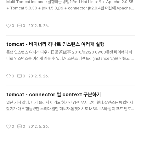
은, 각각 정의된..
Multi Tomcat Instance 실행하는 방법? Red Hat Linux 9 + Apache 2.0.55
+ Tomcat 5.0.30 + jdk 1.5.0_06 + connector jk2.0.4한 머신에 Apache(/
usr/locat/apache) 하나에 Tomcat 3개(/usr/local/tomcat, /usr/local/tom
cat2, /usr/local/tomcat3) 를 설치 했습니다.Apache는 /usr/local/apache/b
작성시간
0
0
2012. 5. 26.
in/apachectl start로 실행을 시켰습니다.그리고 Tomcat은 /usr/local/tomca
t/bin/catalina.sh를 복사해서, 첫번째 Tomcat의 bin밑에/usr/local/tomcat/bi
n/catalina2.sh, /usr/lo..
tomcat - 바이너리 하나로 인스턴스 여러개 실행
글 내용
톰캣 인스턴스 여러개 띄우기日常茶飯事 2010/02/20 09:00톰캣 바이너리 하
나로 인스턴스를 여러개 띄울 수 있다.인스턴스 디렉토리(instanceN/)을 만들고 c
onf/를 복사하고 temp/를 만든다.(logs/, work/는 자동으로 생긴다. webapps/
는 사용하지 않는다면 없어도 될듯)server.xml을 수정한다.인스턴스1 포트를 81N
작성시간
0
0
2012. 5. 26.
N대로 수정한다.인스턴스2는 82NN대로 설정한다.Context를 설정한다.1.Conte
xt path="/test" docBase="/testApp"/>2.Host>3.Engine>4.Service>5.
인스턴스 구동 배치파일(instanceN/bin/startup.bat)을 작성한다.@echo offs
tomcat - connector 별 context 구분하기
et CATALINA_HOME=E:\resources\..
글 내용
일단 거지 같다. 내가 몰라서 이기도 하지만 검색 무지 많이 했다.잘안쓰는 방법인지
찾기가 매우 힘들었단 소리다.일단 해보자.톰캣에서도 MS의 IIS와 같이 포트 번호에
따라 호스팅하는 것이 가능하다.(근데 웨케힘드노)TOMCAT_HOME\conf\serv
er.xml 을 열고 아래와 같이 Service 엘리먼트를 추가한다.아래 좋은 블로그가 있
작성시간
0
0
2012. 5. 26.
어서 펌해왔다. ^__^) b 아파치와 연동없이 톰캣만으로도 하나의 IP로 다수의 웹사이
트를 운영하는 것이 가능하다.(아파치와 톰캣을 연동하는 방법에 대해서는 차후에 자
세히 올리도록 하겠다)특히 개발자의 경우 여러개의 프로젝트를 개발하거나 테스트