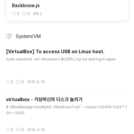
Backbone.js
0
0
조회
2
System/VM
분류 전체보기
주요 글 목록
[VirtualBox] To access USB on Linux host.
글 내용
sudo usermod -aG vboxusers $USER Log out and log in again
작성시간
0
0
2019. 5. 19.
virtualbox - 가상머신의 디스크 늘리기
글 내용
$ VBoxManage modifyhd "./Windows7.vdi" --resize 102400 1024 * 1
00 = 100G
작성시간
0
0
2016. 9. 10.