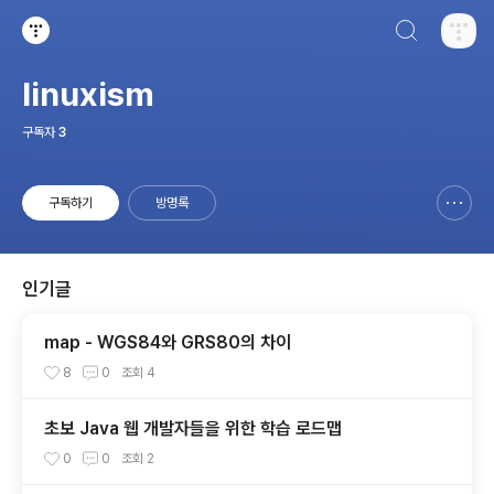
검색하기
티스토리
linuxism
구독자
3
구독하기
방명록
신고하기 레이어
열기
인기글
map - WGS84와 GRS80의 차이
8
0
조회
4
초보 Java 웹 개발자들을 위한 학습 로드맵
0
0
조회
2